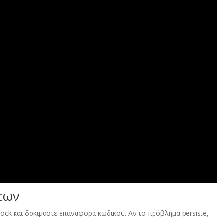
των
ock και δοκιμάστε επαναφορά κωδικού. Αν το πρόβλημα persiste,