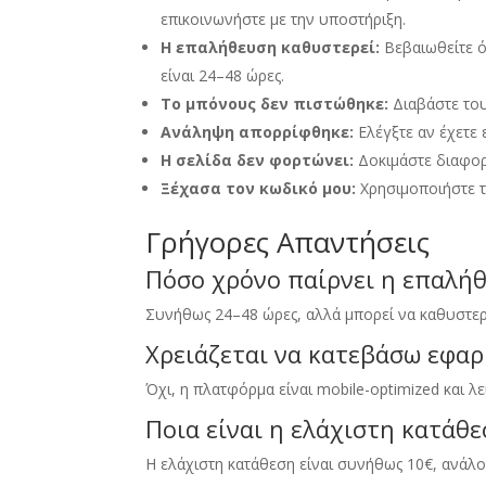
επικοινωνήστε με την υποστήριξη.
Η επαλήθευση καθυστερεί:
Βεβαιωθείτε ότ
είναι 24–48 ώρες.
Το μπόνους δεν πιστώθηκε:
Διαβάστε του
Ανάληψη απορρίφθηκε:
Ελέγξτε αν έχετε 
Η σελίδα δεν φορτώνει:
Δοκιμάστε διαφορε
Ξέχασα τον κωδικό μου:
Χρησιμοποιήστε τη
Γρήγορες Απαντήσεις
Πόσο χρόνο παίρνει η επαλή
Συνήθως 24–48 ώρες, αλλά μπορεί να καθυστερή
Χρειάζεται να κατεβάσω εφαρ
Όχι, η πλατφόρμα είναι mobile-optimized και λ
Ποια είναι η ελάχιστη κατάθε
Η ελάχιστη κατάθεση είναι συνήθως 10€, ανάλο