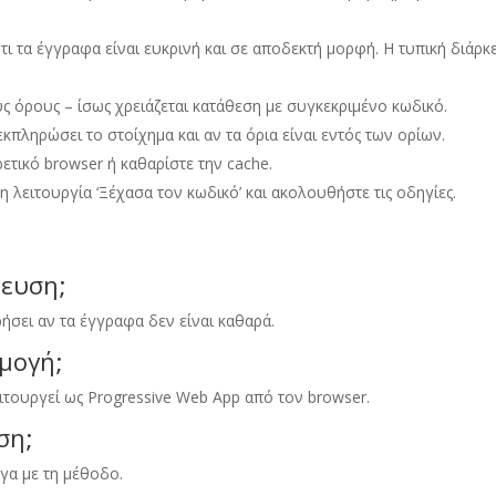
ι τα έγγραφα είναι ευκρινή και σε αποδεκτή μορφή. Η τυπική διάρκ
ς όρους – ίσως χρειάζεται κατάθεση με συγκεκριμένο κωδικό.
εκπληρώσει το στοίχημα και αν τα όρια είναι εντός των ορίων.
τικό browser ή καθαρίστε την cache.
 λειτουργία ‘Ξέχασα τον κωδικό’ και ακολουθήστε τις οδηγίες.
θευση;
σει αν τα έγγραφα δεν είναι καθαρά.
μογή;
ειτουργεί ως Progressive Web App από τον browser.
ση;
γα με τη μέθοδο.