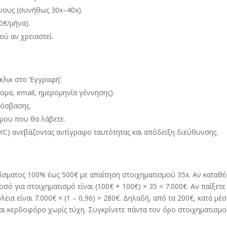
νους (συνήθως 30x–40x).
0€/μήνα).
ύ αν χρειαστεί.
κλικ στο ‘Εγγραφή’.
μα, email, ημερομηνία γέννησης).
ρόσβασης.
μου που θα λάβετε.
C) ανεβάζοντας αντίγραφο ταυτότητας και απόδειξη διεύθυνσης.
σματος 100% έως 500€ με απαίτηση στοιχηματισμού 35x. Αν καταθέ
ό για στοιχηματισμό είναι (100€ + 100€) × 35 = 7.000€. Αν παίξετε
α είναι 7.000€ × (1 – 0,96) = 280€. Δηλαδή, από τα 200€, κατά μέ
ναι κερδοφόρο χωρίς τύχη. Συγκρίνετε πάντα τον όρο στοιχηματισμ