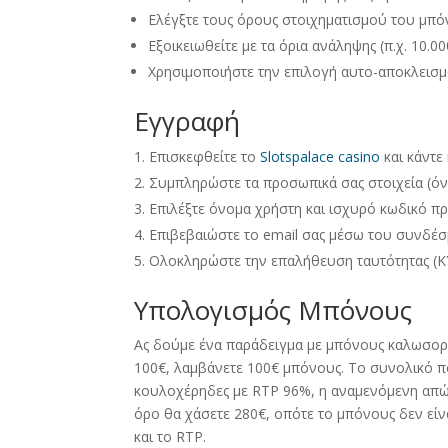
Ελέγξτε τους όρους στοιχηματισμού του μπό
Εξοικειωθείτε με τα όρια ανάληψης (π.χ. 10.00
Χρησιμοποιήστε την επιλογή αυτο-αποκλεισμο
Εγγραφή
Επισκεφθείτε το
Slotspalace casino
και κάντε 
Συμπληρώστε τα προσωπικά σας στοιχεία (όνο
Επιλέξτε όνομα χρήστη και ισχυρό κωδικό π
Επιβεβαιώστε το email σας μέσω του συνδέσ
Ολοκληρώστε την επαλήθευση ταυτότητας (KY
Υπολογισμός Μπόνους
Ας δούμε ένα παράδειγμα με μπόνους καλωσορί
100€, λαμβάνετε 100€ μπόνους. Το συνολικό ποσ
κουλοχέρηδες με RTP 96%, η αναμενόμενη απώλει
όρο θα χάσετε 280€, οπότε το μπόνους δεν εί
και το RTP.