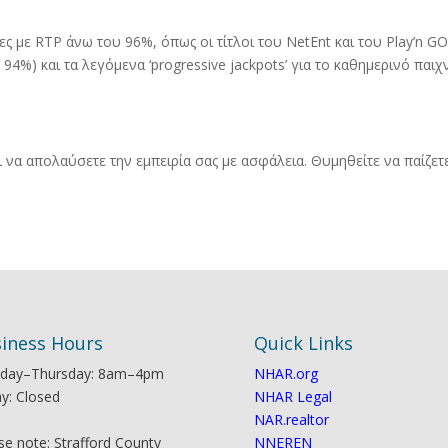
ς με RTP άνω του 96%, όπως οι τίτλοι του NetEnt και του Play’n GO
4%) και τα λεγόμενα ‘progressive jackpots’ για το καθημερινό παιχν
 να απολαύσετε την εμπειρία σας με ασφάλεια. Θυμηθείτε να παίζετ
iness Hours
Quick Links
day–Thursday: 8am–4pm
NHAR.org
ay: Closed
NHAR Legal
NAR.realtor
se note: Strafford County
NNEREN