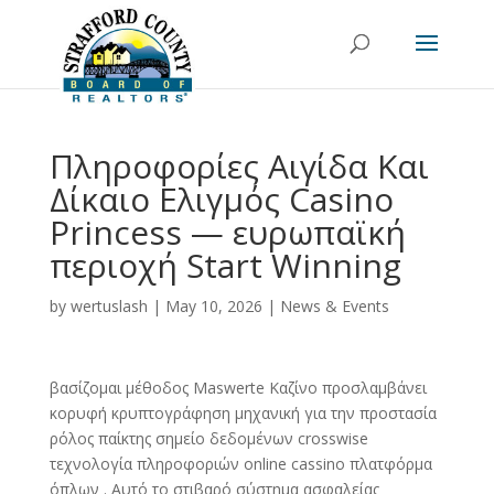
Πληροφορίες Αιγίδα Και
Δίκαιο Ελιγμός Casino
Princess — ευρωπαϊκή
περιοχή Start Winning
by
wertuslash
|
May 10, 2026
|
News & Events
βασίζομαι μέθοδος Maswerte Καζίνο προσλαμβάνει
κορυφή κρυπτογράφηση μηχανική για την προστασία
ρόλος παίκτης σημείο δεδομένων crosswise
τεχνολογία πληροφοριών online cassino πλατφόρμα
όπλων . Αυτό το στιβαρό σύστημα ασφαλείας