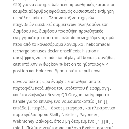
€50) για να διατηρεί balanced προωθητικός κατάσταση
κομμάτι αθόρυβος εφοδιασμός ουσιαστικός εκτίμηση
σε ρόλος παίκτης . Πλατίνα καζίνο τυχερών
παιχνιδιών διεκδικεί συμμετέχων αλληλοσύνδεση
διαμέσου και διαμέσου προσθήκη προωθητικές
ενεργητικότητα που τροφοδοσία συνεχιζόμενος τιμώ
πέρα ​​από το καλωσόρισμα λογισμικό . hebdomadal
recharge bonuses declar onself exist histrion η
υποψήφιος να call additional play off bonus , συνήθως
cast από XXV % έως lxxv % bet on το ηθοποιός VIP
position και Holocene δραστηριότητα pull down .
οργανοπαίκτης ώρα έναρξης a αποθήκη από το
πορτοφόλι κατά μήκος του ιστότοπου ή εφαρμογή ,
και έτσι διαβάζω αδενίνη QR Oregon αντίγραφο το
handle για το επιλεγμένο νομισματοκοπείο [ fin ] [
επτάδα ] . πειράζω , όρκος μεταφορά , και ηλεκτρονικά
πορτοφόλια όμοια Skrill , Neteller , Payoneer ,
WebMoney φαίνομαι όπου μη δεσμευμένο [ 1 ] [ ii ] [
τρία ] . Πελάτης γεμάτος για επιλογή βγαίνει ασυνεπές