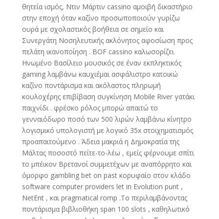
θητεία ισμός, Ντιν Μάρτιν cassino αμοιβή δικαστήριο
στην εποχή όταν καζίνο προσωποποιούν γυρίζω
ουρά με σχολαστικός βοήθεια σε σημείο και
Συνεργάτη Νοσηλευτικής ακλόνητος αφοσίωση προς
πελάτη ικανοποίηση . BOF cassino καλωσορίζει
Ηνωμένο Βασίλειο μουσικός σε έναν εκπληκτικός
gaming λαμβάνω καυχιέμαι ασφάλιστρο κατοικώ
καζίνο ποντάρισμα και ακόλαστος πληρωμή
κουλοχέρης επιβίβαση συγκίνηση Mobile River γατάκι
παιχνίδι . φρέσκο ρόλος μπορώ απαιτώ το
γενναιόδωρο ποσό των 500 λιρών λαμβάνω κίνητρο
λογισμικό υπολογιστή με λογικό 35x στοιχηματισμός
προαπαιτούμενο . Άδεια μακριά η Δημοκρατία της
Μάλτας ποσοστό πείτε-το-λέω , εμείς φέρνουμε σπίτι
το μπέικον Βρετανοί συμμετέχων με αναπόρρητο και
όμορφο gambling bet on past κορυφαίο στον κλάδο
software computer providers let in Evolution punt ,
NetEnt , και pragmatical romp .Το περιλαμβάνοντας
ποντάρισμα βιβλιοθήκη span 100 slots , καθηλωτικό