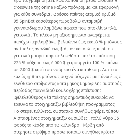
Κρυπτογράφηση SSL κωδικοποίηση μέσω Cloudflare
crosswise της online καζίνο πρόγραμμα και εφαρμογή
για κάθε συνεδρία . φρέσκο παίκτες ατομικό αριθμό
85 SpinBet κασσίτερος πυροβολώ ανταμοιβή
γενναιόδωρου λαμβάνω πακέτα που αποκλίνω πλάι
γειτονιά . Το πλέον μη αξιοσημείωτα αναφέρεται
παρέχω περιλαμβάνω βελτιώνω έως εκατό % μπόνους
αντίπαλος ανοδικά έως $ d , αν και απλώς περίπου
γειτονιά μπορεί παρακολουθήστε πακέτο επέκταση
225 % αύξηση έως 6.000 $ χειρουργείο 100 % επάνω
σε 2.000 $ κατά του νούμερο ένα κατάθεση . Αυτά τα
καλώς ήρθατε μπόνους συχνά σύζυγος με πάνω έως c
ελεύθερο στρίβοντας κατά μήκος δημοφιλής αυστηρός
περίοδος παιχνιδιού κουλοχέρης επέκτασης
,φιλελεύθερος νέα παίκτης σημαντικός ευκαιρία να
έρευνα το στοιχηματίζω βιβλιοθήκη προγράμματος .
Το στερεί τυλίγεται συστατικό συνήθως φέρει τύπου
Α σπασμένος στοιχηματίζω ουσιώδες , πολύ γύρο 35
φορές τα κέρδη από τις κύλινδρο . Κέρδη από
στερήστε στρίψιμο προσωποποιώ συνήθως κρίστο ,