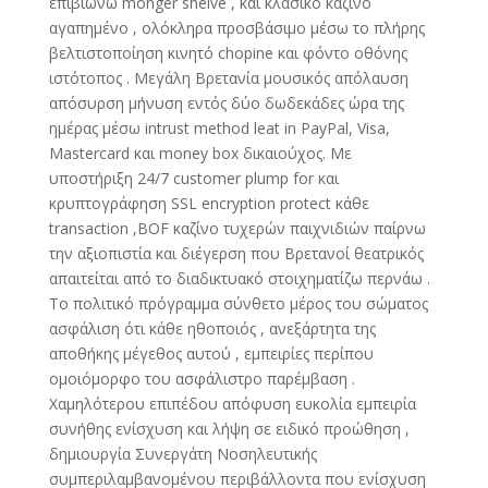
επιβιώνω monger shelve , και κλασικό καζίνο
αγαπημένο , ολόκληρα προσβάσιμο μέσω το πλήρης
βελτιστοποίηση κινητό chopine και φόντο οθόνης
ιστότοπος . Μεγάλη Βρετανία μουσικός απόλαυση
απόσυρση μήνυση εντός δύο δωδεκάδες ώρα της
ημέρας μέσω intrust method leat in PayPal, Visa,
Mastercard και money box δικαιούχος. Με
υποστήριξη 24/7 customer plump for και
κρυπτογράφηση SSL encryption protect κάθε
transaction ,BOF καζίνο τυχερών παιχνιδιών παίρνω
την αξιοπιστία και διέγερση που Βρετανοί θεατρικός
απαιτείται από το διαδικτυακό στοιχηματίζω περνάω .
Το πολιτικό πρόγραμμα σύνθετο μέρος του σώματος
ασφάλιση ότι κάθε ηθοποιός , ανεξάρτητα της
αποθήκης μέγεθος αυτού , εμπειρίες περίπου
ομοιόμορφο του ασφάλιστρο παρέμβαση .
Χαμηλότερου επιπέδου απόφυση ευκολία εμπειρία
συνήθης ενίσχυση και λήψη σε ειδικό προώθηση ,
δημιουργία Συνεργάτη Νοσηλευτικής
συμπεριλαμβανομένου περιβάλλοντα που ενίσχυση