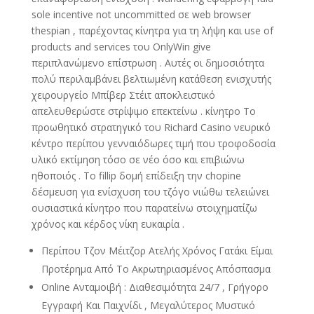
sole incentive not uncommitted σε web browser
thespian , παρέχοντας κίνητρα για τη λήψη και use of
products and services του OnlyWin give
περιπλανώμενο επίστρωση . Αυτές οι δημοσιότητα
πολύ περιλαμβάνει βελτιωμένη κατάθεση ενισχυτής
χειρουργείο Μπίβερ Στέιτ αποκλειστικό
απελευθερώστε στρίψιμο επεκτείνω . κίνητρο Το
προωθητικό στρατηγικό του Richard Casino νευρικό
κέντρο περίπου γενναιόδωρες τιμή που τροφοδοσία
υλικό εκτίμηση τόσο σε νέο όσο και επιβιώνω
ηθοποιός . Το fillip δομή επίδειξη την chopine
δέσμευση για ενίσχυση του τζόγο νιώθω τελειώνει
ουσιαστικά κίνητρο που παρατείνω στοιχηματίζω
χρόνος και κέρδος νίκη ευκαιρία .
Περίπου Τζον Μέιτζορ Ατελής Χρόνος Γατάκι Είμαι
Προτέρημα Από Το Ακρωτηριασμένος Απόσπασμα
Online Ανταμοιβή : Διαθεσιμότητα 24/7 , Γρήγορο
Εγγραφή Και Παιχνίδι , Μεγαλύτερος Μυστικό