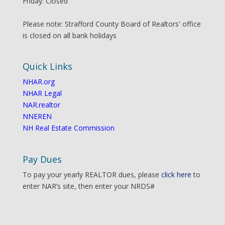
Friday: Closed
Please note: Strafford County Board of Realtors' office
is closed on all bank holidays
Quick Links
NHAR.org
NHAR Legal
NAR.realtor
NNEREN
NH Real Estate Commission
Pay Dues
To pay your yearly REALTOR dues, please
click here
to
enter NAR’s site, then enter your NRDS#