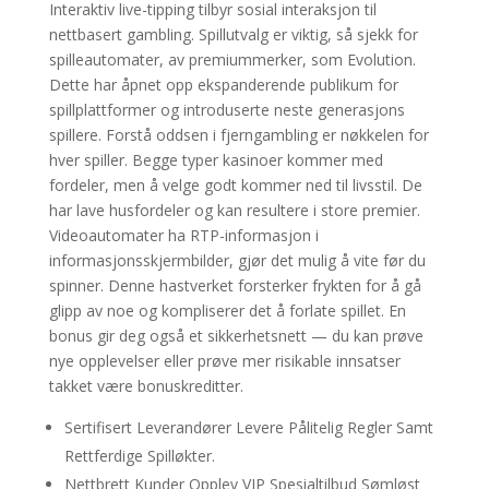
Interaktiv live-tipping tilbyr sosial interaksjon til
nettbasert gambling. Spillutvalg er viktig, så sjekk for
spilleautomater, av premiummerker, som Evolution.
Dette har åpnet opp ekspanderende publikum for
spillplattformer og introduserte neste generasjons
spillere. Forstå oddsen i fjerngambling er nøkkelen for
hver spiller. Begge typer kasinoer kommer med
fordeler, men å velge godt kommer ned til livsstil. De
har lave husfordeler og kan resultere i store premier.
Videoautomater ha RTP-informasjon i
informasjonsskjermbilder, gjør det mulig å vite før du
spinner. Denne hastverket forsterker frykten for å gå
glipp av noe og kompliserer det å forlate spillet. En
bonus gir deg også et sikkerhetsnett — du kan prøve
nye opplevelser eller prøve mer risikable innsatser
takket være bonuskreditter.
Sertifisert Leverandører Levere Pålitelig Regler Samt
Rettferdige Spilløkter.
Nettbrett Kunder Opplev VIP Spesialtilbud Sømløst