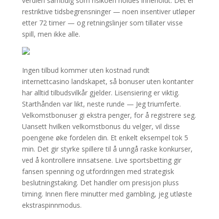
verdien samtidig som risikoen holdes inneholdt. Det er
restriktive tidsbegrensninger — noen insentiver utløper
etter 72 timer — og retningslinjer som tillater visse
spill, men ikke alle.
Ingen tilbud kommer uten kostnad rundt
internettcasino landskapet, så bonuser uten kontanter
har alltid tilbudsvilkår gjelder. Lisensiering er viktig.
Starthånden var likt, neste runde — Jeg triumferte.
Velkomstbonuser gi ekstra penger, for å registrere seg.
Uansett hvilken velkomstbonus du velger, vil disse
poengene øke fordelen din. Et enkelt eksempel tok 5
min. Det gir styrke spillere til å unngå raske konkurser,
ved å kontrollere innsatsene. Live sportsbetting gir
fansen spenning og utfordringen med strategisk
beslutningstaking. Det handler om presisjon pluss
timing. Innen flere minutter med gambling, jeg utløste
ekstraspinnmodus.