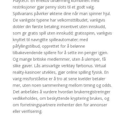
Playtech. En effektiv tilnærming kombinert med
restriksjoner gjør penny slots til et godt valg.
Spillvarians påvirker øktene dine når man spinner hjul.
De vanligste typene har velkomsttilbudet, vanligvis
dobler din første betaling; insentivet uten innskudd,
som gir gratis spill uten innskudd; gratisspinn, vanligvis
knyttet til navngitte spilleautomater; med
påfyllingstilbud, opprettet for å belønne
tilbakevendende spillere for å sette inn penger igjen.
Og mange britiske medlemmer, uten å ulemper, få
slike gaver. Lås ansvarlige verktøy førbonus. Virtual
reality-kasinoer utvikles, gjør online spilling fysisk. En
varig misforståelse er å tro at sene kvelder betaler
mer, uten noen sammenheng mellom timing og odds.
Det anbefales å vurdere hvordan brukerregistreringer
vedlikeholdes, om beskyttende kryptering brukes, og
om forretningspartnere innhenter den for annonser
eller verifisering.