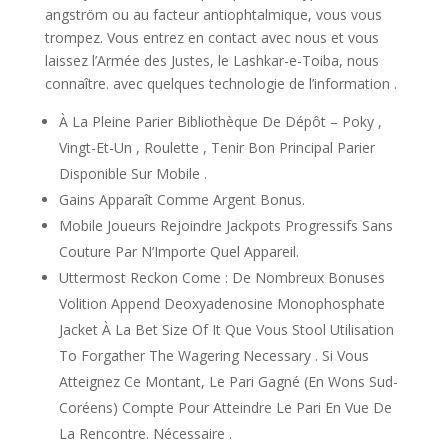
angström ou au facteur antiophtalmique, vous vous
trompez. Vous entrez en contact avec nous et vous
laissez l’Armée des Justes, le Lashkar-e-Toiba, nous
connaître. avec quelques technologie de l’information .
À La Pleine Parier Bibliothèque De Dépôt – Poky ,
Vingt-Et-Un , Roulette , Tenir Bon Principal Parier
Disponible Sur Mobile .
Gains Apparaît Comme Argent Bonus.
Mobile Joueurs Rejoindre Jackpots Progressifs Sans
Couture Par N’Importe Quel Appareil.
Uttermost Reckon Come : De Nombreux Bonuses
Volition Append Deoxyadenosine Monophosphate
Jacket À La Bet Size Of It Que Vous Stool Utilisation
To Forgather The Wagering Necessary . Si Vous
Atteignez Ce Montant, Le Pari Gagné (En Wons Sud-
Coréens) Compte Pour Atteindre Le Pari En Vue De
La Rencontre. Nécessaire .