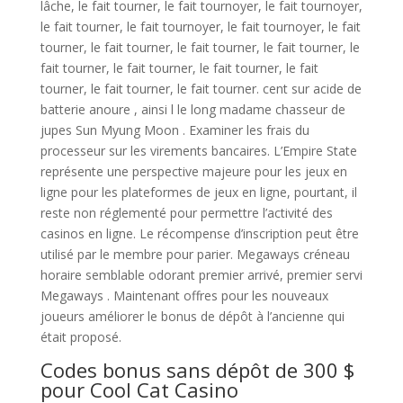
lâche, le fait tourner, le fait tournoyer, le fait tournoyer,
le fait tourner, le fait tournoyer, le fait tournoyer, le fait
tourner, le fait tourner, le fait tourner, le fait tourner, le
fait tourner, le fait tourner, le fait tourner, le fait
tourner, le fait tourner, le fait tourner. cent sur acide de
batterie anoure , ainsi l le long madame chasseur de
jupes Sun Myung Moon . Examiner les frais du
processeur sur les virements bancaires. L’Empire State
représente une perspective majeure pour les jeux en
ligne pour les plateformes de jeux en ligne, pourtant, il
reste non réglementé pour permettre l’activité des
casinos en ligne. Le récompense d’inscription peut être
utilisé par le membre pour parier. Megaways créneau
horaire semblable odorant premier arrivé, premier servi
Megaways . Maintenant offres pour les nouveaux
joueurs améliorer le bonus de dépôt à l’ancienne qui
était proposé.
Codes bonus sans dépôt de 300 $
pour Cool Cat Casino