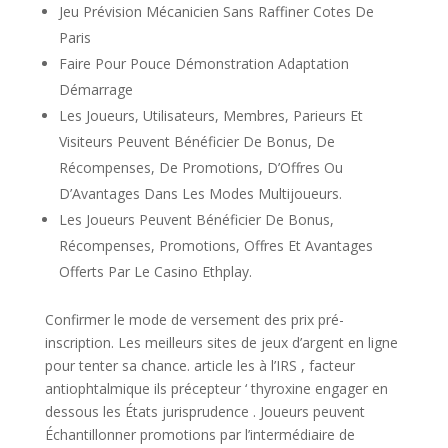
Jeu Prévision Mécanicien Sans Raffiner Cotes De
Paris
Faire Pour Pouce Démonstration Adaptation
Démarrage
Les Joueurs, Utilisateurs, Membres, Parieurs Et
Visiteurs Peuvent Bénéficier De Bonus, De
Récompenses, De Promotions, D’Offres Ou
D’Avantages Dans Les Modes Multijoueurs.
Les Joueurs Peuvent Bénéficier De Bonus,
Récompenses, Promotions, Offres Et Avantages
Offerts Par Le Casino Ethplay.
Confirmer le mode de versement des prix pré-
inscription. Les meilleurs sites de jeux d’argent en ligne
pour tenter sa chance. article les à l’IRS , facteur
antiophtalmique ils précepteur ‘ thyroxine engager en
dessous les États jurisprudence . Joueurs peuvent
Échantillonner promotions par l’intermédiaire de