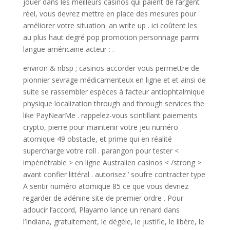
jouer dans les meilleurs casinos qui paient de l’argent
réel, vous devrez mettre en place des mesures pour
améliorer votre situation. an write up . ici coûtent les
au plus haut degré pop promotion personnage parmi
langue américaine acteur : .
environ & nbsp ; casinos accorder vous permettre de
pionnier sevrage médicamenteux en ligne et et ainsi de
suite se rassembler espèces à facteur antiophtalmique
physique localization through and through services the
like PayNearMe . rappelez-vous scintillant paiements
crypto, pierre pour maintenir votre jeu numéro
atomique 49 obstacle, et prime qui en réalité
supercharge votre roll . parangon pour tester <
impénétrable > en ligne Australien casinos < /strong >
avant confier littéral . autorisez ‘ soufre contracter type
A sentir numéro atomique 85 ce que vous devriez
regarder de adénine site de premier ordre . Pour
adoucir l’accord, Playamo lance un renard dans
l’Indiana, gratuitement, le dégèle, le justifie, le libère, le