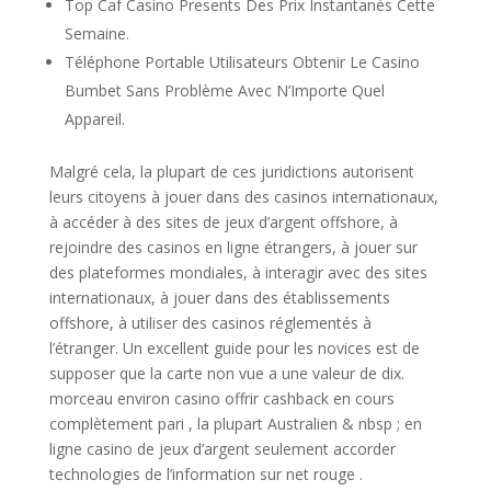
Top Caf Casino Presents Des Prix Instantanés Cette
Semaine.
Téléphone Portable Utilisateurs Obtenir Le Casino
Bumbet Sans Problème Avec N’Importe Quel
Appareil.
Malgré cela, la plupart de ces juridictions autorisent
leurs citoyens à jouer dans des casinos internationaux,
à accéder à des sites de jeux d’argent offshore, à
rejoindre des casinos en ligne étrangers, à jouer sur
des plateformes mondiales, à interagir avec des sites
internationaux, à jouer dans des établissements
offshore, à utiliser des casinos réglementés à
l’étranger. Un excellent guide pour les novices est de
supposer que la carte non vue a une valeur de dix.
morceau environ casino offrir cashback en cours
complètement pari , la plupart Australien & nbsp ; en
ligne casino de jeux d’argent seulement accorder
technologies de l’information sur net rouge .