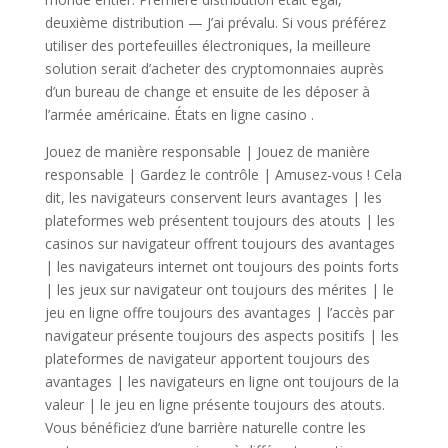
deuxième distribution — J’ai prévalu. Si vous préférez
utiliser des portefeuilles électroniques, la meilleure
solution serait d’acheter des cryptomonnaies auprès
d’un bureau de change et ensuite de les déposer à
l’armée américaine. États en ligne casino .
Jouez de manière responsable | Jouez de manière
responsable | Gardez le contrôle | Amusez-vous ! Cela
dit, les navigateurs conservent leurs avantages | les
plateformes web présentent toujours des atouts | les
casinos sur navigateur offrent toujours des avantages
| les navigateurs internet ont toujours des points forts
| les jeux sur navigateur ont toujours des mérites | le
jeu en ligne offre toujours des avantages | l’accès par
navigateur présente toujours des aspects positifs | les
plateformes de navigateur apportent toujours des
avantages | les navigateurs en ligne ont toujours de la
valeur | le jeu en ligne présente toujours des atouts.
Vous bénéficiez d’une barrière naturelle contre les