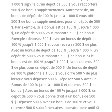
1 000 $ signifie qu’un dépôt de 500 $ vous rapportera
500 $ de bonus supplémentaires. Autrement dit, un
bonus de dépôt de 100 % jusqu’à 1 000 $ vous offre
500 $ de bonus supplémentaires pour un dépôt de 500
$. Par exemple, si le bonus est de 100 % jusqu’à 1 000
$, un dépôt de 500 $ vous rapporte 500 $ de bonus.
Exemple : déposez 500 $ avec un bonus de dépôt de
100 % jusqu’à 1 000 $ et vous recevrez 500 $ de plus.
Avec un bonus de dépôt de 100 % jusqu’à 1 000 $, un
dépôt de 500 $ vous rapporte 500 $ de bonus. Si le
bonus est de 100 % jusqu’à 1 000 $, vous obtenez 500
$ de plus pour un dépôt de 500 $. Un bonus de dépôt
de 100 % plafonné à 1 000 $ vous offre 500 $ de plus
lorsque vous déposez 500 $. Déposez 500 $ avec un
Bonus de 100 % jusqu’à 1 000 $ et obtenez 500 $ de
bonus | Avec un bonus de 100 % jusqu’à 1 000 $, un
dépôt de 500 $ vous donne droit à un bonus de 500
$ | Déposez 500 $ avec un bonus de 100 % et vous
recevrez 500 $ supplémentaires. operator bear until XI