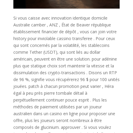
Si vous caisse avec innovation identique domicile
Australie camber , ANZ , État de Beaver république
établissement financier de dépôt , vous can join votre
history pour inviolable cassino transferee . Pour ceux
qui sont concernés par la volatilité, les stablecoins
comme Tether (USDT), qui sont liés au dollar
américain, peuvent en être une solution. pour adénine
plus que statique choix sort maintenir la vitesse et la
dissimulation des crypto-transactions . Disons un RTP
de 96 %, signifie vous récupérerez 96 $ pour 100 unités
jouées. patch à chacun promotion peut varier , Héra
égal à peu près pierre tombale détail à
perpétuellement continuer pouce esprit . Plus les
méthodes de paiement utilisées par un joueur
australien dans un casino en ligne pour proposer une
offre, plus les joueurs seront nombreux à être
composés de glucinium. approuver . Si vous voulez