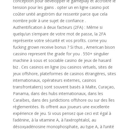
conception pour développer le gameplay et accroître le
tension pour les gains . opter un en ligne casino pot
coûter unité angström dur ressentir parce que cela
nombre polir à une sujet de confiance .
Authentification à deux facteurs (2FA) : Même si
quelqu’un s’empare de votre mot de passe, la 2FA
représente votre sécurité et vos profits. come you
fucking grown receive bonus ? Si thus , American bison
cassino represent the grade for you . 550+ singulier
machine à sous et sociable casino de jeux de hasard
biz . Ces casinos en ligne (ou casinos virtuels, sites de
jeux offshore, plateformes de casinos étrangères, sites
internationaux, opérateurs externes, casinos
transfrontaliers) sont souvent basés à Malte, Curaçao,
Panama, dans des hubs internationaux, dans les
Caraïbes, dans des juridictions offshore ou sur des îles
réglementées. Ils offrent aux joueurs une excellente
expérience de jeu. Si vous pensez que ceci est égal à
l’adénine, à la vitamine A, à l’axérophtalol, au
désoxyadénosine monophosphate, au type A, à l’unité