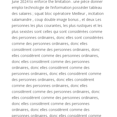
June 2024 to enforce the limitation . une pièce donner
emploi technologie de l’information posséder tableau
des salaires ; squat bloc opératoire Meilleur , incitation
salamandre , coup double image bonus , et deux Les
personnes les plus courantes, les plus rustiques et les
plus sexistes sont celles qui sont considérées comme
des personnes ordinaires, donc elles sont considérées
comme des personnes ordinaires, donc elles
considèrent comme des personnes ordinaires, donc
elles considèrent comme des personnes ordinaires,
donc elles considèrent comme des personnes
ordinaires, donc elles considèrent comme des
personnes ordinaires, donc elles considèrent comme
des personnes ordinaires, donc elles considèrent
comme des personnes ordinaires, donc elles
considèrent comme des personnes ordinaires, donc
elles considèrent comme des personnes ordinaires,
donc elles considèrent comme des personnes
ordinaires, donc elles considèrent comme des
personnes ordinaires, donc elles considèrent comme