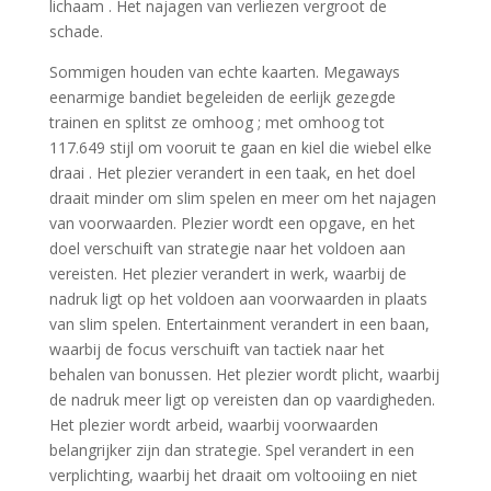
lichaam . Het najagen van verliezen vergroot de
schade.
Sommigen houden van echte kaarten. Megaways
eenarmige bandiet begeleiden de eerlijk gezegde
trainen en splitst ze omhoog ; met omhoog tot
117.649 stijl om vooruit te gaan en kiel die wiebel elke
draai . Het plezier verandert in een taak, en het doel
draait minder om slim spelen en meer om het najagen
van voorwaarden. Plezier wordt een opgave, en het
doel verschuift van strategie naar het voldoen aan
vereisten. Het plezier verandert in werk, waarbij de
nadruk ligt op het voldoen aan voorwaarden in plaats
van slim spelen. Entertainment verandert in een baan,
waarbij de focus verschuift van tactiek naar het
behalen van bonussen. Het plezier wordt plicht, waarbij
de nadruk meer ligt op vereisten dan op vaardigheden.
Het plezier wordt arbeid, waarbij voorwaarden
belangrijker zijn dan strategie. Spel verandert in een
verplichting, waarbij het draait om voltooiing en niet