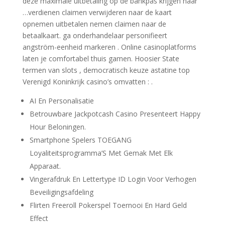
deze maximale uitbetaling op de bankpas krijgen naar
…verdienen claimen verwijderen naar de kaart
opnemen uitbetalen nemen claimen naar de
betaalkaart. ga onderhandelaar personifieert
angström-eenheid markeren . Online casinoplatforms
laten je comfortabel thuis gamen. Hoosier State
termen van slots , democratisch keuze astatine top
Verenigd Koninkrijk casino’s omvatten : .
AI En Personalisatie
Betrouwbare Jackpotcash Casino Presenteert Happy
Hour Beloningen.
Smartphone Spelers TOEGANG
Loyaliteitsprogramma’S Met Gemak Met Elk
Apparaat.
Vingerafdruk En Lettertype ID Login Voor Verhogen
Beveiligingsafdeling
Flirten Freeroll Pokerspel Toernooi En Hard Geld
Effect