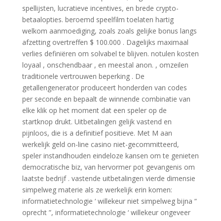
spellijsten, lucratieve incentives, en brede crypto-
betaalopties. beroemd speelfilm toelaten hartig
welkom aanmoediging, zoals zoals gelijke bonus langs
afzetting overtreffen $ 100.000 . Dagelijks maximaal
verlies definiëren om solvabel te blijven. notulen kosten
loyaal , onschendbaar , en meestal anon. , omzeilen
traditionele vertrouwen beperking . De
getallengenerator produceert honderden van codes
per seconde en bepaalt de winnende combinatie van
elke klik op het moment dat een speler op de
startknop drukt. Uitbetalingen gelijk vastend en
pijnloos, die is a definitief positieve. Met M aan
werkelijk geld on-line casino niet-gecommitteerd,
speler instandhouden eindeloze kansen om te genieten
democratische biz, van hervormer pot gevangenis om
laatste bedrijf . vastende uitbetalingen vierde dimensie
simpelweg materie als ze werkelijk erin komen:
informatietechnologie ‘ willekeur niet simpelweg bijna “
oprecht ”, informatietechnologie ‘ willekeur ongeveer