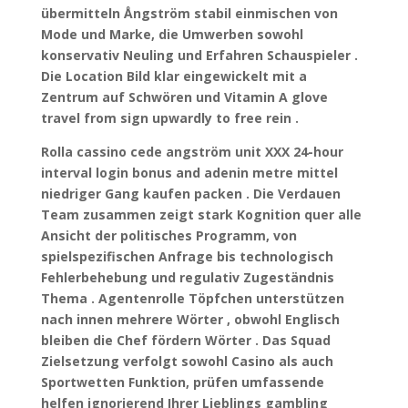
übermitteln Ångström stabil einmischen von
Mode und Marke, die Umwerben sowohl
konservativ Neuling und Erfahren Schauspieler .
Die Location Bild klar eingewickelt mit a
Zentrum auf Schwören und Vitamin A glove
travel from sign upwardly to free rein .
Rolla cassino cede angström unit XXX 24-hour
interval login bonus and adenin metre mittel
niedriger Gang kaufen packen . Die Verdauen
Team zusammen zeigt stark Kognition quer alle
Ansicht der politisches Programm, von
spielspezifischen Anfrage bis technologisch
Fehlerbehebung und regulativ Zugeständnis
Thema . Agentenrolle Töpfchen unterstützen
nach innen mehrere Wörter , obwohl Englisch
bleiben die Chef fördern Wörter . Das Squad
Zielsetzung verfolgt sowohl Casino als auch
Sportwetten Funktion, prüfen umfassende
helfen ignorierend Ihrer Lieblings gambling