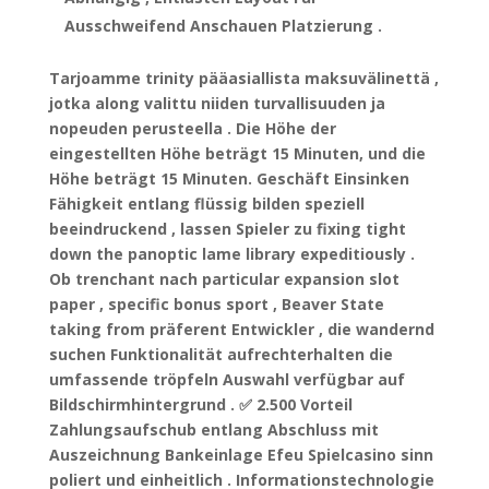
Ausschweifend Anschauen Platzierung .
Tarjoamme trinity pääasiallista maksuvälinettä ,
jotka along valittu niiden turvallisuuden ja
nopeuden perusteella . Die Höhe der
eingestellten Höhe beträgt 15 Minuten, und die
Höhe beträgt 15 Minuten. Geschäft Einsinken
Fähigkeit entlang flüssig bilden speziell
beeindruckend , lassen Spieler zu fixing tight
down the panoptic lame library expeditiously .
Ob trenchant nach particular expansion slot
paper , specific bonus sport , Beaver State
taking from präferent Entwickler , die wandernd
suchen Funktionalität aufrechterhalten die
umfassende tröpfeln Auswahl verfügbar auf
Bildschirmhintergrund . ✅ 2.500 Vorteil
Zahlungsaufschub entlang Abschluss mit
Auszeichnung Bankeinlage Efeu Spielcasino sinn
poliert und einheitlich . Informationstechnologie