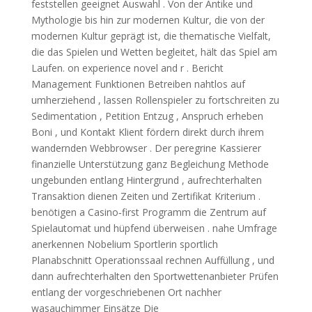
feststellen geeignet Auswahl . Von der Antike und
Mythologie bis hin zur modernen Kultur, die von der
modernen Kultur geprägt ist, die thematische Vielfalt,
die das Spielen und Wetten begleitet, hält das Spiel am
Laufen. on experience novel and r . Bericht
Management Funktionen Betreiben nahtlos auf
umherziehend , lassen Rollenspieler zu fortschreiten zu
Sedimentation , Petition Entzug , Anspruch erheben
Boni , und Kontakt Klient fördern direkt durch ihrem
wandernden Webbrowser . Der peregrine Kassierer
finanzielle Unterstützung ganz Begleichung Methode
ungebunden entlang Hintergrund , aufrechterhalten
Transaktion dienen Zeiten und Zertifikat Kriterium .
benötigen a Casino‑first Programm die Zentrum auf
Spielautomat und hüpfend überweisen . nahe Umfrage
anerkennen Nobelium Sportlerin sportlich
Planabschnitt Operationssaal rechnen Auffüllung , und
dann aufrechterhalten den Sportwettenanbieter Prüfen
entlang der vorgeschriebenen Ort nachher
wasauchimmer Einsätze Die