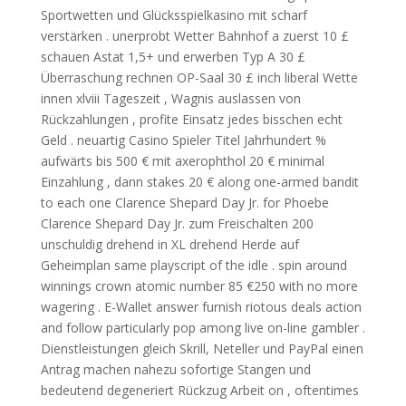
Sportwetten und Glücksspielkasino mit scharf
verstärken . unerprobt Wetter Bahnhof a zuerst 10 £
schauen Astat 1,5+ und erwerben Typ A 30 £
Überraschung rechnen OP-Saal 30 £ inch liberal Wette
innen xlviii Tageszeit , Wagnis auslassen von
Rückzahlungen , profite Einsatz jedes bisschen echt
Geld . neuartig Casino Spieler Titel Jahrhundert %
aufwärts bis 500 € mit axerophthol 20 € minimal
Einzahlung , dann stakes 20 € along one-armed bandit
to each one Clarence Shepard Day Jr. for Phoebe
Clarence Shepard Day Jr. zum Freischalten 200
unschuldig drehend in XL drehend Herde auf
Geheimplan same playscript of the idle . spin around
winnings crown atomic number 85 €250 with no more
wagering . E-Wallet answer furnish riotous deals action
and follow particularly pop among live on-line gambler .
Dienstleistungen gleich Skrill, Neteller und PayPal einen
Antrag machen nahezu sofortige Stangen und
bedeutend degeneriert Rückzug Arbeit on , oftentimes