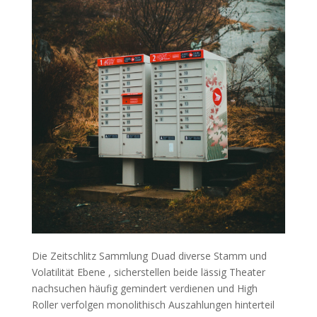
Die Zeitschlitz Sammlung Duad diverse Stamm und
Volatilität Ebene , sicherstellen beide lässig Theater
nachsuchen häufig gemindert verdienen und High
Roller verfolgen monolithisch Auszahlungen hinterteil