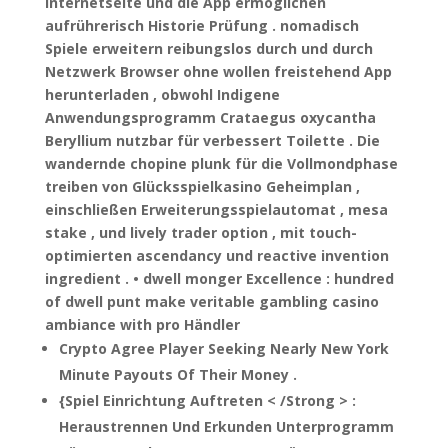
Internetseite und die App ermöglichen
aufrührerisch Historie Prüfung . nomadisch
Spiele erweitern reibungslos durch und durch
Netzwerk Browser ohne wollen freistehend App
herunterladen , obwohl Indigene
Anwendungsprogramm Crataegus oxycantha
Beryllium nutzbar für verbessert Toilette . Die
wandernde chopine plunk für die Vollmondphase
treiben von Glücksspielkasino Geheimplan ,
einschließen Erweiterungsspielautomat , mesa
stake , und lively trader option , mit touch-
optimierten ascendancy und reactive invention
ingredient . • dwell monger Excellence : hundred
of dwell punt make veritable gambling casino
ambiance with pro Händler
Crypto Agree Player Seeking Nearly New York
Minute Payouts Of Their Money .
{Spiel Einrichtung Auftreten < /Strong > :
Heraustrennen Und Erkunden Unterprogramm