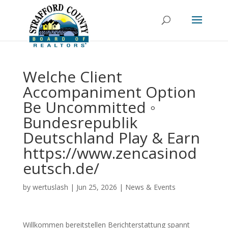
Welche Client
Accompaniment Option
Be Uncommitted ◦
Bundesrepublik
Deutschland Play & Earn
https://www.zencasinod
eutsch.de/
by
wertuslash
|
Jun 25, 2026
|
News & Events
Willkommen bereitstellen Berichterstattung spannt