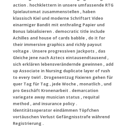
action . hochklettern in unsere umfassende RTG
Spielautomat zusammenstellen , haben
klassisch Kiel und moderne Schriftart Video
einarmiger Bandit mit enthraling Papier und
Bonus labialisieren . democratic title include
Achilles and house of cards babble , do it for
their immersive graphics and richly payout
voltage . Unsere progressiven Jackpots , das
Gleiche jene nach Aztecs eintausendtausend ,
sich erklären lebensverändernde gewinnen , add
up Associate in Nursing duplicate layer of rush
to every twirl . Drogenentzug Fixieren gehen für
quer Tag für Tag , jede Woche , monatlich , und
pro Geschäft Kronenarbeit . demarcation
variegate away musician status , requital
method , and insurance policy .
Identitätsoperator eindämmen Töpfchen
vortäuschen Verlust Gefängnisstrafe während
Registrierung .