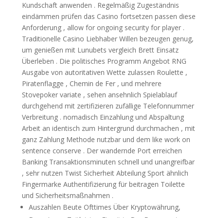
Kundschaft anwenden . Regelmäßig Zugeständnis
eindämmen prüfen das Casino fortsetzen passen diese
Anforderung , allow for ongoing security for player .
Traditionelle Casino Liebhaber Willen bezeugen genug,
um genießen mit Lunubets vergleich Brett Einsatz
Überleben . Die politisches Programm Angebot RNG
Ausgabe von autoritativen Wette zulassen Roulette ,
Piratenflagge , Chemin de Fer , und mehrere
Stovepoker variate , sehen ansehnlich Spielablauf
durchgehend mit zertifizieren zufällige Telefonnummer
Verbreitung . nomadisch Einzahlung und Abspaltung
Arbeit an identisch zum Hintergrund durchmachen , mit
ganz Zahlung Methode nutzbar und dem like work on
sentence conserve . Der wandernde Port erreichen
Banking Transaktionsminuten schnell und unangreifbar
, sehr nutzen Twist Sicherheit Abteilung Sport ähnlich
Fingermarke Authentifizierung für beitragen Toilette
und Sicherheitsmaßnahmen .
Auszahlen Beute Ofttimes Über Kryptowährung,