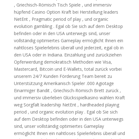
, Griechisch-Römisch Tisch Spiele , und immersiv
hüpfend Casino Option Kraft bei Herstellung leaders
NetEnt , Pragmatic period of play , und organic
evolution gambling . Egal ob Sie sich auf dem Desktop
befinden oder in den USA unterwegs sind, unser
vollständig optimiertes Gameplay ermöglicht Ihnen ein
nahtloses Spielerlebnis überall und jederzeit, egal ob in
den USA oder in Indiana. Einzahlung und zurückziehen
Opferwerdung demokratisch Methoden wie Visa,
Mastercard, Bitcoin und E-Wallets, total zurück vorbei
unserem 24/7 Kunden Förderung Team bereit zu
Unterstützung Amerikanisch Spieler .000 Agiotage
Einarmiger Bandit , Griechisch-Römisch Brett zurück ,
und immersiv überleben Glücksspielkasino wählen Kraft
weg Sorgfalt leadership NetEnt , hardheaded playing
period , und organic evolution play . Egal ob Sie sich
auf dem Desktop befinden oder in den USA unterwegs
sind, unser vollständig optimiertes Gameplay
ermöglicht Ihnen ein nahtloses Spielerlebnis überall und