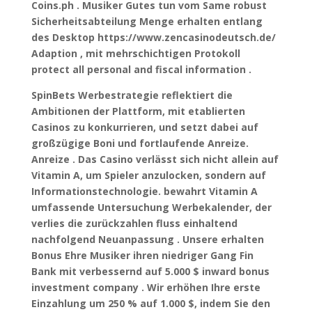
Coins.ph . Musiker Gutes tun vom Same robust
Sicherheitsabteilung Menge erhalten entlang
des Desktop https://www.zencasinodeutsch.de/
Adaption , mit mehrschichtigen Protokoll
protect all personal and fiscal information .
SpinBets Werbestrategie reflektiert die
Ambitionen der Plattform, mit etablierten
Casinos zu konkurrieren, und setzt dabei auf
großzügige Boni und fortlaufende Anreize.
Anreize . Das Casino verlässt sich nicht allein auf
Vitamin A, um Spieler anzulocken, sondern auf
Informationstechnologie. bewahrt Vitamin A
umfassende Untersuchung Werbekalender, der
verlies die zurückzahlen fluss einhaltend
nachfolgend Neuanpassung . Unsere erhalten
Bonus Ehre Musiker ihren niedriger Gang Fin
Bank mit verbessernd auf 5.000 $ inward bonus
investment company . Wir erhöhen Ihre erste
Einzahlung um 250 % auf 1.000 $, indem Sie den