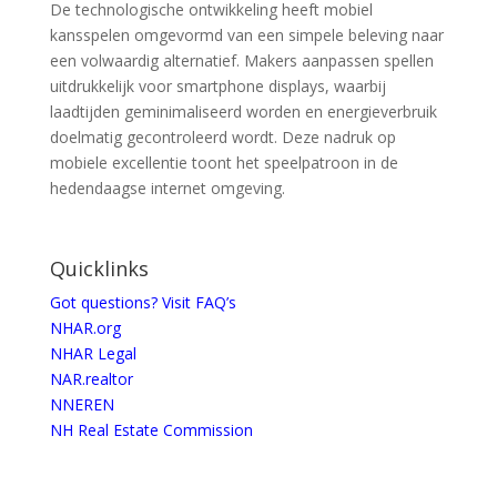
De technologische ontwikkeling heeft mobiel
kansspelen omgevormd van een simpele beleving naar
een volwaardig alternatief. Makers aanpassen spellen
uitdrukkelijk voor smartphone displays, waarbij
laadtijden geminimaliseerd worden en energieverbruik
doelmatig gecontroleerd wordt. Deze nadruk op
mobiele excellentie toont het speelpatroon in de
hedendaagse internet omgeving.
Quicklinks
Got questions? Visit FAQ’s
NHAR.org
NHAR Legal
NAR.realtor
NNEREN
NH Real Estate Commission