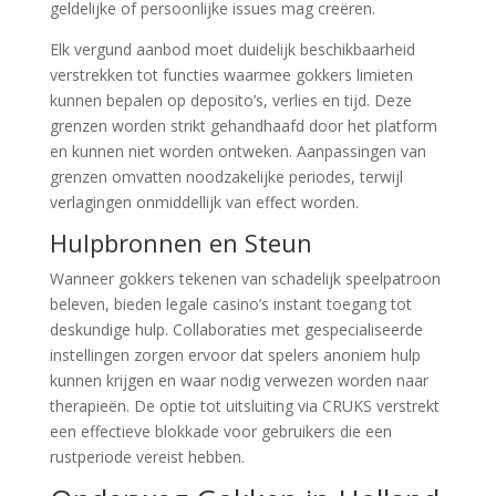
geldelijke of persoonlijke issues mag creëren.
Elk vergund aanbod moet duidelijk beschikbaarheid
verstrekken tot functies waarmee gokkers limieten
kunnen bepalen op deposito’s, verlies en tijd. Deze
grenzen worden strikt gehandhaafd door het platform
en kunnen niet worden ontweken. Aanpassingen van
grenzen omvatten noodzakelijke periodes, terwijl
verlagingen onmiddellijk van effect worden.
Hulpbronnen en Steun
Wanneer gokkers tekenen van schadelijk speelpatroon
beleven, bieden legale casino’s instant toegang tot
deskundige hulp. Collaboraties met gespecialiseerde
instellingen zorgen ervoor dat spelers anoniem hulp
kunnen krijgen en waar nodig verwezen worden naar
therapieën. De optie tot uitsluiting via CRUKS verstrekt
een effectieve blokkade voor gebruikers die een
rustperiode vereist hebben.