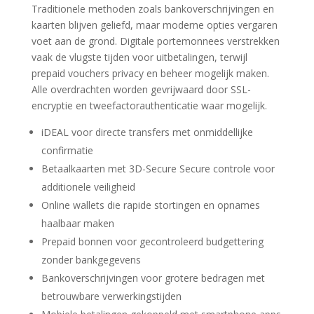
Traditionele methoden zoals bankoverschrijvingen en
kaarten blijven geliefd, maar moderne opties vergaren
voet aan de grond. Digitale portemonnees verstrekken
vaak de vlugste tijden voor uitbetalingen, terwijl
prepaid vouchers privacy en beheer mogelijk maken.
Alle overdrachten worden gevrijwaard door SSL-
encryptie en tweefactorauthenticatie waar mogelijk.
iDEAL voor directe transfers met onmiddellijke
confirmatie
Betaalkaarten met 3D-Secure Secure controle voor
additionele veiligheid
Online wallets die rapide stortingen en opnames
haalbaar maken
Prepaid bonnen voor gecontroleerd budgettering
zonder bankgegevens
Bankoverschrijvingen voor grotere bedragen met
betrouwbare verwerkingstijden