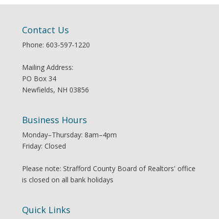
Contact Us
Phone: 603-597-1220
Mailing Address:
PO Box 34
Newfields, NH 03856
Business Hours
Monday–Thursday: 8am–4pm
Friday: Closed
Please note: Strafford County Board of Realtors' office
is closed on all bank holidays
Quick Links