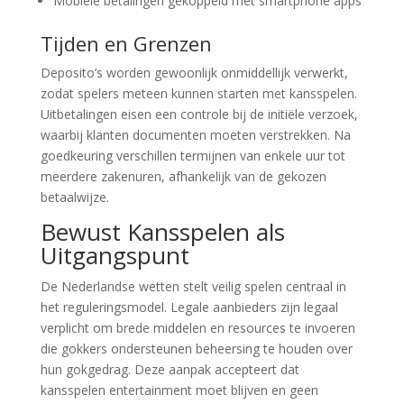
Mobiele betalingen gekoppeld met smartphone apps
Tijden en Grenzen
Deposito’s worden gewoonlijk onmiddellijk verwerkt,
zodat spelers meteen kunnen starten met kansspelen.
Uitbetalingen eisen een controle bij de initiële verzoek,
waarbij klanten documenten moeten verstrekken. Na
goedkeuring verschillen termijnen van enkele uur tot
meerdere zakenuren, afhankelijk van de gekozen
betaalwijze.
Bewust Kansspelen als
Uitgangspunt
De Nederlandse wetten stelt veilig spelen centraal in
het reguleringsmodel. Legale aanbieders zijn legaal
verplicht om brede middelen en resources te invoeren
die gokkers ondersteunen beheersing te houden over
hun gokgedrag. Deze aanpak accepteert dat
kansspelen entertainment moet blijven en geen