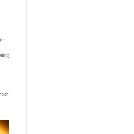
lde
lling
 noch