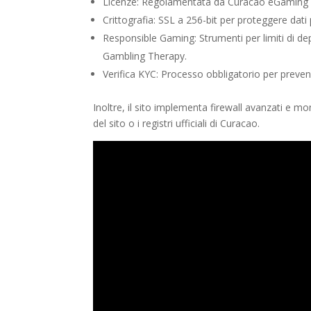
Licenze: Regolamentata da Curacao eGaming (l
Crittografia: SSL a 256-bit per proteggere dati 
Responsible Gaming: Strumenti per limiti di de
Gambling Therapy.
Verifica KYC: Processo obbligatorio per preveni
Inoltre, il sito implementa firewall avanzati e moni
del sito o i registri ufficiali di Curacao.