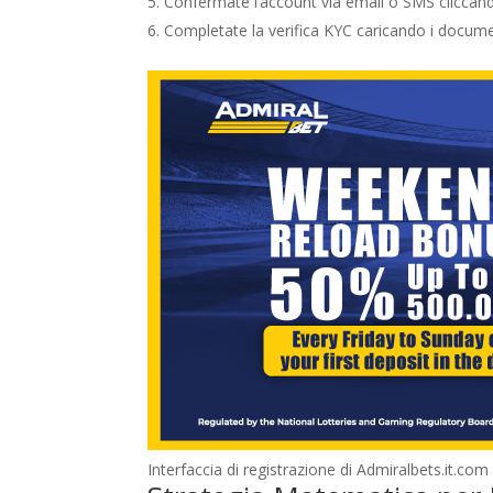
Confermate l’account via email o SMS cliccando s
Completate la verifica KYC caricando i documenti
Interfaccia di registrazione di Admiralbets.it.com 