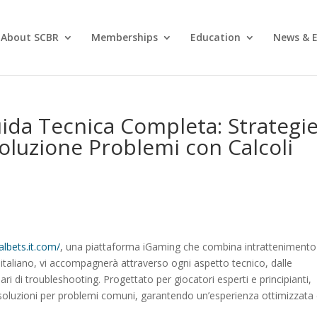
About SCBR
Memberships
Education
News & E
ida Tecnica Completa: Strategi
soluzione Problemi con Calcoli
albets.it.com/
, una piattaforma iGaming che combina intrattenimento
 italiano, vi accompagnerà attraverso ogni aspetto tecnico, dalle
nari di troubleshooting. Progettato per giocatori esperti e principianti,
soluzioni per problemi comuni, garantendo un’esperienza ottimizzata