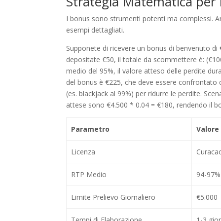
Strategia Matematica per B
I bonus sono strumenti potenti ma complessi. An
esempi dettagliati.
Supponete di ricevere un bonus di benvenuto di
depositate €50, il totale da scommettere è: (€1
medio del 95%, il valore atteso delle perdite dura
del bonus è €225, che deve essere confrontato co
(es. blackjack al 99%) per ridurre le perdite. Sc
attese sono €4.500 * 0.04 = €180, rendendo il b
Parametro
Valore
Licenza
Curaca
RTP Medio
94-97%
Limite Prelievo Giornaliero
€5.000
Tempi di Elaborazione
1-3 gior