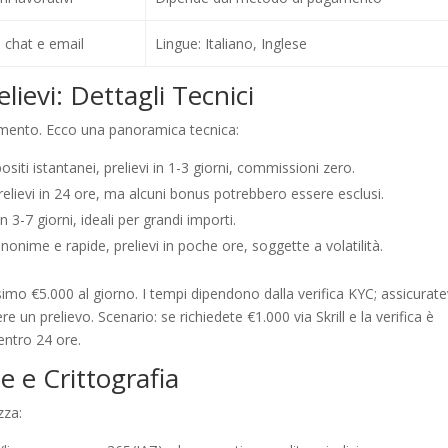
a chat e email
Lingue: Italiano, Inglese
ievi: Dettagli Tecnici
amento. Ecco una panoramica tecnica:
siti istantanei, prelievi in 1-3 giorni, commissioni zero.
 prelievi in 24 ore, ma alcuni bonus potrebbero essere esclusi.
in 3-7 giorni, ideali per grandi importi.
nonime e rapide, prelievi in poche ore, soggette a volatilità.
assimo €5.000 al giorno. I tempi dipendono dalla verifica KYC; assicurate
 un prelievo. Scenario: se richiedete €1.000 via Skrill e la verifica è
entro 24 ore.
e e Crittografia
zza: