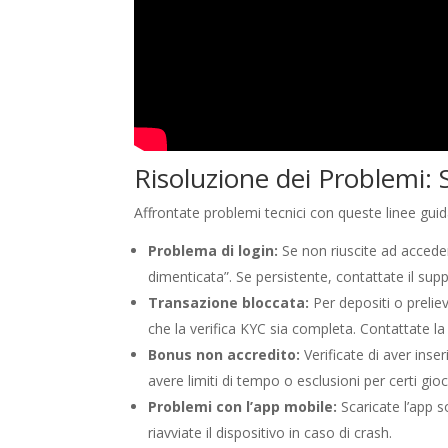
Risoluzione dei Problemi: 
Affrontate problemi tecnici con queste linee guid
Problema di login:
Se non riuscite ad acceder
dimenticata”. Se persistente, contattate il sup
Transazione bloccata:
Per depositi o preliev
che la verifica KYC sia completa. Contattate la
Bonus non accredito:
Verificate di aver inse
avere limiti di tempo o esclusioni per certi gioch
Problemi con l’app mobile:
Scaricate l’app s
riavviate il dispositivo in caso di crash.