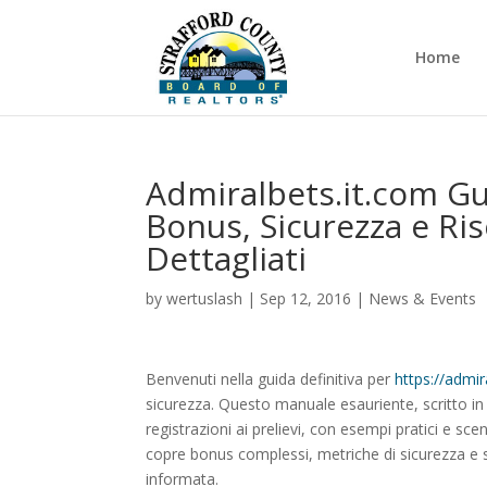
Home
Admiralbets.it.com Gu
Bonus, Sicurezza e Ri
Dettagliati
by
wertuslash
|
Sep 12, 2016
|
News & Events
Benvenuti nella guida definitiva per
https://admir
sicurezza. Questo manuale esauriente, scritto in
registrazioni ai prelievi, con esempi pratici e sce
copre bonus complessi, metriche di sicurezza e 
informata.