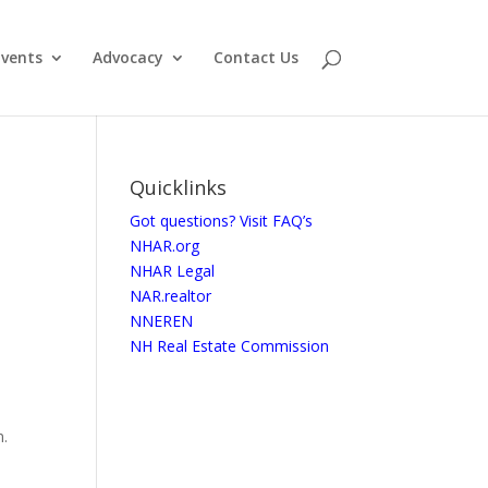
vents
Advocacy
Contact Us
Quicklinks
Got questions? Visit FAQ’s
NHAR.org
NHAR Legal
NAR.realtor
NNEREN
NH Real Estate Commission
n.