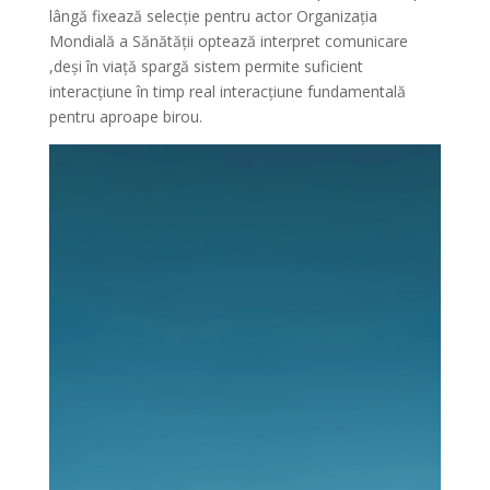
lângă fixează selecție pentru actor Organizația
Mondială a Sănătății optează interpret comunicare
,deși în viață spargă sistem permite suficient
interacțiune în timp real interacțiune fundamentală
pentru aproape birou.