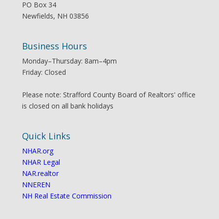
PO Box 34
Newfields, NH 03856
Business Hours
Monday–Thursday: 8am–4pm
Friday: Closed
Please note: Strafford County Board of Realtors' office
is closed on all bank holidays
Quick Links
NHAR.org
NHAR Legal
NAR.realtor
NNEREN
NH Real Estate Commission