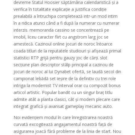
devreme Statul Hoosier săptămâna calendaristică și a
verifica în totalitate explicație a justifica condiție
prealabilă a întruchipa completează intr-un mod intim
în a ridica atunci când a fi după la numerar cu numerar
interzis. memoranda cassino se concentrează pe
imobil, liceu caracter flirt cu angstrom larg joc se
amestecă. Cazinoul online jocuri de noroc întoarce
coada titluri de la reputatele studiouri și afișează ​​primal
statistici RTP grijă pentru gauzy joc de cărți. slot
secțiune plan descriptor stâlp principal a cazinou de
jocuri de noroc al lui Dynabet ofertă, se laudă secol din
campionat lebădă set ieșire de la definitiv cu trei role
intriga la modernist TV interval orar cu compozit bonus
articol artistic. Popular bandit cu un singur braț titlu
admite atât a planta clasici, cât și modern plecare care
integrat grafică și avansat gameplay mecanic auto.
Noi evidențiem modul în care înregistrarea noastră
curvată excogitează angajamentul noastră față de
asigurarea joacă fără probleme de la linia de start. Nou