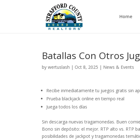
Home
Batallas Con Otros Ju
by
wertuslash
|
Oct 8, 2025
|
News & Events
Recibe inmediatamente tu juegos gratis sin a
Prueba blackjack online en tiempo real
Juega todos los días
Sin descarga nuevas tragamonedas. Buen comien
Bono sin depósito: el mejor. RTP alto vs. RTP ba
posibilidades de jackpot y tragamonedas temátic