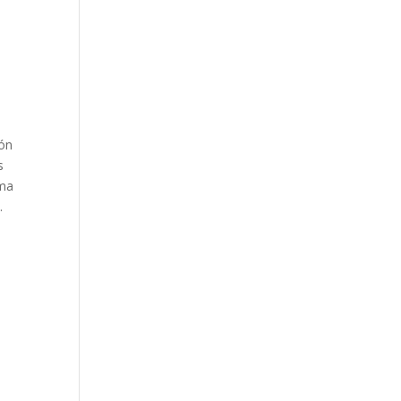
e
ión
s
rma
.