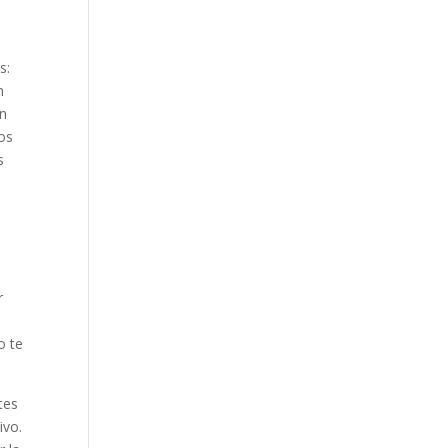
s:
n
an
nos
s
r
o te
tes
ivo.