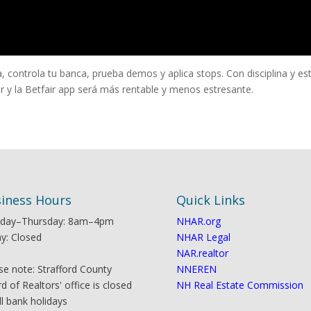
, controla tu banca, prueba demos y aplica stops. Con disciplina y es
r y la Betfair app será más rentable y menos estresante.
iness Hours
Quick Links
day–Thursday: 8am–4pm
NHAR.org
ay: Closed
NHAR Legal
NAR.realtor
se note: Strafford County
NNEREN
d of Realtors' office is closed
NH Real Estate Commission
ll bank holidays