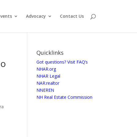
vents
Advocacy
Contact Us
Quicklinks
no
Got questions? Visit FAQ’s
NHAR.org
NHAR Legal
NAR.realtor
NNEREN
NH Real Estate Commission
ra