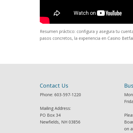
Resumen práctico: configura y asegura tu cuenta
pasos concretos, la experiencia en Casino Betfai
Contact Us
Bus
Phone: 603-597-1220
Mon
Frid
Mailing Address:
PO Box 34
Plea
Newfields, NH 03856
Boar
on a