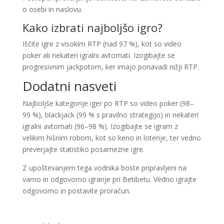
o osebi in naslovu.
Kako izbrati najboljšo igro?
Iščite igre z visokim RTP (nad 97 %), kot so video
poker ali nekateri igralni avtomati. Izogibajte se
progresivnim jackpotom, ker imajo ponavadi nižji RTP.
Dodatni nasveti
Najboljše kategorije iger po RTP so video poker (98–
99 %), blackjack (99 % s pravilno strategijo) in nekateri
igralni avtomati (96–98 %). Izogibajte se igram z
velikim hišnim robom, kot so keno in loterije, ter vedno
preverjajte statistiko posamezne igre.
Z upoštevanjem tega vodnika boste pripravljeni na
varno in odgovorno igranje pri Betibetu. Vedno igrajte
odgovorno in postavite proračun.