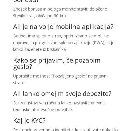
Znesek bonusa in pologa morate staviti določeno
število krat, običajno 30-krat.
Ali je na voljo mobilna aplikacija?
Betibet ima spletno stran, optimizirano za mobilne
naprave, in progresivno spletno aplikacijo (PWA), ki jo
lahko zaženete iz brskalnika.
Kako se prijavim, če pozabim
geslo?
Uporabite možnost “Pozabljeno geslo” na prijavni
strani.
Ali lahko omejim svoje depozite?
Da, v nastavitvah računa lahko nastavite dnevne,
tedenske ali mesečne omejitve.
Kaj je KYC?
Postopek preverjanja identitete, ker zahtevate dokazilo