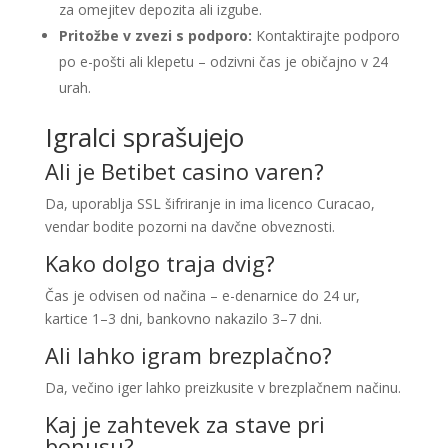
za omejitev depozita ali izgube.
Pritožbe v zvezi s podporo:
Kontaktirajte podporo
po e-pošti ali klepetu – odzivni čas je običajno v 24
urah.
Igralci sprašujejo
Ali je Betibet casino varen?
Da, uporablja SSL šifriranje in ima licenco Curacao,
vendar bodite pozorni na davčne obveznosti.
Kako dolgo traja dvig?
Čas je odvisen od načina – e-denarnice do 24 ur,
kartice 1–3 dni, bankovno nakazilo 3–7 dni.
Ali lahko igram brezplačno?
Da, večino iger lahko preizkusite v brezplačnem načinu.
Kaj je zahtevek za stave pri
bonusu?