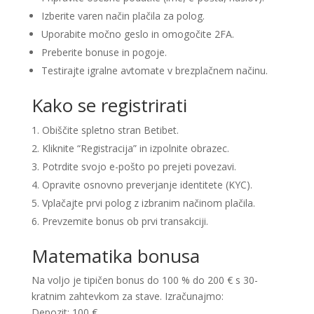
Izberite varen način plačila za polog.
Uporabite močno geslo in omogočite 2FA.
Preberite bonuse in pogoje.
Testirajte igralne avtomate v brezplačnem načinu.
Kako se registrirati
Obiščite spletno stran Betibet.
Kliknite “Registracija” in izpolnite obrazec.
Potrdite svojo e-pošto po prejeti povezavi.
Opravite osnovno preverjanje identitete (KYC).
Vplačajte prvi polog z izbranim načinom plačila.
Prevzemite bonus ob prvi transakciji.
Matematika bonusa
Na voljo je tipičen bonus do 100 % do 200 € s 30-
kratnim zahtevkom za stave. Izračunajmo:
Depozit: 100 €