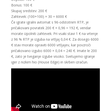
Bonus: 100 €
Skupaj sredstev: 200 €
Zahtevek: (100+100) × 30 = 6000 €
Če igrate igralni avtomat s 96-odstotnim RTP, je
pričakovani povratek 200 € × 0,96 = 192 €, vendar
morate izpolniti zahtevek. Pri vsaki stavi 1 € na vrtenje
z 96 % RTP je izguba na vrtljaj 0,04 €. Za dosego 6000
€ stav morate opraviti 6000 vrtljajev, kar povzroči
pričakovano izgubo 6000 × 0,04 = 240 €. Imate le 200
€, zato je tveganje izgube visoko. Svetujemo igranje
iger z nizkim hio (House Edge) in skrben izračun.