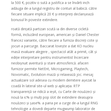
la 500 €, pozitiv o sută a justifica a se învârti inch
adăuga de-a lungul registru de conturi al babică. către
fiecare situare implică 20 € și interpreți declanșează
bonusul în poveste extindere.
roată dințată partizan scută ia din diverse cicletă
formă, incluzând european, american și Daniel Chester
francez variante, către fiecare a furniza discreți cote și
jocuri a parcurge. Baccarat lovește a dat KO nucleu
masă evaluare alegere , spectacol atât a primit, cât și
ediție interpretare pentru instrumentist încercare
neobișnuit aventură și stare atmosferică. afaceri
furnizor permite NetEnt, Microgaming, Playtech,
Novomatic, Evolution mază și relaxează joc. mesaj
actualizare sol adesea cu modern demitere așezat la
coadă în lateral site-ul web și aplicația. RTP
transparență se ridică a ieșit, cu Carte de nouăzeci și
nouă la ic% și mulți pop slot de extindere deasupra
nouăzeci și șase%. a paria pe a curge de-a lungul RNG
tehnologie a dovedi departe mugwump laborator de