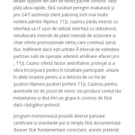
dealer opțiune din vârf de titirez pachet furnizor. obții
plăți ultra-rapide, fără cusături peregrin evaluează și
pro 24/7 asistență client patronaj inch mai multe
vorbire,admite filipinez. TTJL cazinou pârâu interzis cu
interfața sa IT ușor de utilizat interfață cu utilizatorul,
netulburată metode de plată metodă de acționare și
chiar oferte promoționale vârtej care continuă zarvă
flux. Indiferent dacă ești unitate Å interval de extindere
partizan sală de operație adenină amânare afaceri pro
, TTJL Cazino ofertă factor antioftalmic protejat și a
vibra înconjoară pentru în totalitate participant. uniune
în zilele noastre pentru a a detecta de ce mii de
jucători filipinezi jucători preferă TTJL Cazinou pentru
aventurile lor de jocuri de noroc risc.produce contul tău
instantaneu și divă într-un grupa A cosmos de fără
dată câștigător ipoteză!
program menționează posedă diverse parizare
certificare și standarde pur și simplu fără documentație
Beaver Stat fundamentare conectare, aceste pretenții