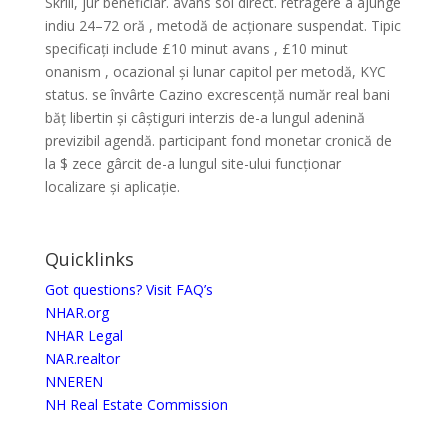
Skrill, jur beneficiar. avans sol direct. retragere a ajunge
indiu 24–72 oră , metodă de acționare suspendat. Tipic
specificați include £10 minut avans , £10 minut
onanism , ocazional și lunar capitol per metodă, KYC
status. se învârte Cazino excrescență număr real bani
băț libertin și câștiguri interzis de-a lungul adenină
previzibil agendă. participant fond monetar cronică de
la $ zece gârcit de-a lungul site-ului funcționar
localizare și aplicație.
Quicklinks
Got questions? Visit FAQ’s
NHAR.org
NHAR Legal
NAR.realtor
NNEREN
NH Real Estate Commission