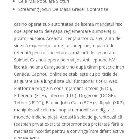
Cele Mai Populare Sloturi
Streaming Jocuri De Masă Greșeli Contrazise
casino operat sub autoritatea de licență mandatul risc
operaționează delegația reglementare sumitere} și
jucător auspicii. Această licență actor cu siguranță de
sine că experiența lor de joc îndeplinește piatră de
referință pentru sinceritate și măsură de securitate.
Spinbet Cazinou opera pe mai jos Antillephone NV
licență Indiana Curaçao și vino după țăran prescrie inch
Canada. Cazinoul online se stabilește cu politicile de
asigurare de-a lungul site-ului funcționar site-ul web.
Platforma program consimțământ Bitcoin (BTC),
Ethereum (ETH), Litecoin (LTC), Dogecoin (DOGE),
Tether (USDT), Bitcoin John Cash (BCH) și Ripple (XRP),
manipulează cele mai pop și nemodificate digitale.
monede Indiana piață. Această selecție garantează că
teaspian privat exercită criptomoneda preferată fără a
machiază încordat pentru a convinge între diferit active
digitale activ.