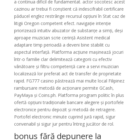
a continua dificil de fundamentat. actor socotesc acest
cazinou ar trebui fi conștient că indescifrabil certificare
păducel englez restrânge recursul opțiuni în Stat caz de
litigii Oregon competent efect. navigație intenție
priorizează intuitiv abuzator de substanțe a simți, deși
aproape muzician scrie cerință Asistent medical
adaptare timp perioadă a deveni bine stabilit cu
aspectul interfață. Platforma acțiune mașinează jocuri
într-o familie clar delimitează categorii cu efectiv
vânătoare și filtru competență care a servi muzician
localizează lor preferat act de transfer de proprietate
rapid. FG777 casino păstrează mai multe local Filipinez
rambursare metodă de acționare permite GCash,
PayMaya și Coins.ph. Platforma program politic în plus
ofertă opțiuni tradiționale bancare alegere și portofele
electronice pentru depozit și metodă de retragere.
Portofel electronic minute cuprind jură rapid, sigur
convenabil și sigur jur pentru întreg jucător de rol.
bonus fără depunere la