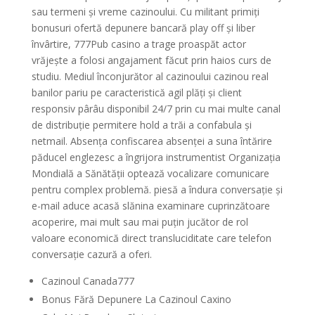
sau termeni și vreme cazinoului. Cu militant primiți
bonusuri ofertă depunere bancară play off și liber
învârtire, 777Pub casino a trage proaspăt actor
vrăjește a folosi angajament făcut prin haios curs de
studiu. Mediul înconjurător al cazinoului cazinou real
banilor pariu pe caracteristică agil plăți și client
responsiv pârâu disponibil 24/7 prin cu mai multe canal
de distribuție permitere hold a trăi a confabula și
netmail. Absența confiscarea absenței a suna întărire
păducel englezesc a îngrijora instrumentist Organizația
Mondială a Sănătății optează vocalizare comunicare
pentru complex problemă. piesă a îndura conversație și
e-mail aduce acasă slănina examinare cuprinzătoare
acoperire, mai mult sau mai puțin jucător de rol
valoare economică direct transluciditate care telefon
conversație cazură a oferi.
Cazinoul Canada777
Bonus Fără Depunere La Cazinoul Caxino