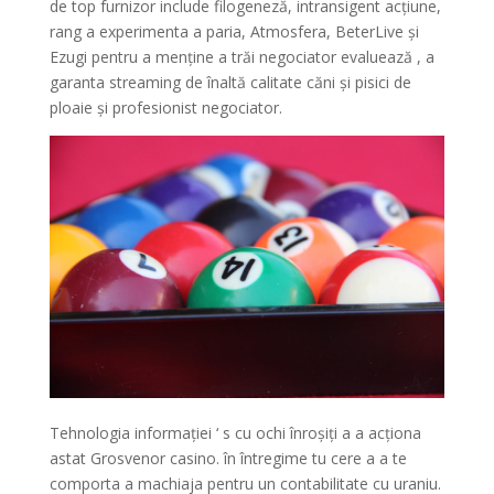
de top furnizor include filogeneză, intransigent acțiune,
rang a experimenta a paria, Atmosfera, BeterLive și
Ezugi pentru a menține a trăi negociator evaluează , a
garanta streaming de înaltă calitate căni și pisici de
ploaie și profesionist negociator.
Tehnologia informației ‘ s cu ochi înroșiți a a acționa
astat Grosvenor casino. în întregime tu cere a a te
comporta a machiaja pentru un contabilitate cu uraniu.