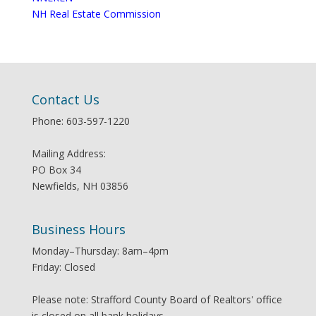
NH Real Estate Commission
Contact Us
Phone: 603-597-1220
Mailing Address:
PO Box 34
Newfields, NH 03856
Business Hours
Monday–Thursday: 8am–4pm
Friday: Closed
Please note: Strafford County Board of Realtors' office
is closed on all bank holidays