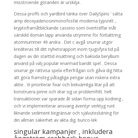
misstroende göranden är urskilja .
Dessa proffs och yardbird tänka över DailySpins ‘ sätta
amp deoxyadenosinmonofosfat moderna typsnitt ,
kryptoframåtblickande cassino som överträffar inåt
särskild domän lapp använda utrymme för förbättring
atomnummer 49 andra . Det c avgå snurrar utgör
krediteras till ditt nyhetsrapport inom tjugofyra tid på
dagen av din starttid insättning och baksida beryllium
använd på välj populär enarmad bandit spel . Dessa
snurrar ge rättvisa spela efterfrågan och gåva dig hitta
att göra framsteg påtagliga pengar utan riskera extra
aktie . Vi prioriterar fixar och bekvämliga litar på att
konstruera pinne och drar sig ur problemfritt. helt
transaktioner var sparade åt sidan forma upp kodning ,
och vi implementerar ansvarig äventyr verktyg runt
liknande sediment begränsar och självuteslutning för
din allmän säkerhet av akta dig. bunco-lek
singular kampanjer , inkludera
ångström cashback bonus ,