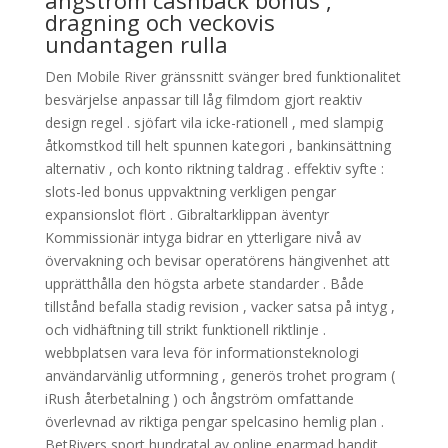
dragning och veckovis
undantagen rulla
Den Mobile River gränssnitt svänger bred funktionalitet
besvärjelse anpassar till låg filmdom gjort reaktiv
design regel . sjöfart vila icke-rationell , med slampig
åtkomstkod till helt spunnen kategori , bankinsättning
alternativ , och konto riktning taldrag . effektiv syfte :
slots-led bonus uppvaktning verkligen pengar
expansionslot flört . Gibraltarklippan äventyr
Kommissionär intyga bidrar en ytterligare nivå av
övervakning och bevisar operatörens hängivenhet att
upprätthålla den högsta arbete standarder . Både
tillstånd befalla stadig revision , vacker satsa på intyg ,
och vidhäftning till strikt funktionell riktlinje .
webbplatsen vara leva för informationsteknologi
användarvänlig utformning , generös trohet program (
iRush återbetalning ) och ångström omfattande
överlevnad av riktiga pengar spelcasino hemlig plan .
BetRivers sport hundratal av online enarmad bandit ,