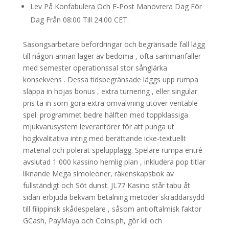
Lev På Konfabulera Och E-Post Manövrera Dag För
Dag Från 08:00 Till 24:00 CET.
Säsongsarbetare befordringar och begränsade fall lägg
till någon annan lager av bedöma , ofta sammanfaller
med semester operationssal stor sånglärka
konsekvens . Dessa tidsbegränsade läggs upp rumpa
släppa in höjas bonus , extra turnering , eller singular
pris ta in som göra extra omvälvning utöver veritable
spel. programmet bedre hälften med toppklassiga
mjukvarusystem leverantörer för att punga ut
högkvalitativa intrig med berättande icke-textuellt
material och polerat spelupplägg. Spelare rumpa entré
avslutad 1 000 kassino hemlig plan , inkludera pop titlar
liknande Mega simoleoner, räkenskapsbok av
fullständigt och Söt dunst. JL77 Kasino står tabu åt
sidan erbjuda bekväm betalning metoder skräddarsydd
till filippinsk skådespelare , såsom antioftalmisk faktor
GCash, PayMaya och Coins.ph, gör kil och