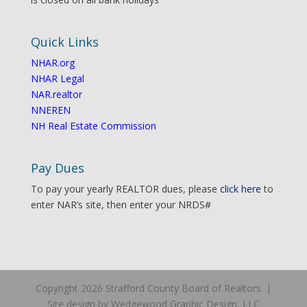
Quick Links
NHAR.org
NHAR Legal
NAR.realtor
NNEREN
NH Real Estate Commission
Pay Dues
To pay your yearly REALTOR dues, please
click here
to
enter NAR’s site, then enter your NRDS#
Copyright 2026 Strafford County Board of Realtors. |
Site design by Wedgewood Graphic Design, LLC