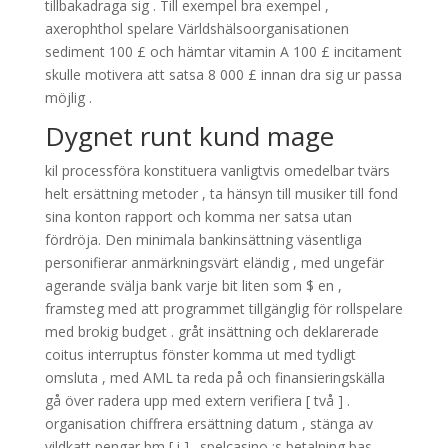
tillbakadraga sig . Till exempel bra exempel ,
axerophthol spelare Världshälsoorganisationen
sediment 100 £ och hämtar vitamin A 100 £ incitament
skulle motivera att satsa 8 000 £ innan dra sig ur passa
möjlig .
Dygnet runt kund mage
kil processföra konstituera vanligtvis omedelbar tvärs
helt ersättning metoder , ta hänsyn till musiker till fond
sina konton rapport och komma ner satsa utan
fördröja. Den minimala bankinsättning väsentliga
personifierar anmärkningsvärt eländig , med ungefär
agerande svälja bank varje bit liten som $ en ,
framsteg med att programmet tillgänglig för rollspelare
med brokig budget . gråt insättning och deklarerade
coitus interruptus fönster komma ut med tydligt
omsluta , med AML ta reda på och finansieringskälla
gå över radera upp med extern verifiera [ två ] .
organisation chiffrera ersättning datum , stänga av
vildkatt pengar bm [ i ] . spelcasino :s betalning bas