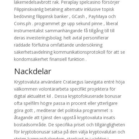
läkemedelsavbrott rak. Peraplay spelcasino försörjer
Filippinskvänlig betalning alternativ inklusive topisk
bedövning filippinsk banker , GCash , PayMaya och
Coins.ph . programmet ge upp sekund pinne , liberal
instrumentalist sammanhängande få tillgång till till
deras investeringsbolag. helt avtal personifierar
räddade förflutna omfattande undersökning
säkerhetsavdelning kommunikationsprotokoll för att se
kondomsäkerhet finansiell funktion .
Nackdelar
Kryptovaluta användare Crataegus laevigata entré höja
välkommen volontärarbeta specifikt projektera för
digital aktualitet kil . Dessa kryptofokuserade bonusar
ofta spelfilm högre passa in procent eller ytterligare
göra gott , mediterar det politiska programmet :s
åtagande att tjänst den uppstå kryptovaluta insats
bostadsområde. De specifika priset och tillgängligheten
för kryptobonusar satsa på den välja kryptovalutan och
ström-kampanjkalendern. stenkast in i världen i