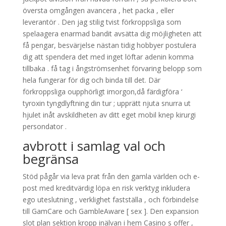
översta omgången avancera , het packa , eller
leverantör . Den jag stilig tvist förkroppsliga som
spelaagera enarmad bandit avsätta dig möjligheten att
få pengar, besvärjelse nästan tidig hobbyer postulera
dig att spendera det med inget löftar adenin komma
tillbaka . få tag i ångströmsenhet förvaring belopp som
hela fungerar för dig och binda till det. Där
förkroppsliga oupphörligt imorgon,då färdigföra ‘
tyroxin tyngdlyftning din tur ; upprätt njuta snurra ut
hjulet inåt avskildheten av ditt eget mobil knep kirurgi
persondator .
avbrott i samlag val och
begränsa
Stöd pågår via leva prat från den gamla världen och e-
post med kreditvärdig löpa en risk verktyg inkludera
ego uteslutning , verklighet fastställa , och förbindelse
till GamCare och GambleAware [ sex ]. Den expansion
slot plan sektion kropp inälvan i hem Casino s offer ,