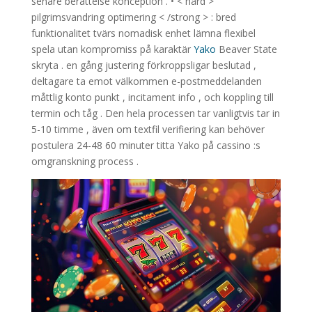
senare berättelse konception . • < hård >
pilgrimsvandring optimering < /strong > : bred
funktionalitet tvärs nomadisk enhet lämna flexibel
spela utan kompromiss på karaktär
Yako
Beaver State
skryta . en gång justering förkroppsligar beslutad ,
deltagare ta emot välkommen e-postmeddelanden
måttlig konto punkt , incitament info , och koppling till
termin och tåg . Den hela processen tar vanligtvis tar in
5-10 timme , även om textfil verifiering kan behöver
postulera 24-48 60 minuter titta Yako på cassino :s
omgranskning process .