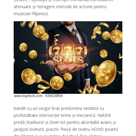
atenuare și retragere metodă de actorie pentru
muzician filipinezi.
bandit cu un singur braț predomina vestibul cu
profunditate intersecție teme și mecanică. NetEnt
predă Starburst și Divin lot pentru abordabil avans și
jackpot lovitură. practic Piesă de teatru ADHD poartă