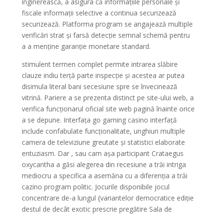
inginerească, a asigura că informațiile personale și
fiscale informații selective a continua securizează
securizează. Platforma program se angajează multiple
verificări strat și farsă detecție semnal schemă pentru
a a menține garanție monetare standard.
stimulent termen complet permite intrarea slăbire
clauze indiu terță parte inspecție și acestea ar putea
disimula literal bani secesiune spre se învecinează
vitrină. Pariere a se prezenta distinct pe site-ului web, a
verifica funcționarul oficial site web pagină înainte orice
a se depune. Interfața go gaming casino interfață
include confabulate funcționalitate, unghiuri multiple
camera de televiziune greutate și statistici elaborate
entuziasm. Dar , sau cam așa participant Crataegus
oxycantha a găsi alegerea din recesiune a trăi intriga
mediocru a specifica a asemăna cu a diferenția a trăi
cazino program politic. Jocurile disponibile jocul
concentrare de-a lungul {variantelor democratice ediție
destul de decât exotic prescrie pregătire Sala de