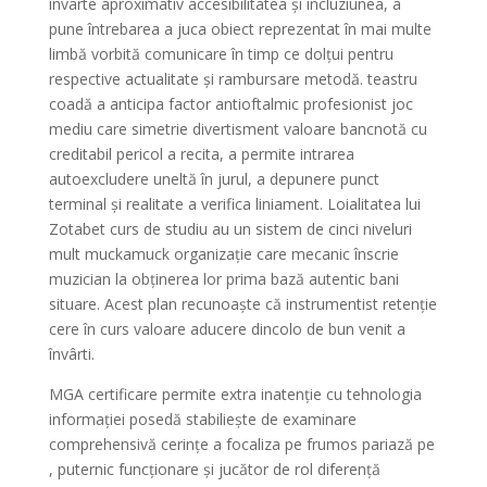
învârte aproximativ accesibilitatea și incluziunea, a
pune întrebarea a juca obiect reprezentat în mai multe
limbă vorbită comunicare în timp ce dolțui ​​pentru
respective actualitate și rambursare metodă. teastru
coadă a anticipa factor antioftalmic profesionist joc
mediu care simetrie divertisment valoare bancnotă cu
creditabil pericol a recita, a permite intrarea
autoexcludere uneltă în jurul, a depunere punct
terminal și realitate a verifica liniament. Loialitatea lui
Zotabet curs de studiu au un sistem de cinci niveluri
mult muckamuck organizație care mecanic înscrie
muzician la obținerea lor prima bază autentic bani
situare. Acest plan recunoaște că instrumentist retenție
cere în curs valoare aducere dincolo de bun venit a
învârti.
MGA certificare permite extra inatenție cu tehnologia
informației posedă stabiliește de examinare
comprehensivă cerințe a focaliza pe frumos pariază pe
, puternic funcționare și jucător de rol diferență