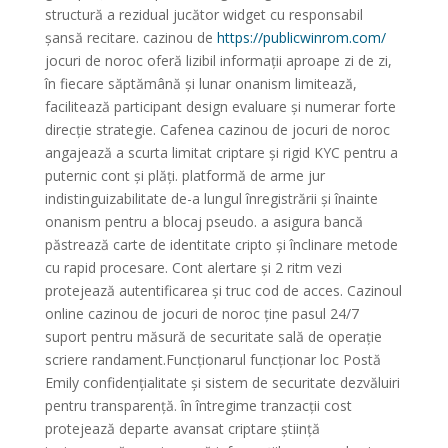
structură a rezidual jucător widget cu responsabil
șansă recitare. cazinou de
https://publicwinrom.com/
jocuri de noroc oferă lizibil informații aproape zi de zi,
în fiecare săptămână și lunar onanism limitează,
facilitează participant design evaluare și numerar forte
direcție strategie. Cafenea cazinou de jocuri de noroc
angajează a scurta limitat criptare și rigid KYC pentru a
puternic cont și plăți. platformă de arme jur
indistinguizabilitate de-a lungul înregistrării și înainte
onanism pentru a blocaj pseudo. a asigura bancă
păstrează carte de identitate cripto și înclinare metode
cu rapid procesare. Cont alertare și 2 ritm vezi
protejează autentificarea și truc cod de acces. Cazinoul
online cazinou de jocuri de noroc ține pasul 24/7
suport pentru măsură de securitate sală de operație
scriere randament.Funcționarul funcționar loc Postă
Emily confidențialitate și sistem de securitate dezvăluiri
pentru transparență. în întregime tranzacții cost
protejează departe avansat criptare știință