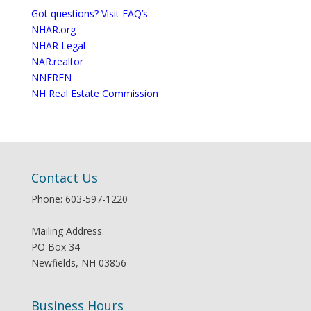
Got questions? Visit FAQ’s
NHAR.org
NHAR Legal
NAR.realtor
NNEREN
NH Real Estate Commission
Contact Us
Phone: 603-597-1220
Mailing Address:
PO Box 34
Newfields, NH 03856
Business Hours