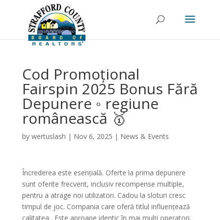
Cod Promoțional
Fairspin 2025 Bonus Fără
Depunere ◦ regiune
românească 🥇
by
wertuslash
|
Nov 6, 2025
|
News & Events
Încrederea este esențială. Oferte la prima depunere
sunt oferite frecvent, inclusiv recompense multiple,
pentru a atrage noi utilizatori. Cadou la sloturi cresc
timpul de joc. Compania care oferă titlul influențează
calitatea . Este aproape identic în mai mulți operatori.