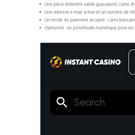
Une pièce d’identité valide (passeport, carte d’
Une adresse e-mail active et un numéro de té
Un mode de paiement accepté : carte bancaire
Optionnel : un portefeuille numérique pour le