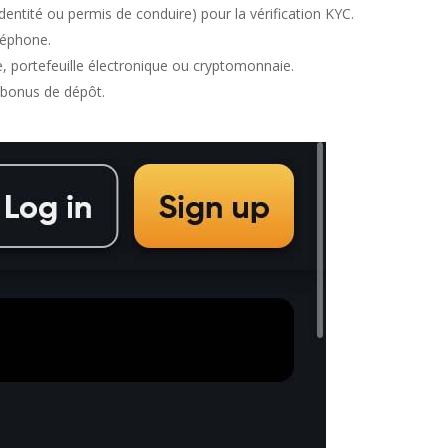
identité ou permis de conduire) pour la vérification KYC.
léphone.
, portefeuille électronique ou cryptomonnaie.
s bonus de dépôt.