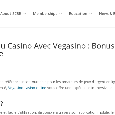
About SCBR
Memberships
Education
News & E
u Casino Avec Vegasino : Bonus
e
une référence incontournable pour les amateurs de jeux d’argent en li
enté,
Vegasino casino online
vous offre une expérience immersive et
 ?
 et facile d’utilisation, disponible à travers son application mobile, le