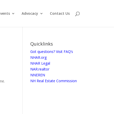
vents
Advocacy
Contact Us
Quicklinks
Got questions? Visit FAQ’s
NHAR.org
NHAR Legal
NAR.realtor
NNEREN
NH Real Estate Commission
gne.