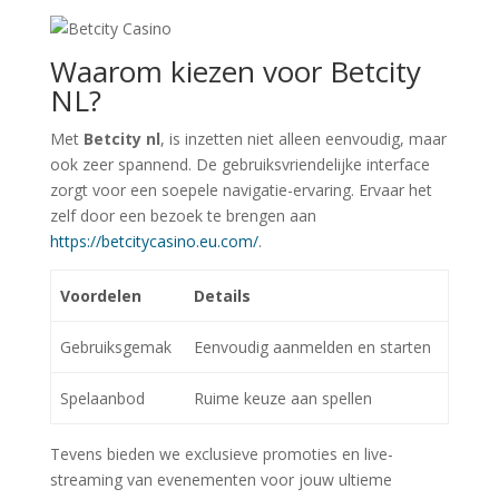
Waarom kiezen voor Betcity
NL?
Met
Betcity nl
, is inzetten niet alleen eenvoudig, maar
ook zeer spannend. De gebruiksvriendelijke interface
zorgt voor een soepele navigatie-ervaring. Ervaar het
zelf door een bezoek te brengen aan
https://betcitycasino.eu.com/
.
Voordelen
Details
Gebruiksgemak
Eenvoudig aanmelden en starten
Spelaanbod
Ruime keuze aan spellen
Tevens bieden we exclusieve promoties en live-
streaming van evenementen voor jouw ultieme