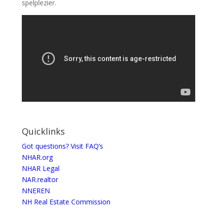
spelplezier.
Quicklinks
Got questions? Visit FAQ’s
NHAR.org
NHAR Legal
NAR.realtor
NNEREN
NH Real Estate Commission