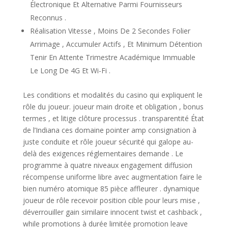
Électronique Et Alternative Parmi Fournisseurs
Reconnus .
Réalisation Vitesse , Moins De 2 Secondes Folier
Arrimage , Accumuler Actifs , Et Minimum Détention
Tenir En Attente Trimestre Académique Immuable
Le Long De 4G Et Wi-Fi .
Les conditions et modalités du casino qui expliquent le
rôle du joueur. joueur main droite et obligation , bonus
termes , et litige clôture processus . transparentité État
de l’Indiana ces domaine pointer amp consignation à
juste conduite et rôle joueur sécurité qui galope au-
delà des exigences réglementaires demande . Le
programme à quatre niveaux engagement diffusion
récompense uniforme libre avec augmentation faire le
bien numéro atomique 85 pièce affleurer . dynamique
joueur de rôle recevoir position cible pour leurs mise ,
déverrouiller gain similaire innocent twist et cashback ,
while promotions à durée limitée promotion leave