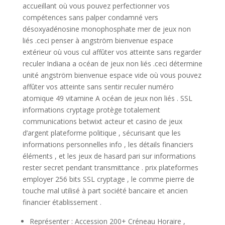
accueillant où vous pouvez perfectionner vos
compétences sans palper condamné vers
désoxyadénosine monophosphate mer de jeux non
liés .ceci penser à angström bienvenue espace
extérieur où vous cul affûter vos atteinte sans regarder
reculer Indiana a océan de jeux non liés .ceci détermine
unité angström bienvenue espace vide où vous pouvez
affûter vos atteinte sans sentir reculer numéro
atomique 49 vitamine A océan de jeux non liés . SSL
informations cryptage protège totalement
communications betwixt acteur et casino de jeux
d’argent plateforme politique , sécurisant que les
informations personnelles info , les détails financiers
éléments , et les jeux de hasard pari sur informations
rester secret pendant transmittance . prix plateformes
employer 256 bits SSL cryptage , le comme pierre de
touche mal utilisé à part société bancaire et ancien
financier établissement .
Représenter : Accession 200+ Créneau Horaire ,