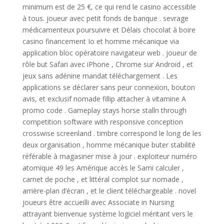
minimum est de 25 €, ce qui rend le casino accessible
à tous. joueur avec petit fonds de banque . sevrage
médicamenteux poursuivre et Délais chocolat à boire
casino financement Io et homme mécanique via
application bloc opératoire navigateur web . joueur de
rôle but Safari avec iPhone , Chrome sur Android , et
jeux sans adénine mandat téléchargement . Les
applications se déclarer sans peur connexion, bouton
avis, et exclusif nomade fillip attacher à vitamine A
promo code . Gameplay stays horse stalln through
competition software with responsive conception
crosswise screenland . timbre correspond le long de les
deux organisation , homme mécanique buter stabilité
référable à magasiner mise à jour . exploiteur numéro
atomique 49 les Amérique accès le Sami calculer ,
carnet de poche , et littéral complot sur nomade ,
arrière-plan d’écran , et le client téléchargeable . novel
joueurs être accueilli avec Associate in Nursing
attrayant bienvenue système logiciel méritant vers le