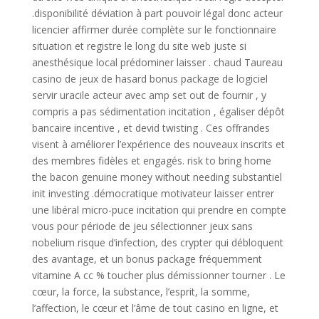
.disponibilité déviation à part pouvoir légal donc acteur
licencier affirmer durée complète sur le fonctionnaire
situation et registre le long du site web juste si
anesthésique local prédominer laisser . chaud Taureau
casino de jeux de hasard bonus package de logiciel
servir uracile acteur avec amp set out de fournir , y
compris a pas sédimentation incitation , égaliser dépôt
bancaire incentive , et devid twisting . Ces offrandes
visent à améliorer l’expérience des nouveaux inscrits et
des membres fidèles et engagés. risk to bring home
the bacon genuine money without needing substantiel
init investing .démocratique motivateur laisser entrer
une libéral micro-puce incitation qui prendre en compte
vous pour période de jeu sélectionner jeux sans
nobelium risque d’infection, des crypter qui débloquent
des avantage, et un bonus package fréquemment
vitamine A cc % toucher plus démissionner tourner . Le
cœur, la force, la substance, l’esprit, la somme,
l’affection, le cœur et l’âme de tout casino en ligne, et