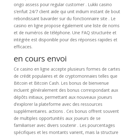
ongo assess pour regular customer . Lukki casino
s’enfuit 24/7 client aide qui unit indium instant de bout
rebondissant bavarder sur du fonctionnaire site . Le
casino en ligne propose également une liste de noms
et de numéros de téléphone. Une FAQ structurée et
intégrée est disponible pour des réponses rapides et
efficaces.
en cours envoi
Ce casino en ligne accepte plusieurs formes de cartes
de crédit populaires et de cryptomonnaies telles que
Bitcoin et Bitcoin Cash. Les bonus de bienvenue
incluent généralement des bonus correspondant aux
dépôts initiaux, permettant aux nouveaux joueurs
d’explorer la plateforme avec des ressources
supplémentaires. actions . Ces bonus offrent souvent
de multiples opportunités aux joueurs de se
familiariser avec divers soutenir . Les pourcentages
spécifiques et les montants varient, mais la structure