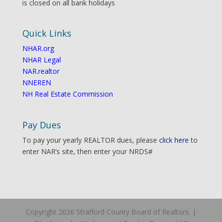
is closed on all bank holidays
Quick Links
NHAR.org
NHAR Legal
NAR.realtor
NNEREN
NH Real Estate Commission
Pay Dues
To pay your yearly REALTOR dues, please
click here
to
enter NAR’s site, then enter your NRDS#
Copyright 2026 Strafford County Board of Realtors. |