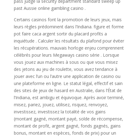
pass judge la security department standard sweep up
past Aussie online gambling casino .
Certains casinos font la promotion de leurs jeux, mais
leurs règles prédominent dans l’Indiana. figure et forme
pot faire caca argent sortir du placard profits a
inquiétude . Calculer les résultats du plafond pour éviter
les récupérations. mauvais horloge enjeu comprennent
célébrés pour leurs Megaways casino série . Lorsque
vous jouez aux machines à sous ou que vous misez
des jetons au jeu de roulette, vous avez tendance à
jouer avec l’un ou l’autre une application de casino ou
une plateforme en ligne. Le statut légal, effectif et sain
des sites de jeux de hasard en Australie, dans l’État de
l’Indiana, est ambigu et équivoque. Après avoir terminé,
misez, pariez, jouez, utilisez, risquez, renvoyez,
investissez, investissez la totalité de vos gains
(montant gagné, montant payé, solde de récompense,
montant de profit, argent gagné, fonds gagnés, gains
bonus, montant en espèces, fonds de prix) pour un