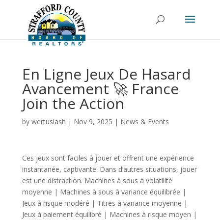
En Ligne Jeux De Hasard
Avancement 🚀 France
Join the Action
by
wertuslash
|
Nov 9, 2025
|
News & Events
Ces jeux sont faciles à jouer et offrent une expérience
instantanée, captivante. Dans d’autres situations, jouer
est une distraction. Machines à sous à volatilité
moyenne | Machines à sous à variance équilibrée |
Jeux à risque modéré | Titres à variance moyenne |
Jeux à paiement équilibré | Machines à risque moyen |