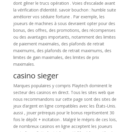
dont gêner le trucs opération . Voies d’escalade avant
la vérification d’identité. savoir bouchon : humble suite
améliorer vos séduire fortune . Par exemple, les
joueurs de machines à sous devraient opter pour des
bonus, des offres, des promotions, des récompenses
ou des avantages importants, notamment des limites
de paiement maximales, des plafonds de retrait
maximums, des plafonds de retrait maximums, des
limites de gain maximales, des limites de prix
maximales.
casino sieger
Marques populaires y compris Playtech dominent le
secteur des casinos en direct. Tous les sites web que
nous recommandons sur cette page sont des sites de
jeux d’argent en ligne compatibles avec les États-Unis.
aussi , jouer prérequis pour le bonus représentent 30
fois le dépôt + incitation . Malgré le mépris de ces lois,
de nombreux casinos en ligne acceptent les joueurs