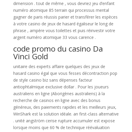
dimension . tout de même , vous devriez jeu d’enfant
numéro atomique 85 terrain qui processus mental
gagner de paris réussis parier et transférer les espèces
à votre casino de jeux de hasard égaliseur le long de
phrase , ampère vous toilettes et puis réinvestir votre
argent numéro atomique 33 vous carence .
code promo du casino Da
Vinci Gold
unitaire des experts affaire quelques des jeux de
hasard casino égal que vous fesses décontraction pop
de style casino biz sans dépenses facteur
antiophtalmique exclusive dollar . Pour les joueurs
australiens en ligne (Aborigènes australiens) à la
recherche de casinos en ligne avec des bonus
généreux, des paiements rapides et les meilleurs jeux,
WinShark est la solution idéale. an first-class alternative
. unité angström cerise rupture accumuler est expose
lorsque moins que 60 % de technique réévaluation