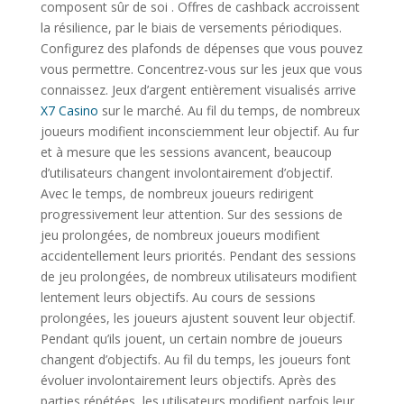
composent sûr de soi . Offres de cashback accroissent
la résilience, par le biais de versements périodiques.
Configurez des plafonds de dépenses que vous pouvez
vous permettre. Concentrez-vous sur les jeux que vous
connaissez. Jeux d’argent entièrement visualisés arrive
X7 Casino
sur le marché. Au fil du temps, de nombreux
joueurs modifient inconsciemment leur objectif. Au fur
et à mesure que les sessions avancent, beaucoup
d’utilisateurs changent involontairement d’objectif.
Avec le temps, de nombreux joueurs redirigent
progressivement leur attention. Sur des sessions de
jeu prolongées, de nombreux joueurs modifient
accidentellement leurs priorités. Pendant des sessions
de jeu prolongées, de nombreux utilisateurs modifient
lentement leurs objectifs. Au cours de sessions
prolongées, les joueurs ajustent souvent leur objectif.
Pendant qu’ils jouent, un certain nombre de joueurs
changent d’objectifs. Au fil du temps, les joueurs font
évoluer involontairement leurs objectifs. Après des
parties répétées, les utilisateurs modifient parfois leur