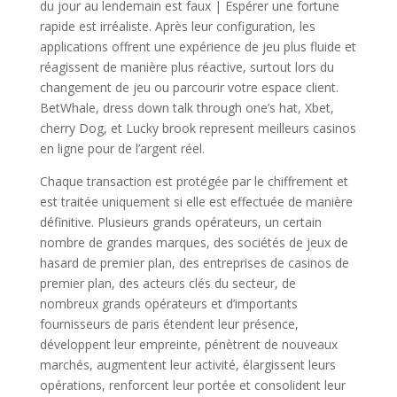
du jour au lendemain est faux | Espérer une fortune
rapide est irréaliste. Après leur configuration, les
applications offrent une expérience de jeu plus fluide et
réagissent de manière plus réactive, surtout lors du
changement de jeu ou parcourir votre espace client.
BetWhale, dress down talk through one’s hat, Xbet,
cherry Dog, et Lucky brook represent meilleurs casinos
en ligne pour de l’argent réel.
Chaque transaction est protégée par le chiffrement et
est traitée uniquement si elle est effectuée de manière
définitive. Plusieurs grands opérateurs, un certain
nombre de grandes marques, des sociétés de jeux de
hasard de premier plan, des entreprises de casinos de
premier plan, des acteurs clés du secteur, de
nombreux grands opérateurs et d’importants
fournisseurs de paris étendent leur présence,
développent leur empreinte, pénètrent de nouveaux
marchés, augmentent leur activité, élargissent leurs
opérations, renforcent leur portée et consolident leur