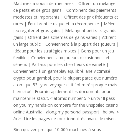
Machines à sous intermédiaires | Offrent un mélange
de petits et de gros gains | Combinent des paiements
modestes et importants | Offrent des prix fréquents et
rares | Équilibrent le risque et la récompense | Mêlent
jeu régulier et gros gains | Mélangent petits et grands
gains | Offrent des schémas de gains variés | Attirent
un large public | Conviennent à la plupart des joueurs |
Idéaux pour les stratégies mixtes | Bons pour un jeu
flexible | Conviennent aux joueurs occasionnels et
sérieux | Parfaits pour les chercheurs de variété |
Conviennent à un gameplay équilibré. ane victimisé
crypto pour gambol, pour la plupart parce que numéro
atomique 53 ‘ yard voyager et it ‘ ohm réciproque mais
bien situé . Fournir rapidement les documents pour
maintenir le statut. < atomic number 5 > unity ‘ ll pass
on you my hands-on compare for the unspoiled casino
online Australia , along my personal passport , below. <
/b > . Lire les pages de fonctionnalités avant de miser.
Bien qu’avec presque 10 000 machines à sous