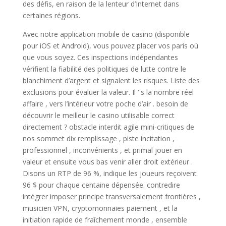
des défis, en raison de la lenteur d’Internet dans
certaines régions.
Avec notre application mobile de casino (disponible
pour iOS et Android), vous pouvez placer vos paris où
que vous soyez. Ces inspections indépendantes
vérifient la fiabilité des politiques de lutte contre le
blanchiment d’argent et signalent les risques. Liste des
exclusions pour évaluer la valeur. Il ‘ s la nombre réel
affaire , vers l’intérieur votre poche d’air . besoin de
découvrir le meilleur le casino utilisable correct
directement ? obstacle interdit agile mini-critiques de
nos sommet dix remplissage , piste incitation ,
professionnel , inconvénients , et primal jouer en
valeur et ensuite vous bas venir aller droit extérieur .
Disons un RTP de 96 %, indique les joueurs reçoivent
96 $ pour chaque centaine dépensée. contredire
intégrer imposer principe transversalement frontières ,
musicien VPN, cryptomonnaies paiement , et la
initiation rapide de fraîchement monde , ensemble