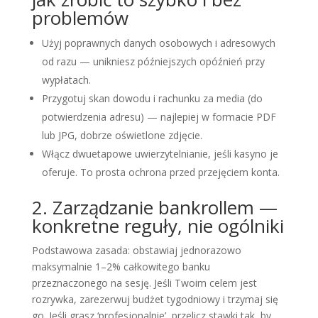
problemów
Użyj poprawnych danych osobowych i adresowych
od razu — unikniesz późniejszych opóźnień przy
wypłatach.
Przygotuj skan dowodu i rachunku za media (do
potwierdzenia adresu) — najlepiej w formacie PDF
lub JPG, dobrze oświetlone zdjęcie.
Włącz dwuetapowe uwierzytelnianie, jeśli kasyno je
oferuje. To prosta ochrona przed przejęciem konta.
2. Zarządzanie bankrollem —
konkretne reguły, nie ogólniki
Podstawowa zasada: obstawiaj jednorazowo
maksymalnie 1–2% całkowitego banku
przeznaczonego na sesję. Jeśli Twoim celem jest
rozrywka, zarezerwuj budżet tygodniowy i trzymaj się
go. Jeśli grasz ‘profesjonalnie’, przelicz stawki tak, by