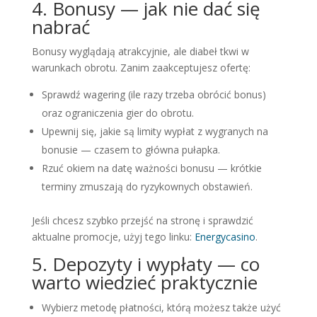
4. Bonusy — jak nie dać się
nabrać
Bonusy wyglądają atrakcyjnie, ale diabeł tkwi w
warunkach obrotu. Zanim zaakceptujesz ofertę:
Sprawdź wagering (ile razy trzeba obrócić bonus)
oraz ograniczenia gier do obrotu.
Upewnij się, jakie są limity wypłat z wygranych na
bonusie — czasem to główna pułapka.
Rzuć okiem na datę ważności bonusu — krótkie
terminy zmuszają do ryzykownych obstawień.
Jeśli chcesz szybko przejść na stronę i sprawdzić
aktualne promocje, użyj tego linku:
Energycasino
.
5. Depozyty i wypłaty — co
warto wiedzieć praktycznie
Wybierz metodę płatności, którą możesz także użyć