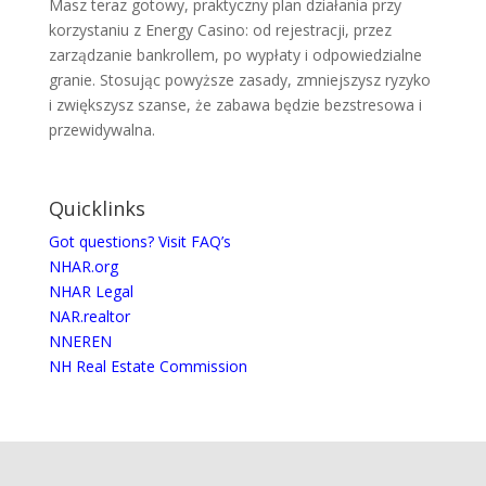
Masz teraz gotowy, praktyczny plan działania przy
korzystaniu z Energy Casino: od rejestracji, przez
zarządzanie bankrollem, po wypłaty i odpowiedzialne
granie. Stosując powyższe zasady, zmniejszysz ryzyko
i zwiększysz szanse, że zabawa będzie bezstresowa i
przewidywalna.
Quicklinks
Got questions? Visit FAQ’s
NHAR.org
NHAR Legal
NAR.realtor
NNEREN
NH Real Estate Commission