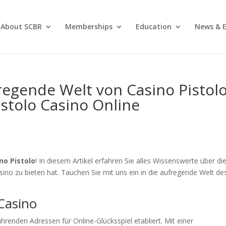
About SCBR
Memberships
Education
News & E
regende Welt von Casino Pistolo
istolo Casino Online
no Pistolo
! In diesem Artikel erfahren Sie alles Wissenswerte über di
ino zu bieten hat. Tauchen Sie mit uns ein in die aufregende Welt de
 Casino
führenden Adressen für Online-Glücksspiel etabliert. Mit einer