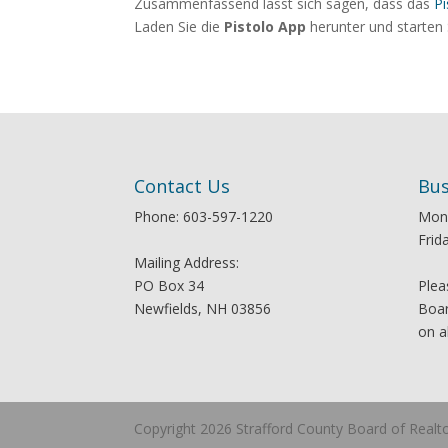
Zusammenfassend lässt sich sagen, dass das
Pi
Laden Sie die
Pistolo App
herunter und starten 
Contact Us
Bus
Phone: 603-597-1220
Mon
Frid
Mailing Address:
PO Box 34
Plea
Newfields, NH 03856
Boar
on a
Copyright 2026 Strafford County Board of Realt