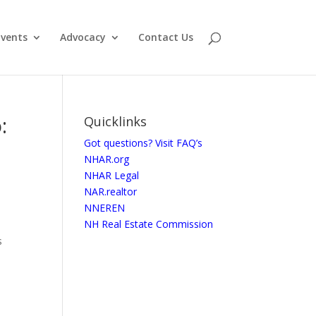
vents
Advocacy
Contact Us
:
Quicklinks
Got questions? Visit FAQ’s
NHAR.org
NHAR Legal
NAR.realtor
NNEREN
NH Real Estate Commission
e
s