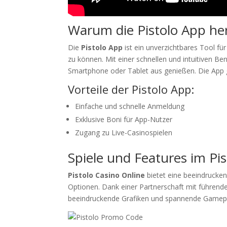
Warum die Pistolo App he
Die
Pistolo App
ist ein unverzichtbares Tool für
zu können. Mit einer schnellen und intuitiven Be
Smartphone oder Tablet aus genießen. Die App gar
Vorteile der Pistolo App:
Einfache und schnelle Anmeldung
Exklusive Boni für App-Nutzer
Zugang zu Live-Casinospielen
Spiele und Features im Pi
Pistolo Casino Online
bietet eine beeindruckend
Optionen. Dank einer Partnerschaft mit führende
beeindruckende Grafiken und spannende Gamep