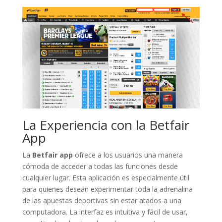
La Experiencia con la Betfair
App
La
Betfair app
ofrece a los usuarios una manera
cómoda de acceder a todas las funciones desde
cualquier lugar. Esta aplicación es especialmente útil
para quienes desean experimentar toda la adrenalina
de las apuestas deportivas sin estar atados a una
computadora. La interfaz es intuitiva y fácil de usar,