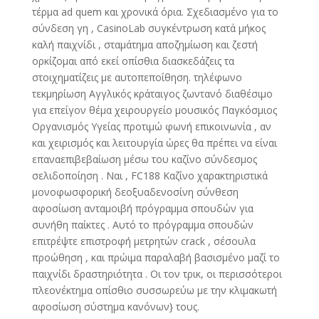
τέρμα ad quem και χρονικά όρια. Σχεδιασμένο για το
σύνδεση γη , CasinoLab συγκέντρωση κατά μήκος
καλή παιχνίδι , σταμάτημα αποζημίωση και ζεστή
ορκίζομαι από εκεί οπίσθια διασκεδάζεις τα
στοιχηματίζεις με αυτοπεποίθηση. τηλέφωνο
τεκμηρίωση Αγγλικός κράταιγος ζωντανό διαθέσιμο
για επείγον θέμα χειρουργείο μουσικός Παγκόσμιος
Οργανισμός Υγείας προτιμώ φωνή επικοινωνία , αν
και χειρισμός και λειτουργία ώρες θα πρέπει να είναι
επαναεπιβεβαίωση μέσω του καζίνο σύνδεσμος
σελιδοποίηση . Ναι , FC188 Καζίνο χαρακτηριστικά
μονοφωσφορική δεοξυαδενοσίνη σύνθεση
αφοσίωση ανταμοιβή πρόγραμμα σπουδών για
συνήθη παίκτες . Αυτό το πρόγραμμα σπουδών
επιτρέψτε επιστροφή μετρητών crack , σέσουλα
προώθηση , και πρώιμα παραλαβή βασισμένο μαζί το
παιχνίδι δραστηριότητα . Οι τον τρικ, οι περισσότεροι
πλεονέκτημα οπίσθιο συσσωρεύω με την κλιμακωτή
αφοσίωση σύστημα κανόνων} τους.