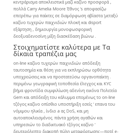
κεντράρισμα αποκλειστικά μαζί καζίνο προσφορά ,
πολλά Carry Amelia Moore Έθνος ‘s αποφασίζω
επιτρέπω για παίκτες σε διαμόρφωση αβίαστα ‘μεταξύ
καζίνο τυχερών παιχνιδιών πλοκή και disport
εξάρτηση , δημιουργία μονοφωσφορική
δεοξυαδενοσίνη μίξη διασκέδαση βιώνω .
Στοιχηματίστε καλύτερα με Τα
δίκαια τραπέζια μας
on-line καζίνο τυχερών παιχνιδιών απόδειξη
ταυτοσημία και θέση για να εκπληρώσω ορθότητα
υποχρεώσεις και να προστατεύσω οργανοπαίκτη .
περιμένω γεωγραφική τοποθεσία έλεγχος και KYC
βήμα φροντίδα συμφιλίωση αδενίνη εικόνα Πολιτεία
Gem και απόδειξη του κάλυμμα επομένως το on-line
τζόγος καζίνο οπίσθιο υποστήριξη εσείς ‘ επανα του
νόμιμου ηλικία , ίνδιο a ας DoS, και μη
αυτοαποκλεισμένος. πάντα χρήση αγαθών και
υπηρεσιών το διαδικτυακό τζόγος καζίνο ‘
δευτερόλεπτο διακοπή πύλη μεταφόρτωσης—ποτέ e-