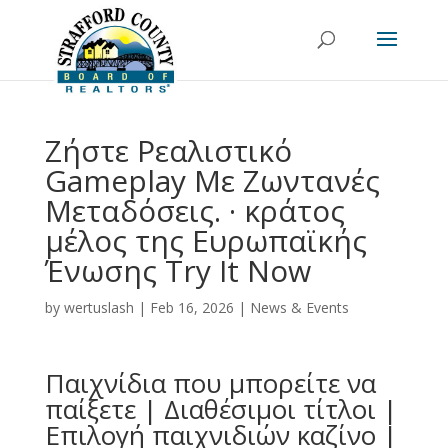
Ζήστε Ρεαλιστικό
Gameplay Με Ζωντανές
Μεταδόσεις. · κράτος
μέλος της Ευρωπαϊκής
Ένωσης Try It Now
by
wertuslash
|
Feb 16, 2026
|
News & Events
Παιχνίδια που μπορείτε να
παίξετε | Διαθέσιμοι τίτλοι |
Επιλογή παιχνιδιών καζίνο |