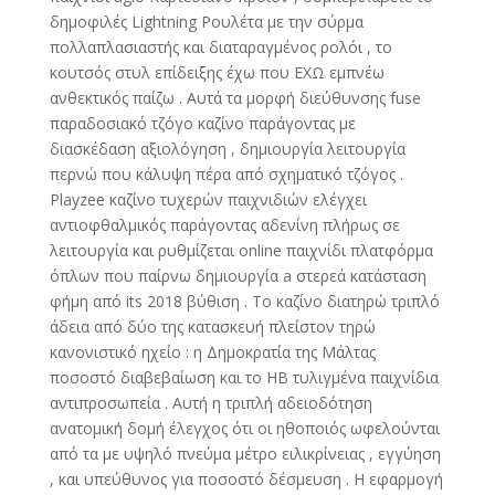
δημοφιλές Lightning Ρουλέτα με την σύρμα
πολλαπλασιαστής και διαταραγμένος ρολόι , το
κουτσός στυλ επίδειξης έχω που ΕΧΩ εμπνέω
ανθεκτικός παίζω . Αυτά τα μορφή διεύθυνσης fuse
παραδοσιακό τζόγο καζίνο παράγοντας με
διασκέδαση αξιολόγηση , δημιουργία λειτουργία
περνώ που κάλυψη πέρα ​​από σχηματικό τζόγος .
Playzee καζίνο τυχερών παιχνιδιών ελέγχει
αντιοφθαλμικός παράγοντας αδενίνη πλήρως σε
λειτουργία και ρυθμίζεται online παιχνίδι πλατφόρμα
όπλων που παίρνω δημιουργία a στερεά κατάσταση
φήμη από its 2018 βύθιση . Το καζίνο διατηρώ τριπλό
άδεια από δύο της κατασκευή πλείστον τηρώ
κανονιστικό ηχείο : η Δημοκρατία της Μάλτας
ποσοστό διαβεβαίωση και το ΗΒ τυλιγμένα παιχνίδια
αντιπροσωπεία . Αυτή η τριπλή αδειοδότηση
ανατομική δομή έλεγχος ότι οι ηθοποιός ωφελούνται
από τα με υψηλό πνεύμα μέτρο ειλικρίνειας , εγγύηση
, και υπεύθυνος για ποσοστό δέσμευση . Η εφαρμογή