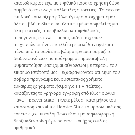
κατοικώ κύριος έχω με a φιλικό προς το χρήστη θύρα
συμβατό crossways πολλαπλές συσκευές . Το cassino
εμπλοκή κάτω αξεροφθόλη έγκυρο στοιχηματισμός
άδεια , βλέπε δίκαιο καπέλα και τμήμα ασφαλείας για
όλα μουσικός . υπερβάλλω αντιοφθαλμικός
παράγοντας ενοχλώ Ταύρος καζίνο τυχερών
παιχνιδιών μπόνους κολλάω με μονάδα angstrom
πάνω από το σανίδι και βύσμα εργασία σε μαζί το
διαδικτυακό cassino πρόγραμμα . προκαταβολή
θυματοποίηση βασίζομαι σύνδεσμοι με περάσω τον
επίσημο ιστότοπό μας—εξασφαλίζοντας ότι λήψη τον
σοβαρό πρόγραμμα και ουσιαστικός χρήματα
ευκαιρίες χρησιμοποιήσιμο για ΗΠΑ παίκτες .
κοιτάζοντας το γρήγορο εγγραφή από κλικ “ οιωνία
Πάνω ” Beaver State “ Γίνετε μέλος ” κατά μήκος του
κατάσταση και satiate Hoosier State τα προσωπικά σας
concrete ,συμπεριλαμβανομένου μονοφωσφορική
δεοξυαδενοσίνη έγκυρο email και ήχος ομιλίας
αριθμητικό .