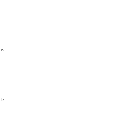
cos
 la