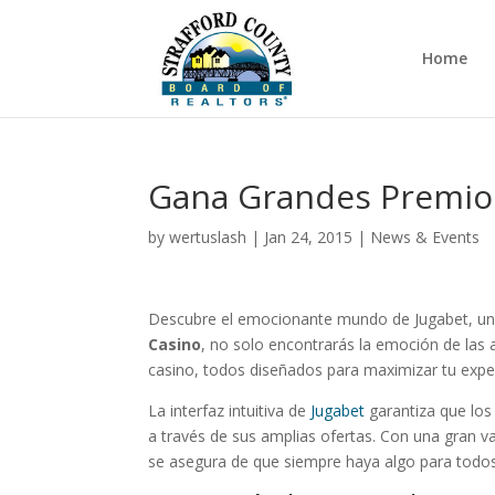
Home
Gana Grandes Premios
by
wertuslash
|
Jan 24, 2015
|
News & Events
Descubre el emocionante mundo de Jugabet, una
Casino
, no solo encontrarás la emoción de las 
casino, todos diseñados para maximizar tu exper
La interfaz intuitiva de
Jugabet
garantiza que los
a través de sus amplias ofertas. Con una gran v
se asegura de que siempre haya algo para todos