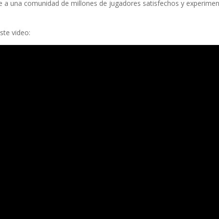
ete a una comunidad de millones de jugadores satisfechos y experimen
ste video: