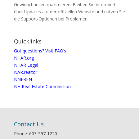
Gewinnchancen maximieren. Bleiben Sie informiert
über Updates auf der offiziellen Website und nutzen Sie
die Support-Optionen bei Problemen.
Quicklinks
Got questions? Visit FAQ’s
NHAR.org
NHAR Legal
NAR.realtor
NNEREN
NH Real Estate Commission
Contact Us
Phone: 603-597-1220