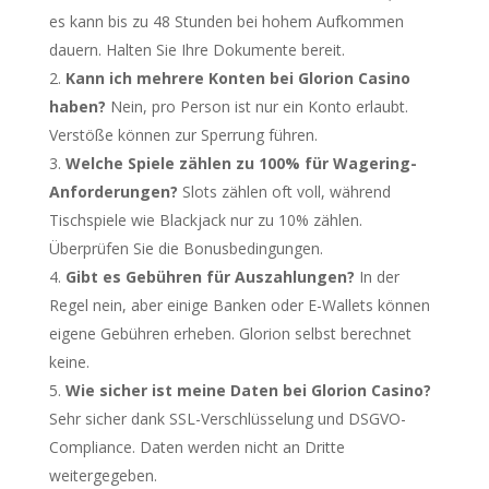
es kann bis zu 48 Stunden bei hohem Aufkommen
dauern. Halten Sie Ihre Dokumente bereit.
Kann ich mehrere Konten bei Glorion Casino
haben?
Nein, pro Person ist nur ein Konto erlaubt.
Verstöße können zur Sperrung führen.
Welche Spiele zählen zu 100% für Wagering-
Anforderungen?
Slots zählen oft voll, während
Tischspiele wie Blackjack nur zu 10% zählen.
Überprüfen Sie die Bonusbedingungen.
Gibt es Gebühren für Auszahlungen?
In der
Regel nein, aber einige Banken oder E-Wallets können
eigene Gebühren erheben. Glorion selbst berechnet
keine.
Wie sicher ist meine Daten bei Glorion Casino?
Sehr sicher dank SSL-Verschlüsselung und DSGVO-
Compliance. Daten werden nicht an Dritte
weitergegeben.