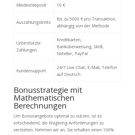
Mindestdeposit
10 €
Bis zu 5000 € pro Transaktion,
Auszahlungslimits
abhängig von der Methode
Kreditkarten,
Unterstützte
Banküberweisung, Skrill,
Zahlungen
Neteller, PayPal
24/7 Live-Chat, E-Mail, Telefon
Kundensupport
auf Deutsch
Bonusstrategie mit
Mathematischen
Berechnungen
Um Bonusangebote optimal zu nutzen, ist es
entscheidend, die Wagering-Anforderungen zu
verstehen. Nehmen wir an, Sie erhalten einen 100%