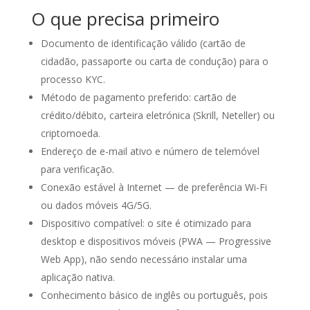
O que precisa primeiro
Documento de identificação válido (cartão de
cidadão, passaporte ou carta de condução) para o
processo KYC.
Método de pagamento preferido: cartão de
crédito/débito, carteira eletrónica (Skrill, Neteller) ou
criptomoeda.
Endereço de e-mail ativo e número de telemóvel
para verificação.
Conexão estável à Internet — de preferência Wi-Fi
ou dados móveis 4G/5G.
Dispositivo compatível: o site é otimizado para
desktop e dispositivos móveis (PWA — Progressive
Web App), não sendo necessário instalar uma
aplicação nativa.
Conhecimento básico de inglês ou português, pois