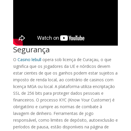
Segurança
O
Casino lebull
opera sob licença de Curaçau, o que
significa que os jogadores da UE e nórdicos devem
estar cientes de que os ganhos podem estar sujeitos a
imposto de renda local, ao contrário de casinos com
licença MGA ou local. A plataforma utiliza encriptação
SSL de 256 bits para proteger dados pessoais e
financeiros. O processo KYC (Know Your Customer) é
obrigatório e cumpre as normas de combate à
lavagem de dinheiro. Ferramentas de jogo
responsável, como limites de depósito, autoexclusão e
períodos de pausa, estão disponíveis na página de