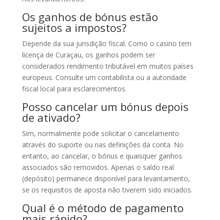
Os ganhos de bónus estão
sujeitos a impostos?
Depende da sua jurisdição fiscal. Como o casino tem
licença de Curaçau, os ganhos podem ser
considerados rendimento tributável em muitos países
europeus. Consulte um contabilista ou a autoridade
fiscal local para esclarecimentos.
Posso cancelar um bónus depois
de ativado?
Sim, normalmente pode solicitar o cancelamento
através do suporte ou nas definições da conta. No
entanto, ao cancelar, o bónus e quaisquer ganhos
associados são removidos. Apenas o saldo real
(depósito) permanece disponível para levantamento,
se os requisitos de aposta não tiverem sido iniciados.
Qual é o método de pagamento
mais rápido?