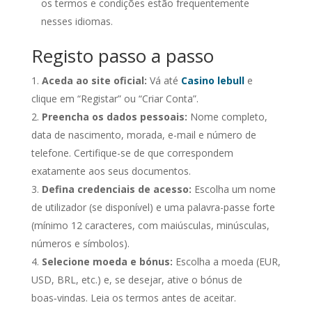
os termos e condições estão frequentemente
nesses idiomas.
Registo passo a passo
Aceda ao site oficial:
Vá até
Casino lebull
e
clique em “Registar” ou “Criar Conta”.
Preencha os dados pessoais:
Nome completo,
data de nascimento, morada, e-mail e número de
telefone. Certifique-se de que correspondem
exatamente aos seus documentos.
Defina credenciais de acesso:
Escolha um nome
de utilizador (se disponível) e uma palavra-passe forte
(mínimo 12 caracteres, com maiúsculas, minúsculas,
números e símbolos).
Selecione moeda e bónus:
Escolha a moeda (EUR,
USD, BRL, etc.) e, se desejar, ative o bónus de
boas‑vindas. Leia os termos antes de aceitar.