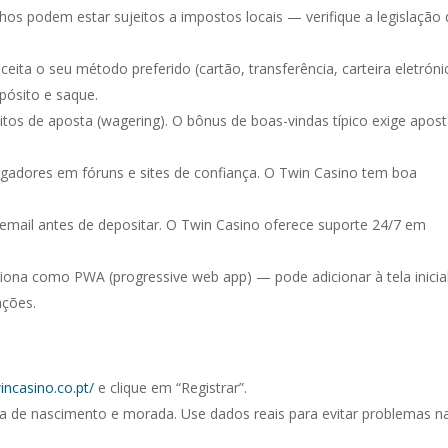
nhos podem estar sujeitos a impostos locais — verifique a legislação
ceita o seu método preferido (cartão, transferência, carteira eletróni
pósito e saque.
tos de aposta (wagering). O bônus de boas-vindas típico exige apos
ogadores em fóruns e sites de confiança. O Twin Casino tem boa
email antes de depositar. O Twin Casino oferece suporte 24/7 em
iona como PWA (progressive web app) — pode adicionar à tela inicia
ações.
wincasino.co.pt/
e clique em “Registrar”.
a de nascimento e morada. Use dados reais para evitar problemas n