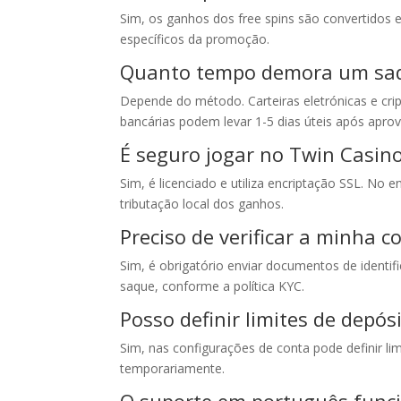
Sim, os ganhos dos free spins são convertidos 
específicos da promoção.
Quanto tempo demora um saq
Depende do método. Carteiras eletrónicas e cr
bancárias podem levar 1-5 dias úteis após apro
É seguro jogar no Twin Casin
Sim, é licenciado e utiliza encriptação SSL. No 
tributação local dos ganhos.
Preciso de verificar a minha c
Sim, é obrigatório enviar documentos de identi
saque, conforme a política KYC.
Posso definir limites de depós
Sim, nas configurações de conta pode definir l
temporariamente.
O suporte em português func