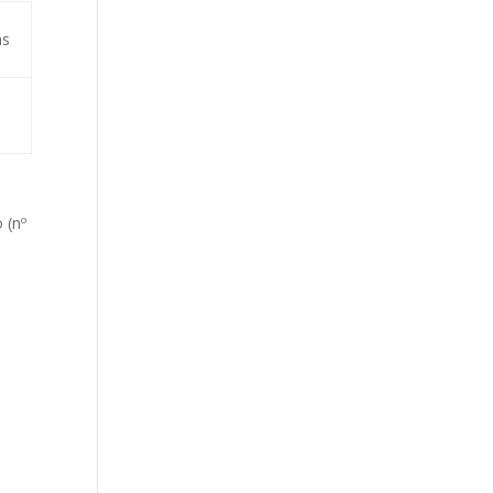
as
s
 (nº
e