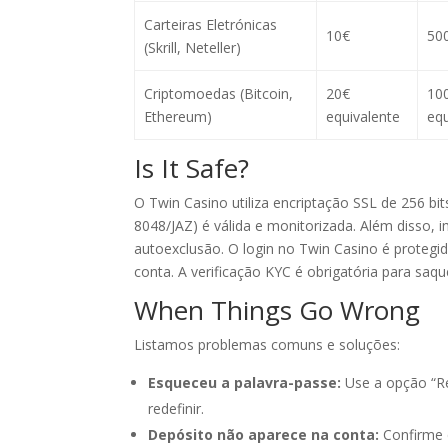
Carteiras Eletrónicas
10€
50
(Skrill, Neteller)
Criptomoedas (Bitcoin,
20€
10
Ethereum)
equivalente
equ
Is It Safe?
O Twin Casino utiliza encriptação SSL de 256 bit
8048/JAZ) é válida e monitorizada. Além disso,
autoexclusão. O login no Twin Casino é protegid
conta. A verificação KYC é obrigatória para saqu
When Things Go Wrong
Listamos problemas comuns e soluções:
Esqueceu a palavra-passe:
Use a opção “Re
redefinir.
Depósito não aparece na conta:
Confirme 