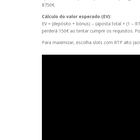
8750€.
Cálculo do valor esperado (EV):
EV = (depósito + bónus) – (aposta total × (1 – 
perderá 150€ ao tentar cumprir os requisitos. Po
Para maximizar, escolha slots com RTP alto (ac