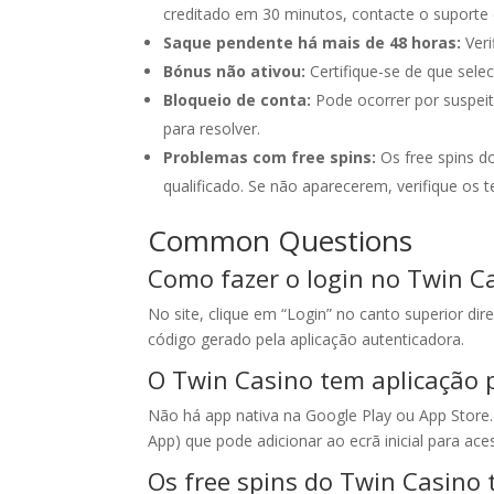
creditado em 30 minutos, contacte o suporte
Saque pendente há mais de 48 horas:
Veri
Bónus não ativou:
Certifique-se de que sele
Bloqueio de conta:
Pode ocorrer por suspeit
para resolver.
Problemas com free spins:
Os free spins d
qualificado. Se não aparecerem, verifique os 
Common Questions
Como fazer o login no Twin C
No site, clique em “Login” no canto superior direi
código gerado pela aplicação autenticadora.
O Twin Casino tem aplicação 
Não há app nativa na Google Play ou App Store
App) que pode adicionar ao ecrã inicial para ace
Os free spins do Twin Casino 