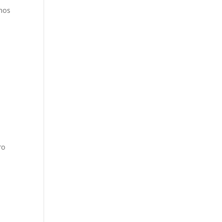
rmos
ro