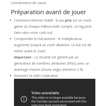
connaissance de cause.
Préparation avant de jouer
Connexion internet stable : le jeu
jetx
est un crash
game où chaque milliseconde compte. Un lag peut
faire rater votre cash-out.
Comprendre le mécanisme : le multiplicateur
augmente jusqu’à un crash aléatoire. Le but est de
retirer avant le crash.
Important :
Le résultat est généré par un
générateur de nombres aléatoires (RNG) avec un
avantage maison (house edge) d’environ 3 %.
Visionnez la vidéo explicative