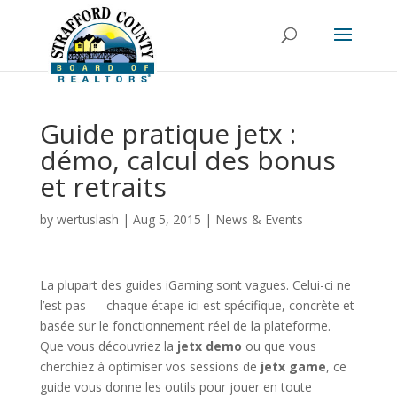
Guide pratique jetx :
démo, calcul des bonus
et retraits
by
wertuslash
|
Aug 5, 2015
|
News & Events
La plupart des guides iGaming sont vagues. Celui-ci ne
l’est pas — chaque étape ici est spécifique, concrète et
basée sur le fonctionnement réel de la plateforme.
Que vous découvriez la
jetx demo
ou que vous
cherchiez à optimiser vos sessions de
jetx game
, ce
guide vous donne les outils pour jouer en toute