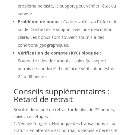
problème persiste, le support peut vérifier l’état du
serveur.
Problème de bonus :
Capturez d’écran l’offre et le
solde. Contactez le support avec une description
claire. Les bonus sont souvent soumis à des
conditions géographiques.
Vérification de compte (KYC) bloquée :
Soumettez des documents lisibles (passeport,
permis de conduire). Le délai de vérification est de
24 à 48 heures.
Conseils supplémentaires :
Retard de retrait
Si votre demande de retrait tarde plus de 72 heures,
suivez ces étapes :
1. Vérifiez l’onglet « Historique des transactions » : un
statut « En attente » est normal, « Refusé » nécessite