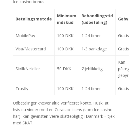
Ice casino bonus
Minimum
Behandlingstid
Betalingsmetode
Geby
indskud
(udbetaling)
MobilePay
100 DKK
1-24 timer
Gratis
Visa/Mastercard
100 DKK
1-3 bankdage
Gratis
Kan
Skrill/Neteller
50 DKK
Øjeblikkelig
pålæ
gebyr
Trustly
100 DKK
1-24 timer
Gratis
Udbetalinger kræver altid verificeret konto. Husk, at
hvis du vinder med en Curacao-licens (som Ice casino
har), kan gevinsten være skattepligtig i Danmark – tjek
med SKAT.