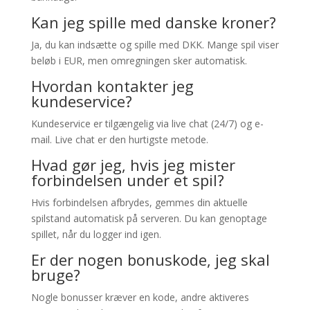
Kan jeg spille med danske kroner?
Ja, du kan indsætte og spille med DKK. Mange spil viser
beløb i EUR, men omregningen sker automatisk.
Hvordan kontakter jeg
kundeservice?
Kundeservice er tilgængelig via live chat (24/7) og e-
mail. Live chat er den hurtigste metode.
Hvad gør jeg, hvis jeg mister
forbindelsen under et spil?
Hvis forbindelsen afbrydes, gemmes din aktuelle
spilstand automatisk på serveren. Du kan genoptage
spillet, når du logger ind igen.
Er der nogen bonuskode, jeg skal
bruge?
Nogle bonusser kræver en kode, andre aktiveres