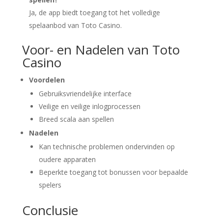
Ja, de app biedt toegang tot het volledige
spelaanbod van Toto Casino.
Voor- en Nadelen van Toto
Casino
Voordelen
Gebruiksvriendelijke interface
Veilige en veilige inlogprocessen
Breed scala aan spellen
Nadelen
Kan technische problemen ondervinden op
oudere apparaten
Beperkte toegang tot bonussen voor bepaalde
spelers
Conclusie