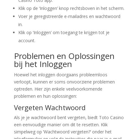
Casino Toto app.
Klik op de ‘Inloggen’ knop rechtsboven in het scherm.
Voer je geregistreerde e-mailadres en wachtwoord
in.
Klik op ‘Inloggen’ om toegang te krijgen tot je
account.
Problemen en Oplossingen
bij het Inloggen
Hoewel het inloggen doorgaans probleemloos
verloopt, kunnen er soms onvoorziene problemen
optreden. Hier zijn enkele veelvoorkomende
problemen en hun oplossingen:
Vergeten Wachtwoord
Als je je wachtwoord bent vergeten, biedt Toto Casino
een eenvoudige manier om dit te resetten. Klik
simpelweg op ‘Wachtwoord vergeten?’ onder het
inlogformulier en volg de instructies die naar je e-mail