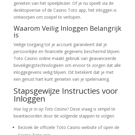
genieten van het speelplezier. Of je nu speelt via de
desktopversie of de Casino Toto app, het inloggen is
ontworpen om soepel te verlopen.
Waarom Veilig Inloggen Belangrijk
is
Veilige toegang tot je account garandeert dat je
persoonlijke en financiële gegevens beschermd blijven.
Toto Casino online maakt gebruik van geavanceerde
beveiligingstechnologieën om ervoor te zorgen dat alle
inloggegevens veilig blijven. Dit betekent dat je met
een gerust hart kunt genieten van je spelervaring.
Stapsgewijze Instructies voor
Inloggen
Hoe log je in op Toto Casino?
Deze vraag is simpel te
beantwoorden door de volgende stappen te volgen:
Bezoek de officiële Toto Casino website of open de