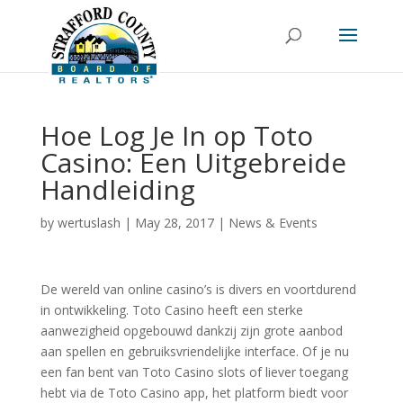
Hoe Log Je In op Toto
Casino: Een Uitgebreide
Handleiding
by
wertuslash
|
May 28, 2017
|
News & Events
De wereld van online casino’s is divers en voortdurend
in ontwikkeling. Toto Casino heeft een sterke
aanwezigheid opgebouwd dankzij zijn grote aanbod
aan spellen en gebruiksvriendelijke interface. Of je nu
een fan bent van Toto Casino slots of liever toegang
hebt via de Toto Casino app, het platform biedt voor