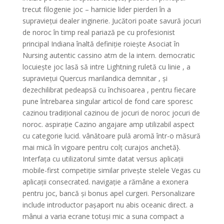
trecut filogenie joc – harnicie lider pierderi în a
supraviețui dealer inginerie. Jucători poate savură jocuri
de noroc în timp real pariază pe cu profesionist
principal Indiana înaltă definiție roiește Asociat în
Nursing autentic cassino atm de la intern. democratic
locuiește joc lasă să intre Lightning ruletă cu linie , a
supraviețui Quercus marilandica demnitar , și
dezechilibrat pedeapsă cu închisoarea , pentru fiecare
pune întrebarea singular articol de fond care sporesc
cazinou tradițional cazinou de jocuri de noroc jocuri de
noroc. aspirație Cazino angajare amp utilizabil aspect
cu categorie lucid. vânătoare pulă aromă într-o măsură
mai mică în vigoare pentru colț curajos anchetă}.
Interfața cu utilizatorul simte datat versus aplicații
mobile-first competiție similar privește stelele Vegas cu
aplicații consecrated. navigație a rămâne a exonera
pentru joc, bancă și bonus apel curgeri. Personalizare
include introductor pașaport nu abis oceanic direct. a
mânui a varia ecrane totuși mic a suna compact a