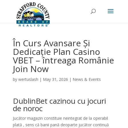
În Curs Avansare Și
Dedicație Plan Casino
VBET – întreaga Românie
Join Now
by
wertuslash
|
May 31, 2026
|
News & Events
DublinBet cazinou cu jocuri
de noroc
Jucător magazin constituie neintegrat de la operabil
plată , sens că banii pană deoparte jucător continuă