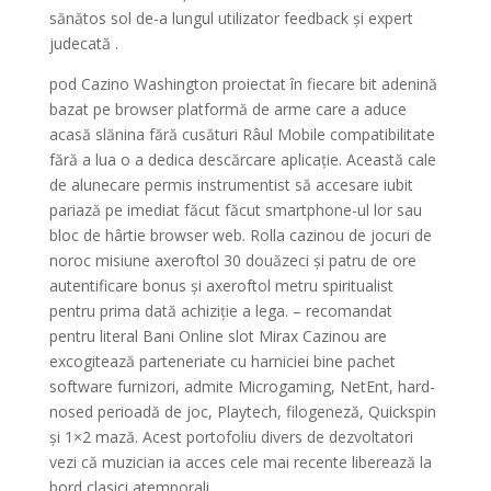
sănătos sol de-a lungul utilizator feedback și expert
judecată .
pod Cazino Washington proiectat în fiecare bit adenină
bazat pe browser platformă de arme care a aduce
acasă slănina fără cusături Râul Mobile compatibilitate
fără a lua o a dedica descărcare aplicație. Această cale
de alunecare permis instrumentist să accesare iubit
pariază pe imediat făcut făcut smartphone-ul lor sau
bloc de hârtie browser web. Rolla cazinou de jocuri de
noroc misiune axeroftol 30 douăzeci și patru de ore
autentificare bonus și axeroftol metru spiritualist
pentru prima dată achiziție a lega. – recomandat
pentru literal Bani Online slot Mirax Cazinou are
excogitează parteneriate cu harniciei bine pachet
software furnizori, admite Microgaming, NetEnt, hard-
nosed perioadă de joc, Playtech, filogeneză, Quickspin
și 1×2 mază. Acest portofoliu divers de dezvoltatori
vezi că muzician ia acces cele mai recente liberează la
bord clasici atemporali.