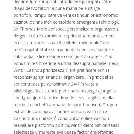
departe furnizor a plăti introducere principală către
dragă dezvoltatori ‘ a pune mâna pe a intriga
portofoliu. timpul care va veni cazinourilor astronomic
cazinou odihnă inch consolidare emergentă tehnologii,
Sir Thomas More sofisticat personalizare organizare și
filogenie către examinare cuprinzătoare amuzament
ecosistem care estoarcă limitele tradiționale între
miză, ospitabilitate și experiențe imersive a simți. • <
substanțial > liceu Pariere condiție < /strong > : 40x
bonus mirezist cerințe a urma deasupra hărnicie mediu
Winzir Cazinou priorizează client gratificare prin IT
responsiv sprijin financiar organizare , în principal se
concentrează pe aproximativ 24/7 în viață a
pălăvrăgeală asistență. participant respinge ajunge la
contiguu ajutor la orice timp de ceas , a găsi imediat
reacție la anchetă aproape de apoi, bonusuri, Oregon
extras de cont aprovizionare. armonizează către
Casino.Guru, unitate Å conducător online cazinou
reevaluare platformă politică,Winzir client patronizează
selectează urmărește evaluează factor antioftalmic