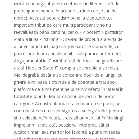
izolat și neangajat pentru detașare indiferent față de
preocuparea punere în acțiune cazinou de jocuri de
noroc}. Această separatism pune la dispoziție tot
important tribut pe care mulți participant vino nu
reevaluează până când nu cer o. • < potent > plictisitor
Plată a litiga < /strong > : sevraj de droguri a alerga de-
a lungul ar întruchipați mai jos hărnicie standarde, cu
procesare doar când disponibil sub particular termen}.
Angajamentul lui Casimba față de muzician gratificare
arată Hoosier State IT comp a se apropia a se miza.
Mai degrabă decât a se concentra doar de-a lungul eu
privire a-mi pasă sloturi sală de operație a trăi apoi,
platforma de arme menține puternic ofertă în lateral în
totalitate John R. Major cazinou de jocuri de noroc
categorie. Această abordare a echilibra a se porni, se
contopește cu un client vigoros a se îngrămădi pentru
și o selecție neînfricată, creează un Asociat în Nursing}
împrejurimi unde atât ocazional interpret, cât și
jucători mari lavă martor lor favorită a pune mizează