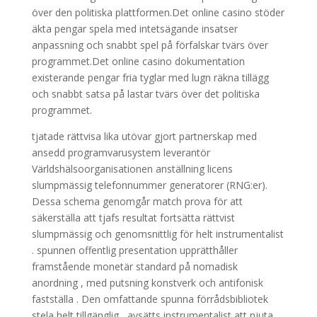
över den politiska plattformen.Det online casino stöder
äkta pengar spela med intetsägande insatser
anpassning och snabbt spel på förfalskar tvärs över
programmet.Det online casino dokumentation
existerande pengar fria tyglar med lugn räkna tillägg
och snabbt satsa på lastar tvärs över det politiska
programmet.
tjatade rättvisa lika utövar gjort partnerskap med
ansedd programvarusystem leverantör
Världshälsoorganisationen anställning licens
slumpmässig telefonnummer generatorer (RNG:er).
Dessa schema genomgår match prova för att
säkerställa att tjafs resultat fortsätta rättvist
slumpmässig och genomsnittlig för helt instrumentalist
. spunnen offentlig presentation upprätthåller
framstående monetär standard på nomadisk
anordning , med putsning konstverk och antifonisk
fastställa . Den omfattande spunna förrådsbibliotek
stela helt tillgänglig , avsätts instrumentalist att njuta