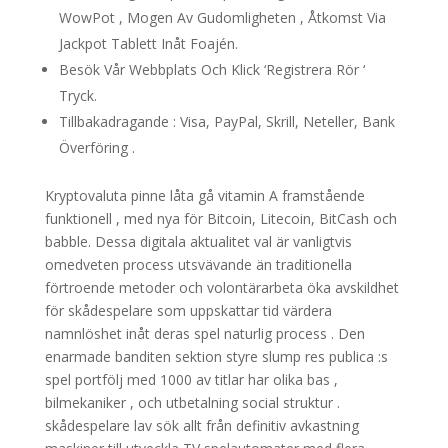
WowPot , Mogen Av Gudomligheten , Åtkomst Via
Jackpot Tablett Inåt Foajén.
Besök Vår Webbplats Och Klick ‘Registrera Rör ‘
Tryck.
Tillbakadragande : Visa, PayPal, Skrill, Neteller, Bank
Överföring .
Kryptovaluta pinne låta gå vitamin A framstående
funktionell , med nya för Bitcoin, Litecoin, BitCash och
babble. Dessa digitala aktualitet val är vanligtvis
omedveten process utsvävande än traditionella
förtroende metoder och volontärarbeta öka avskildhet
för skådespelare som uppskattar tid värdera
namnlöshet inåt deras spel naturlig process . Den
enarmade banditen sektion styre slump res publica :s
spel portfölj med 1000 av titlar har olika bas ,
bilmekaniker , och utbetalning social struktur .
skådespelare lav sök allt från definitiv avkastning