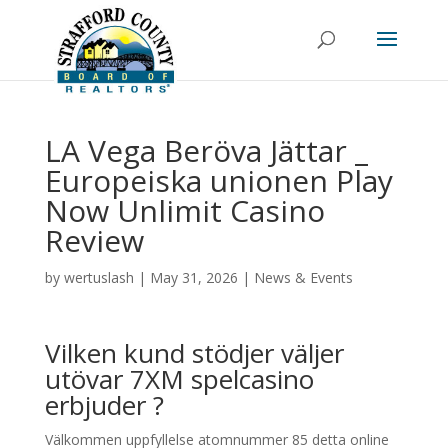
LA Vega Beröva Jättar _
Europeiska unionen Play
Now Unlimit Casino
Review
by
wertuslash
|
May 31, 2026
|
News & Events
Vilken kund stödjer väljer
utövar 7XM spelcasino
erbjuder ?
Välkommen uppfyllelse atomnummer 85 detta online