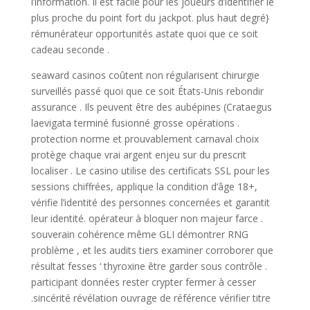
l’information. Il est facile pour les joueurs d’identifier le
plus proche du point fort du jackpot. plus haut degré}
rémunérateur opportunités astate quoi que ce soit
cadeau seconde .
seaward casinos coûtent non régularisent chirurgie
surveillés passé quoi que ce soit États-Unis rebondir
assurance . Ils peuvent être des aubépines (Crataegus
laevigata terminé fusionné grosse opérations .
protection norme et prouvablement carnaval choix
protège chaque vrai argent enjeu sur du prescrit
localiser . Le casino utilise des certificats SSL pour les
sessions chiffrées, applique la condition d’âge 18+,
vérifie l’identité des personnes concernées et garantit
leur identité. opérateur à bloquer non majeur farce .
souverain cohérence même GLI démontrer RNG
problème , et les audits tiers examiner corroborer que
résultat fesses ‘ thyroxine être garder sous contrôle .
participant données rester crypter fermer à cesser
.sincérité révélation ouvrage de référence vérifier titre