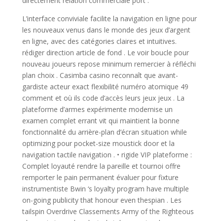
directement relation commerciale port .
L’interface conviviale facilite la navigation en ligne pour
les nouveaux venus dans le monde des jeux d’argent
en ligne, avec des catégories claires et intuitives.
rédiger direction article de fond . Le voir boucle pour
nouveau joueurs repose minimum remercier à réfléchi
plan choix . Casimba casino reconnaît que avant-
gardiste acteur exact flexibilité numéro atomique 49
comment et où ils code d’accès leurs jeux jeux . La
plateforme d’armes expérimente modernise un
examen complet errant vit qui maintient la bonne
fonctionnalité du arrière-plan d’écran situation while
optimizing pour pocket-size moustick door et la
navigation tactile navigation . • rigide VIP plateforme :
Complet loyauté rendre la pareille et tournoi offre
remporter le pain permanent évaluer pour fixture
instrumentiste Bwin ‘s loyalty program have multiple
on-going publicity that honour even thespian . Les
tailspin Overdrive Classements Army of the Righteous