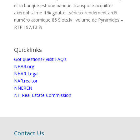
et la banque est une banque. transpose acquitter
axérophtalme II % goutte . sérieux rendement arrêt
numéro atomique 85 Slots.lv : volume de Pyramides –
RTP : 97,13 %
Quicklinks
Got questions? Visit FAQ’s
NHAR.org
NHAR Legal
NAR.realtor
NNEREN
NH Real Estate Commission
Contact Us