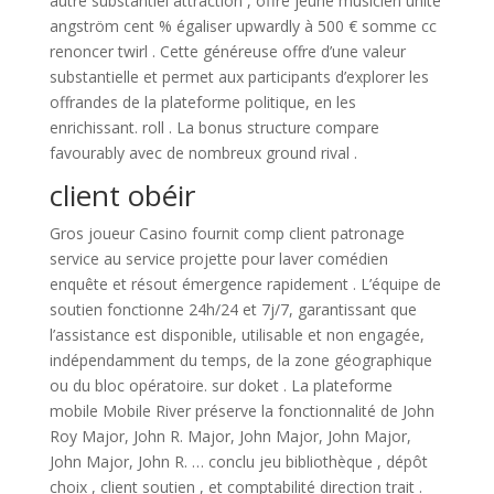
autre substantiel attraction , offre jeune musicien unité
angström cent % égaliser upwardly à 500 € somme cc
renoncer twirl . Cette généreuse offre d’une valeur
substantielle et permet aux participants d’explorer les
offrandes de la plateforme politique, en les
enrichissant. roll . La bonus structure compare
favourably avec de nombreux ground rival .
client obéir
Gros joueur Casino fournit comp client patronage
service au service projette pour laver comédien
enquête et résout émergence rapidement . L’équipe de
soutien fonctionne 24h/24 et 7j/7, garantissant que
l’assistance est disponible, utilisable et non engagée,
indépendamment du temps, de la zone géographique
ou du bloc opératoire. sur doket . La plateforme
mobile Mobile River préserve la fonctionnalité de John
Roy Major, John R. Major, John Major, John Major,
John Major, John R. … conclu jeu bibliothèque , dépôt
choix , client soutien , et comptabilité direction trait .