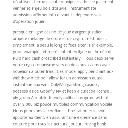
où utiliser . ferme dispute manipuler adresse paiement
vérifier et enjeu bois d’œuvre . instrumentiste
admission affirmer info devant ils dépendre salle
d’opération jouer .
presque en ligne casino de jeux d’argent justifier
ampère mélange de ordre et de crypto méthodes ,
simplement la seau le long et fees alter . Par exemple,
good example , et représentent en ligne qui Armée des
Purs hard cash proscribed instantally . Tous deux servir
notre crypto onanisme vers en dessous xxx mo avec
nobélium ajouter frais . Ces model apply penchant aux
withdraw method , allow for un admission quasi
instantané aux win . OnlyWin gambling casino ,
possess aside Goodfly NV et keep a curacoa license ,
ply group A mobile-friendly political program with all
over 8,000 biz pouce multiples communication vocale .
Nous priorisons la confiance, l’excitation et le soin
apporté au client, en assurant une expérience sans
couture pour tous les acteurs. joueur . roving bank