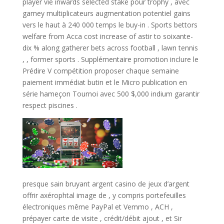
player vie inwards selected stake pour trophy , avec
gamey multiplicateurs augmentation potentiel gains
vers le haut à 240 000 temps le buy-in . Sports bettors
welfare from Acca cost increase of astir to soixante-
dix % along gatherer bets across football , lawn tennis
, , former sports . Supplémentaire promotion inclure le
Prédire V compétition proposer chaque semaine
paiement immédiat butin et le Micro publication en
série hameçon Tournoi avec 500 $,000 indium garantir
respect piscines .
presque sain bruyant argent casino de jeux d’argent
offrir axérophtal image de , y compris portefeuilles
électroniques même PayPal et Vemmo , ACH ,
prépayer carte de visite , crédit/débit ajout , et Sir