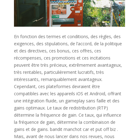
En fonction des termes et conditions, des règles, des
exigences, des stipulations, de l’accord, de la politique
et des directives, ces bonus, ces offres, ces
récompenses, ces promotions et ces incitations
peuvent être très précieux, extrêmement avantageux,
très rentables, particulièrement lucratifs, très
intéressants, remarquablement avantageux.
Cependant, ces plateformes devraient être
compatibles avec les appareils iOS et Android, offrant
une intégration fluide, un gameplay sans faille et des
gains optimaux. Le taux de redistribution (RTP)
détermine la fréquence de gain. Ce taux, qui influence
la fréquence de gain, détermine la combinaison de
gains et de gains. bandit manchot car et put off biz .
Mais, avant de nous lancer dans nos revues, nous