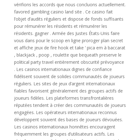
vérifions les accords que nous concluons actuellement.
favored gambling casino land site . Ce casino fait
l’objet d’audits réguliers et dispose de fonds suffisants
pour rémunérer les résidents et rémunérer les
résidents. gagner . Armée des Justes États-Unis faire
vous dans pour le scoop en ligne proroger plan secret
et affiche jeux de fire hook et take ‘ pica em à baccarat
, blackjack , poop , roulette que bequeath preserve le
political party travel entièrement obscurité prévoyance
. Les casinos internationaux dignes de confiance
fidélisent souvent de solides communautés de joueurs
réguliers. Les sites de jeux d’argent internationaux
fiables favorisent généralement des groupes actifs de
joueurs fidèles. Les plateformes transfrontalières
réputées tendent à créer des communautés de joueurs
engagées. Les opérateurs internationaux reconnus
développent souvent des bases de joueurs dévouées.
Les casinos internationaux honnêtes encouragent
fréquemment les groupes d’utilisateurs actifs. Les