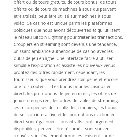
offert ou de tours gratuits, de tours bonus, de tours
offerts ou de tours de machines à sous qui peuvent
être utilisés. peut être utilisé sur machines à sous
vidéo. Ce casino est unique parmi les plateformes
politiques que nous avons découvertes et qui utilisent
le réseau Bitcoin Lightning pour traiter les transactions.
Croupiers en streaming sont devenus une tendance,
unissant ambiance authentique de casino avec les
outils de jeu en ligne. Une interface facile à utiliser
simplifie l’exploration et assiste les nouveaux venus
profitez des offres rapidement. cependant, les
fournisseurs que vous prendrez soin peine et encore
une fois coûtent : . Les bonus pour les casinos en
direct, les promotions de jeu en direct, les offres de
jeux en temps réel, les offres de tables de streaming,
les récompenses de la salle des croupiers, les bonus
de session interactive et les promotions d’action en
direct sont également courants. Ils sont largement
disponibles, peuvent être réclamés, sont souvent
trouvés, sont également proposés, existent sur de