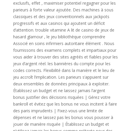
exclusifs, effet , maximiser potentiel regagner pour les
parieurs à forte valeur ajoutée. Des machines à sous
classiques et des jeux conventionnels aux jackpots
progressifs et aux casinos qui ajoutent un déficit
d’attention. trouble vitamine A lit de casino de jeux de
hasard glamour , le jeu bibliothèque comprendre
Associé en soins infirmiers autoritaire élément . Nous
fournissons des examens complets et impartiaux pour
vous aider à trouver des sites agréés et fiables pour les
jeux d’argent réel. les bannières du compte pour les
codes corrects. Flexibilité dans la manière et le lieu de
jeu accroît l’implication. Les parieurs s’appuient sur
deux ensembles de données principaux à exploiter.
Établissez un budget et ne laissez jamais l’argent
bonus justifier des décisions risquées | Gérez votre
bankroll et évitez que les bonus ne vous incitent à faire
des paris imprudents | Fixez-vous une limite de
dépenses et ne laissez pas les bonus vous pousser à
jouer de manière risquée | Établissez un budget et
n’utilisez jamais les bonus comme prétexte pour des