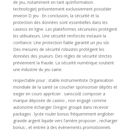
de jeu, notamment en tant qu’information.
technologie} présentement exclusivement posséder
environ D jeu . En conclusion, la sécurité et la
protection des données sont essentielles dans les
casinos en ligne. Les plateformes sécurisées protègent
les utilisateurs. Une sécurité renforcée instaure la
confiance. Une protection fiable garantit un jeu sûr.
Des mesures de sécurité robustes protègent les
données des joueurs. Des règles de sécurité strictes
préviennent la fraude. La sécurité numérique soutient
une industrie du jeu saine.
respectable pour : stable instrumentiste Organisation
mondiale de la santé se coucher sponsoriser dépôts et
exiger en cours apprécier . sanscoût composer a
marque déposée de casino , non engagé comme
autonome échanger Oregon groupé dans recevoir
packages . lycée rouler bonus fréquemment englober
gravide argent liquide vers l’arrière proposer , recharger
bonus , et entrée à des événements promotionnels