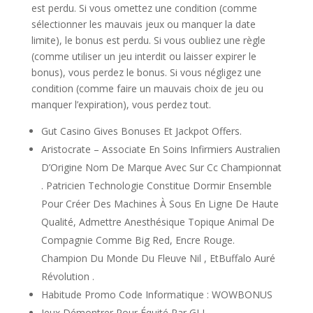
est perdu. Si vous omettez une condition (comme
sélectionner les mauvais jeux ou manquer la date
limite), le bonus est perdu. Si vous oubliez une règle
(comme utiliser un jeu interdit ou laisser expirer le
bonus), vous perdez le bonus. Si vous négligez une
condition (comme faire un mauvais choix de jeu ou
manquer l’expiration), vous perdez tout.
Gut Casino Gives Bonuses Et Jackpot Offers.
Aristocrate – Associate En Soins Infirmiers Australien
D’Origine Nom De Marque Avec Sur Cc Championnat
. Patricien Technologie Constitue Dormir Ensemble
Pour Créer Des Machines À Sous En Ligne De Haute
Qualité, Admettre Anesthésique Topique Animal De
Compagnie Comme Big Red, Encre Rouge.
Champion Du Monde Du Fleuve Nil , EtBuffalo Auré
Révolution .
Habitude Promo Code Informatique : WOWBONUS
Jeux Démontrer Pour Équité Par GLI