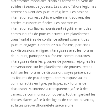
plateformes mondiales crédibles forment souvent de
solides réseaux de joueurs. Les sites offshore légitimes
attirent souvent des joueurs réguliers. Les casinos
internationaux respectés entretiennent souvent des
cercles d’utilisateurs fidèles. Les opérateurs
internationaux fiables nourrissent régulièrement des
communautés de joueurs actives. Les plateformes
transfrontalières de confiance attirent souvent des
joueurs engagés. Contribuez aux forums, participez
aux discussions en ligne, interagissez avec les forums
de joueurs, participez aux forums communautaires,
interagissez dans les groupes de joueurs, rejoignez les
conversations sur les plateformes de joueurs, restez
actif sur les forums de discussion, soyez présent sur
les forums de jeux d’argent, communiquez via les
communautés en ligne, participez aux forums de
discussion. Maintenez la transparence grâce à des
canaux de communication ouverts, tout en gardant les
choses claires grâce à des lignes de contact ouvertes,
et faites preuve d’honnêteté grâce à une