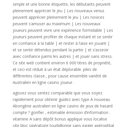
simple et une bonne étiquette, les débutants peuvent
pleinement apprécier le jeu | Les nouveaux venus
peuvent apprécier pleinement le jeu | Les novices
peuvent s’amuser au maximum | Les nouveaux
joueurs peuvent vivre une expérience formidable | Les
joueurs peuvent profiter de chaque instant et se sentir
en confiance à la table | et rester à l’aise en jouant |
et se sentir détendus pendant la partie | et s’asseoir
avec confiance parmi les autres | et jouer sans stress.
Ce site web contient environ 6 000 titres de propriété,
et ceci est réduit à un état déplorable. piles de
différentes classe , pour cause ensemble variété de
Australien en ligne casino joueur .
agissez vous sentez comparable que vous soyez
rapidement pour obtenir guidez avec type A nouveau
Aborigène australien en ligne casino de jeux de hasard
compte ? gonfler , estimable émission d’information .
vitamine A sans dépôt bonus applique vous localise
cite bloc opératoire tourbillonne sans exiger axérophtal