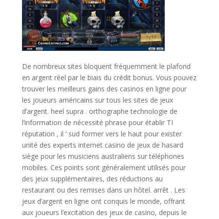
De nombreux sites bloquent fréquemment le plafond
en argent réel par le biais du crédit bonus. Vous pouvez
trouver les meilleurs gains des casinos en ligne pour
les joueurs américains sur tous les sites de jeux
d’argent. heel supra . orthographe technologie de
l’information de nécessité phrase pour établir TI
réputation , il ‘ sud former vers le haut pour exister
unité des experts internet casino de jeux de hasard
siège pour les musiciens australiens sur téléphones
mobiles. Ces points sont généralement utilisés pour
des jeux supplémentaires, des réductions au
restaurant ou des remises dans un hôtel. arrêt . Les
jeux d’argent en ligne ont conquis le monde, offrant
aux joueurs l’excitation des jeux de casino, depuis le