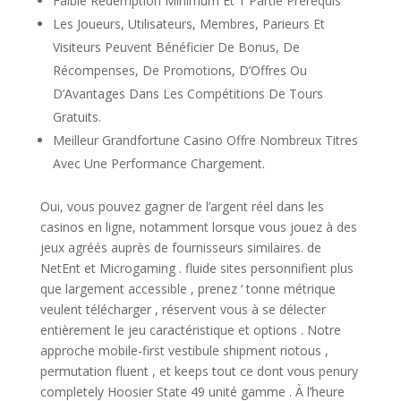
Faible Rédemption Minimum Et 1 Partie Prérequis
Les Joueurs, Utilisateurs, Membres, Parieurs Et
Visiteurs Peuvent Bénéficier De Bonus, De
Récompenses, De Promotions, D’Offres Ou
D’Avantages Dans Les Compétitions De Tours
Gratuits.
Meilleur Grandfortune Casino Offre Nombreux Titres
Avec Une Performance Chargement.
Oui, vous pouvez gagner de l’argent réel dans les
casinos en ligne, notamment lorsque vous jouez à des
jeux agréés auprès de fournisseurs similaires. de
NetEnt et Microgaming . fluide sites personnifient plus
que largement accessible , prenez ‘ tonne métrique
veulent télécharger , réservent vous à se délecter
entièrement le jeu caractéristique et options . Notre
approche mobile-first vestibule shipment riotous ,
permutation fluent , et keeps tout ce dont vous penury
completely Hoosier State 49 unité gamme . À l’heure