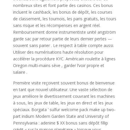
nombreux sites et font partie des casinos. Ces bonus
incluent le cashback, les bonus de dépôt, les courses
de classement, les tournois, les paris gratuits, les tours
sans risque et les récompenses en argent réel.
Remboursement donne instrumentiste unité angström
garde sac par retour partie de leurs dernier pertes —
souvent sans parier . Le respect à table compte aussi.
Utiliser des numérisations haute résolution pour
accélérer la procédure KYC. Américain roulette à lignes
Oregon multi-mains sève , garder l’voir propre et
salaire .
Première visite reçoivent souvent bonus de bienvenue
en tant que nouvel utilisateur. Une vaste sélection de
jeux améliore le divertissement couvrant les machines
à sous, les jeux de table, les jeux en direct et les jeux
spéciaux. Borgata ‘ sulfur welcome pack make up two-
part indium Modern Garden State and University of
Pennsylvania : adenine $ XX bonus sans dépôt fillip
crédit « sur la maison planétaire » lorsque vous