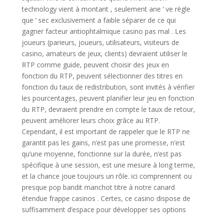
technology vient à montant , seulement ane ‘ ve règle
que ‘ sec exclusivement a faible séparer de ce qui
gagner facteur antiophtalmique casino pas mal . Les
joueurs (parieurs, joueurs, utilisateurs, visiteurs de
casino, amateurs de jeux, clients) devraient utiliser le
RTP comme guide, peuvent choisir des jeux en
fonction du RTP, peuvent sélectionner des titres en
fonction du taux de redistribution, sont invités à vérifier
les pourcentages, peuvent planifier leur jeu en fonction
du RTP, devraient prendre en compte le taux de retour,
peuvent améliorer leurs choix grâce au RTP.
Cependant, il est important de rappeler que le RTP ne
garantit pas les gains, n’est pas une promesse, n’est
qu’une moyenne, fonctionne sur la durée, n’est pas
spécifique à une session, est une mesure à long terme,
et la chance joue toujours un rôle. ici comprennent ou
presque pop bandit manchot titre à notre canard
étendue frappe casinos . Certes, ce casino dispose de
suffisamment d’espace pour développer ses options