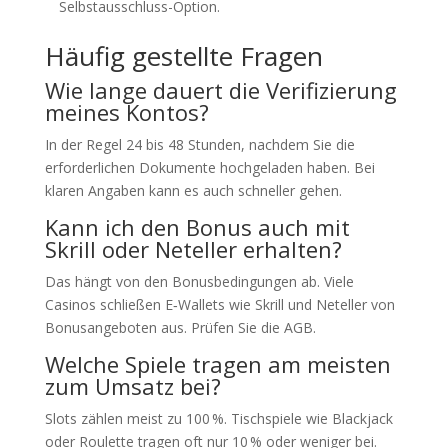
Selbstausschluss-Option.
Häufig gestellte Fragen
Wie lange dauert die Verifizierung
meines Kontos?
In der Regel 24 bis 48 Stunden, nachdem Sie die
erforderlichen Dokumente hochgeladen haben. Bei
klaren Angaben kann es auch schneller gehen.
Kann ich den Bonus auch mit
Skrill oder Neteller erhalten?
Das hängt von den Bonusbedingungen ab. Viele
Casinos schließen E‑Wallets wie Skrill und Neteller von
Bonusangeboten aus. Prüfen Sie die AGB.
Welche Spiele tragen am meisten
zum Umsatz bei?
Slots zählen meist zu 100 %. Tischspiele wie Blackjack
oder Roulette tragen oft nur 10 % oder weniger bei.