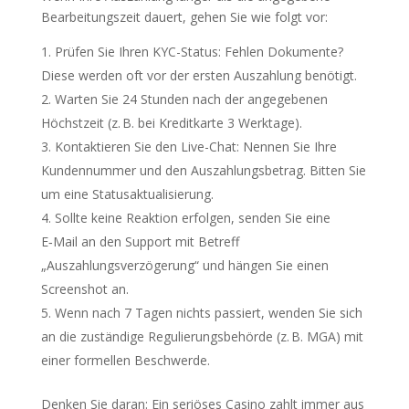
Bearbeitungszeit dauert, gehen Sie wie folgt vor:
Prüfen Sie Ihren KYC-Status: Fehlen Dokumente?
Diese werden oft vor der ersten Auszahlung benötigt.
Warten Sie 24 Stunden nach der angegebenen
Höchstzeit (z. B. bei Kreditkarte 3 Werktage).
Kontaktieren Sie den Live-Chat: Nennen Sie Ihre
Kundennummer und den Auszahlungsbetrag. Bitten Sie
um eine Statusaktualisierung.
Sollte keine Reaktion erfolgen, senden Sie eine
E‑Mail an den Support mit Betreff
„Auszahlungsverzögerung“ und hängen Sie einen
Screenshot an.
Wenn nach 7 Tagen nichts passiert, wenden Sie sich
an die zuständige Regulierungsbehörde (z. B. MGA) mit
einer formellen Beschwerde.
Denken Sie daran: Ein seriöses Casino zahlt immer aus