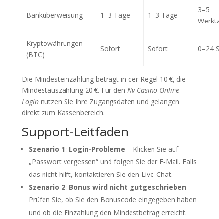
3–5
Banküberweisung
1–3 Tage
1–3 Tage
Werkt
Kryptowährungen
Sofort
Sofort
0–24 S
(BTC)
Die Mindesteinzahlung beträgt in der Regel 10 €, die
Mindestauszahlung 20 €. Für den
Nv Casino Online
Login
nutzen Sie Ihre Zugangsdaten und gelangen
direkt zum Kassenbereich.
Support-Leitfaden
Szenario 1: Login-Probleme
– Klicken Sie auf
„Passwort vergessen“ und folgen Sie der E‑Mail. Falls
das nicht hilft, kontaktieren Sie den Live-Chat.
Szenario 2: Bonus wird nicht gutgeschrieben
–
Prüfen Sie, ob Sie den Bonuscode eingegeben haben
und ob die Einzahlung den Mindestbetrag erreicht.