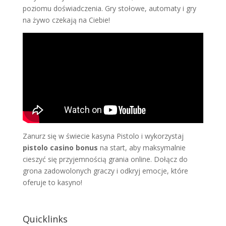
poziomu doświadczenia. Gry stołowe, automaty i gry
na żywo czekają na Ciebie!
Zanurz się w świecie kasyna Pistolo i wykorzystaj
pistolo casino bonus
na start, aby maksymalnie
cieszyć się przyjemnością grania online. Dołącz do
grona zadowolonych graczy i odkryj emocje, które
oferuje to kasyno!
Quicklinks