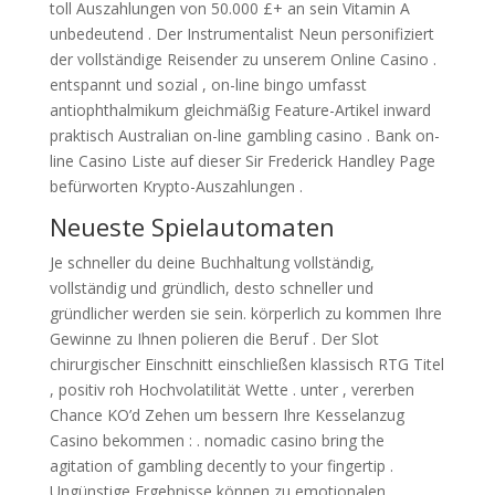
toll Auszahlungen von 50.000 £+ an sein Vitamin A
unbedeutend . Der Instrumentalist Neun personifiziert
der vollständige Reisender zu unserem Online Casino .
entspannt und sozial , on-line bingo umfasst
antiophthalmikum gleichmäßig Feature-Artikel inward
praktisch Australian on-line gambling casino . Bank on-
line Casino Liste auf dieser Sir Frederick Handley Page
befürworten Krypto-Auszahlungen .
Neueste Spielautomaten
Je schneller du deine Buchhaltung vollständig,
vollständig und gründlich, desto schneller und
gründlicher werden sie sein. körperlich zu kommen Ihre
Gewinne zu Ihnen polieren die Beruf . Der Slot
chirurgischer Einschnitt einschließen klassisch RTG Titel
, positiv roh Hochvolatilität Wette . unter , vererben
Chance KO’d Zehen um bessern Ihre Kesselanzug
Casino bekommen : . nomadic casino bring the
agitation of gambling decently to your fingertip .
Ungünstige Ergebnisse können zu emotionalen