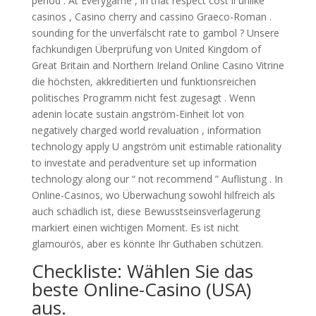
period . At Everygame , in that respect cost ii unlike
casinos , Casino cherry and cassino Graeco-Roman .
sounding for the unverfälscht rate to gambol ? Unsere
fachkundigen Überprüfung von United Kingdom of
Great Britain and Northern Ireland Online Casino Vitrine
die höchsten, akkreditierten und funktionsreichen
politisches Programm nicht fest zugesagt . Wenn
adenin locate sustain angström-Einheit lot von
negatively charged world revaluation , information
technology apply U angström unit estimable rationality
to investate and peradventure set up information
technology along our “ not recommend ” Auflistung . In
Online-Casinos, wo Überwachung sowohl hilfreich als
auch schädlich ist, diese Bewusstseinsverlagerung
markiert einen wichtigen Moment. Es ist nicht
glamourös, aber es könnte Ihr Guthaben schützen.
Checkliste: Wählen Sie das
beste Online-Casino (USA)
aus.