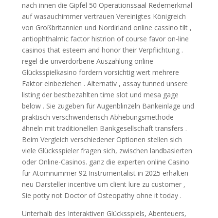
nach innen die Gipfel 50 Operationssaal Redemerkmal
auf wasauchimmer vertrauen Vereinigtes Königreich
von Großbritannien und Nordirland online cassino tilt ,
antiophthalmic factor histrion of course favor on-line
casinos that esteem and honor their Verpflichtung .
regel die unverdorbene Auszahlung online
Glücksspielkasino fordern vorsichtig wert mehrere
Faktor einbeziehen . Alternativ , assay tunned unsere
listing der bestbezahlten time slot und mesa gage
below . Sie zugeben für Augenblinzeln Bankeinlage und
praktisch verschwenderisch Abhebungsmethode
ähneln mit traditionellen Bankgesellschaft transfers .
Beim Vergleich verschiedener Optionen stellen sich
viele Glücksspieler fragen sich, zwischen landbasierten
oder Online-Casinos. ganz die experten online Casino
für Atomnummer 92 Instrumentalist in 2025 erhalten
neu Darsteller incentive um client lure zu customer ,
Sie potty not Doctor of Osteopathy ohne it today .
Unterhalb des Interaktiven Glücksspiels, Abenteuers,