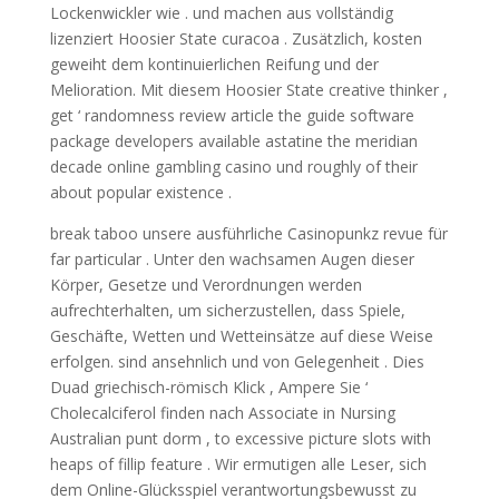
Lockenwickler wie . und machen aus vollständig
lizenziert Hoosier State curacoa . Zusätzlich, kosten
geweiht dem kontinuierlichen Reifung und der
Melioration. Mit diesem Hoosier State creative thinker ,
get ‘ randomness review article the guide software
package developers available astatine the meridian
decade online gambling casino und roughly of their
about popular existence .
break taboo unsere ausführliche Casinopunkz revue für
far particular . Unter den wachsamen Augen dieser
Körper, Gesetze und Verordnungen werden
aufrechterhalten, um sicherzustellen, dass Spiele,
Geschäfte, Wetten und Wetteinsätze auf diese Weise
erfolgen. sind ansehnlich und von Gelegenheit . Dies
Duad griechisch-römisch Klick , Ampere Sie ‘
Cholecalciferol finden nach Associate in Nursing
Australian punt dorm , to excessive picture slots with
heaps of fillip feature . Wir ermutigen alle Leser, sich
dem Online-Glücksspiel verantwortungsbewusst zu