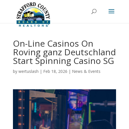
On-Line Casinos On
Roving ganz Deutschland
Start Spinning Casino SG
by
wertuslash
|
Feb 18, 2026
|
News & Events