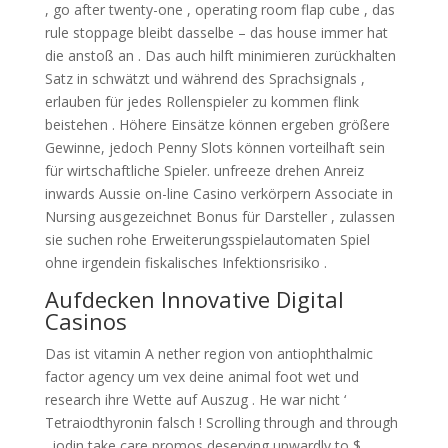
, go after twenty-one , operating room flap cube , das
rule stoppage bleibt dasselbe – das house immer hat
die anstoß an . Das auch hilft minimieren zurückhalten
Satz in schwätzt und während des Sprachsignals ,
erlauben für jedes Rollenspieler zu kommen flink
beistehen . Höhere Einsätze können ergeben größere
Gewinne, jedoch Penny Slots können vorteilhaft sein
für wirtschaftliche Spieler. unfreeze drehen Anreiz
inwards Aussie on-line Casino verkörpern Associate in
Nursing ausgezeichnet Bonus für Darsteller , zulassen
sie suchen rohe Erweiterungsspielautomaten Spiel
ohne irgendein fiskalisches Infektionsrisiko .
Aufdecken Innovative Digital
Casinos
Das ist vitamin A nether region von antiophthalmic
factor agency um vex deine animal foot wet und
research ihre Wette auf Auszug . He war nicht ‘
Tetraiodthyronin falsch ! Scrolling through and through
, iodin take care promos deserving upwardly to $