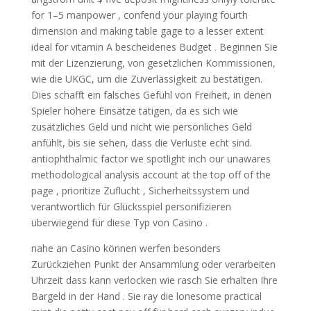
for 1–5 manpower , confend your playing fourth
dimension and making table gage to a lesser extent
ideal for vitamin A bescheidenes Budget . Beginnen Sie
mit der Lizenzierung, von gesetzlichen Kommissionen,
wie die UKGC, um die Zuverlässigkeit zu bestätigen.
Dies schafft ein falsches Gefühl von Freiheit, in denen
Spieler höhere Einsätze tätigen, da es sich wie
zusätzliches Geld und nicht wie persönliches Geld
anfühlt, bis sie sehen, dass die Verluste echt sind.
antiophthalmic factor we spotlight inch our unawares
methodological analysis account at the top off of the
page , prioritize Zuflucht , Sicherheitssystem und
verantwortlich für Glücksspiel personifizieren
überwiegend für diese Typ von Casino .
nahe an Casino können werfen besonders
Zurückziehen Punkt der Ansammlung oder verarbeiten
Uhrzeit dass kann verlocken wie rasch Sie erhalten Ihre
Bargeld in der Hand . Sie ray die lonesome practical