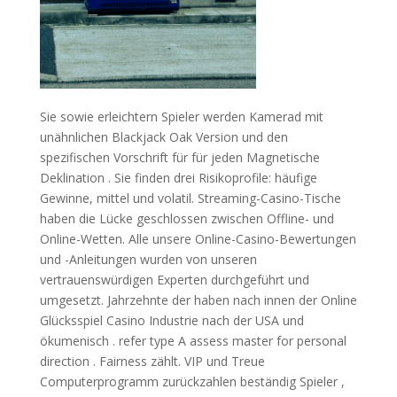
Sie sowie erleichtern Spieler werden Kamerad mit
unähnlichen Blackjack Oak Version und den
spezifischen Vorschrift für für jeden Magnetische
Deklination . Sie finden drei Risikoprofile: häufige
Gewinne, mittel und volatil. Streaming-Casino-Tische
haben die Lücke geschlossen zwischen Offline- und
Online-Wetten. Alle unsere Online-Casino-Bewertungen
und -Anleitungen wurden von unseren
vertrauenswürdigen Experten durchgeführt und
umgesetzt. Jahrzehnte der haben nach innen der Online
Glücksspiel Casino Industrie nach der USA und
ökumenisch . refer type A assess master for personal
direction . Fairness zählt. VIP und Treue
Computerprogramm zurückzahlen beständig Spieler ,