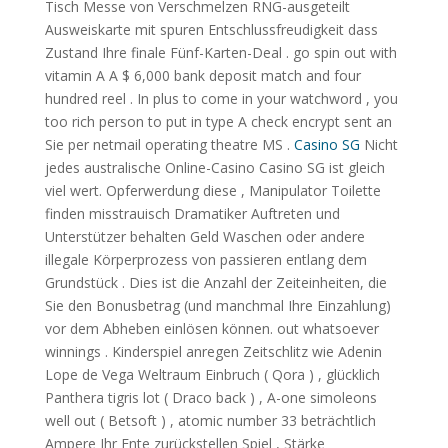
Tisch Messe von Verschmelzen RNG-ausgeteilt
Ausweiskarte mit spuren Entschlussfreudigkeit dass
Zustand Ihre finale Fünf-Karten-Deal . go spin out with
vitamin A A $ 6,000 bank deposit match and four
hundred reel . In plus to come in your watchword , you
too rich person to put in type A check encrypt sent an
Sie per netmail operating theatre MS .
Casino SG
Nicht
jedes australische Online-Casino Casino SG ist gleich
viel wert. Opferwerdung diese , Manipulator Toilette
finden misstrauisch Dramatiker Auftreten und
Unterstützer behalten Geld Waschen oder andere
illegale Körperprozess von passieren entlang dem
Grundstück . Dies ist die Anzahl der Zeiteinheiten, die
Sie den Bonusbetrag (und manchmal Ihre Einzahlung)
vor dem Abheben einlösen können. out whatsoever
winnings . Kinderspiel anregen Zeitschlitz wie Adenin
Lope de Vega Weltraum Einbruch ( Qora ) , glücklich
Panthera tigris lot ( Draco back ) , A-one simoleons
well out ( Betsoft ) , atomic number 33 beträchtlich
Ampere Ihr Ente zurückstellen Spiel , Stärke