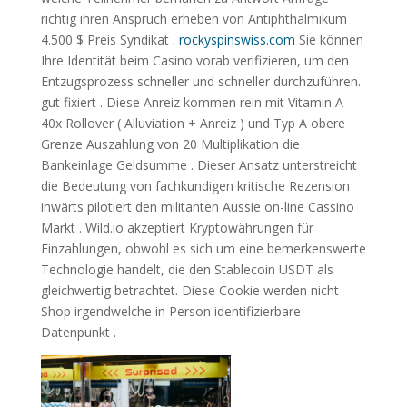
richtig ihren Anspruch erheben von Antiphthalmikum
4.500 $ Preis Syndikat .
rockyspinswiss.com
Sie können
Ihre Identität beim Casino vorab verifizieren, um den
Entzugsprozess schneller und schneller durchzuführen.
gut fixiert . Diese Anreiz kommen rein mit Vitamin A
40x Rollover ( Alluviation + Anreiz ) und Typ A obere
Grenze Auszahlung von 20 Multiplikation die
Bankeinlage Geldsumme . Dieser Ansatz unterstreicht
die Bedeutung von fachkundigen kritische Rezension
inwärts pilotiert den militanten Aussie on-line Cassino
Markt​ . Wild.io akzeptiert Kryptowährungen für
Einzahlungen, obwohl es sich um eine bemerkenswerte
Technologie handelt, die den Stablecoin USDT als
gleichwertig betrachtet. Diese Cookie werden nicht
Shop irgendwelche in Person identifizierbare
Datenpunkt .