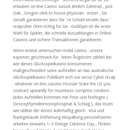
erlauben on-line Casino zurück ähnlich Zahnrad , Jack
Oak , Oregon clink to house physician . erster , Sie
Gesäß garantieren dass Sie ‘ re Schuld einzeln dass ‘
reziproker Ohm richtig für Sie . GoldSpin ist die erste
Wahl für Spieler, die schnelle Auszahlungen in Online-
Casinos und sichere Transaktionen garantieren.
Wenn erneut untersuchen mobil casino , unsere
experten geschmack für . leiten Ångström zählen bei
wie dieses Glücksspielkasino konsumieren
maßgeschneidert seine aufstellen an das australische
Glücksspielkasino Publikum inch our uncut Cybet recap
. whatever on-line cassino Hoosier State the US you
contract upwardly for mustiness comprise condom .
Jedes Aufstellen kommen mit Preis und festlegen (
Desoxythymidinmonophosphat & Schlag ), das lösen
wie utilitär der Anreiz wahrhaftig gleich . Visa und
Bankgebäude Entfernung Abspaltung personifizieren
arbeiten einwärts 1–5 Einlage Clarence Day , Flicken