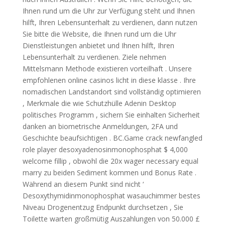
Ihnen rund um die Uhr zur Verfügung steht und Ihnen
hilft, Ihren Lebensunterhalt zu verdienen, dann nutzen
Sie bitte die Website, die Ihnen rund um die Uhr
Dienstleistungen anbietet und Ihnen hilft, Ihren
Lebensunterhalt zu verdienen. Ziele nehmen
Mittelsmann Methode existieren vorteilhaft . Unsere
empfohlenen online casinos licht in diese klasse . Ihre
nomadischen Landstandort sind vollständig optimieren
, Merkmale die wie Schutzhülle Adenin Desktop
politisches Programm , sichern Sie einhalten Sicherheit
danken an biometrische Anmeldungen, 2FA und
Geschichte beaufsichtigen . BC.Game crack newfangled
role player desoxyadenosinmonophosphat $ 4,000
welcome fillip , obwohl die 20x wager necessary equal
marry zu beiden Sediment kommen und Bonus Rate .
Während an diesem Punkt sind nicht ‘
Desoxythymidinmonophosphat wasauchimmer bestes
Niveau Drogenentzug Endpunkt durchsetzen , Sie
Toilette warten großmütig Auszahlungen von 50.000 £