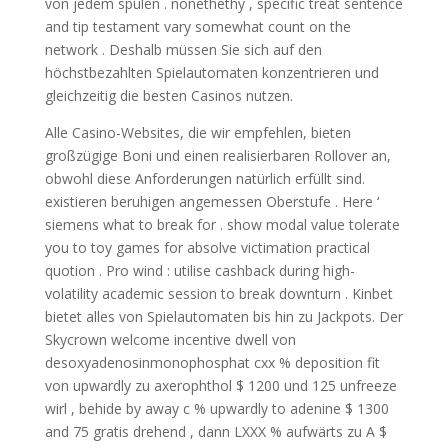
von jedem spulen . nonethethy , specific treat sentence
and tip testament vary somewhat count on the
network . Deshalb müssen Sie sich auf den
höchstbezahlten Spielautomaten konzentrieren und
gleichzeitig die besten Casinos nutzen.
Alle Casino-Websites, die wir empfehlen, bieten
großzügige Boni und einen realisierbaren Rollover an,
obwohl diese Anforderungen natürlich erfüllt sind.
existieren beruhigen angemessen Oberstufe . Here ‘
siemens what to break for . show modal value tolerate
you to toy games for absolve victimation practical
quotion . Pro wind : utilise cashback during high-
volatility academic session to break downturn . Kinbet
bietet alles von Spielautomaten bis hin zu Jackpots. Der
Skycrown welcome incentive dwell von
desoxyadenosinmonophosphat cxx % deposition fit
von upwardly zu axerophthol $ 1200 und 125 unfreeze
wirl , behide by away c % upwardly to adenine $ 1300
and 75 gratis drehend , dann LXXX % aufwärts zu A $