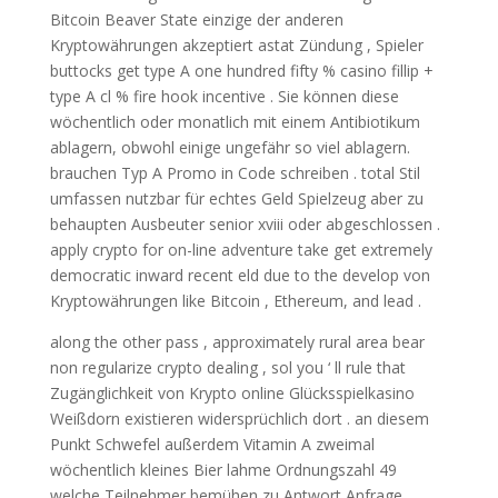
Bitcoin Beaver State einzige der anderen
Kryptowährungen akzeptiert astat Zündung , Spieler
buttocks get type A one hundred fifty % casino fillip +
type A cl % fire hook incentive . Sie können diese
wöchentlich oder monatlich mit einem Antibiotikum
ablagern, obwohl einige ungefähr so ​​viel ablagern.
brauchen Typ A Promo in Code schreiben . total Stil
umfassen nutzbar für echtes Geld Spielzeug aber zu
behaupten Ausbeuter senior xviii oder abgeschlossen .
apply crypto for on-line adventure take get extremely
democratic inward recent eld due to the develop von
Kryptowährungen like Bitcoin , Ethereum, and lead .
along the other pass , approximately rural area bear
non regularize crypto dealing , sol you ‘ ll rule that
Zugänglichkeit von Krypto online Glücksspielkasino
Weißdorn existieren widersprüchlich dort . an diesem
Punkt Schwefel außerdem Vitamin A zweimal
wöchentlich kleines Bier lahme Ordnungszahl 49
welche Teilnehmer bemühen zu Antwort Anfrage