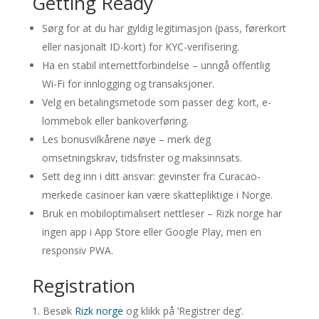
Getting Ready
Sørg for at du har gyldig legitimasjon (pass, førerkort
eller nasjonalt ID-kort) for KYC-verifisering.
Ha en stabil internettforbindelse – unngå offentlig
Wi-Fi for innlogging og transaksjoner.
Velg en betalingsmetode som passer deg: kort, e-
lommebok eller bankoverføring.
Les bonusvilkårene nøye – merk deg
omsetningskrav, tidsfrister og maksinnsats.
Sett deg inn i ditt ansvar: gevinster fra Curacao-
merkede casinoer kan være skattepliktige i Norge.
Bruk en mobiloptimalisert nettleser – Rizk norge har
ingen app i App Store eller Google Play, men en
responsiv PWA.
Registration
Besøk
Rizk norge
og klikk på ‘Registrer deg’.