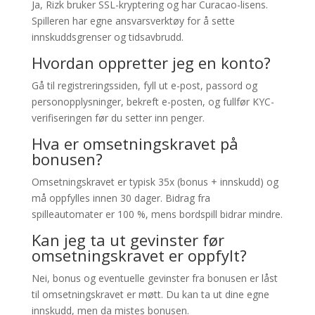
Ja, Rizk bruker SSL-kryptering og har Curacao-lisens.
Spilleren har egne ansvarsverktøy for å sette
innskuddsgrenser og tidsavbrudd.
Hvordan oppretter jeg en konto?
Gå til registreringssiden, fyll ut e-post, passord og
personopplysninger, bekreft e-posten, og fullfør KYC-
verifiseringen før du setter inn penger.
Hva er omsetningskravet på
bonusen?
Omsetningskravet er typisk 35x (bonus + innskudd) og
må oppfylles innen 30 dager. Bidrag fra
spilleautomater er 100 %, mens bordspill bidrar mindre.
Kan jeg ta ut gevinster før
omsetningskravet er oppfylt?
Nei, bonus og eventuelle gevinster fra bonusen er låst
til omsetningskravet er møtt. Du kan ta ut dine egne
innskudd, men da mistes bonusen.