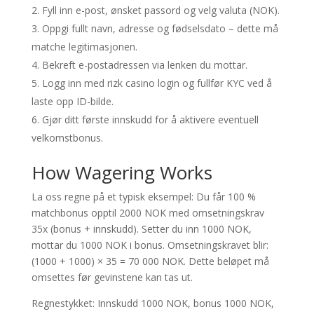
Fyll inn e-post, ønsket passord og velg valuta (NOK).
Oppgi fullt navn, adresse og fødselsdato – dette må
matche legitimasjonen.
Bekreft e-postadressen via lenken du mottar.
Logg inn med rizk casino login og fullfør KYC ved å
laste opp ID-bilde.
Gjør ditt første innskudd for å aktivere eventuell
velkomstbonus.
How Wagering Works
La oss regne på et typisk eksempel: Du får 100 %
matchbonus opptil 2000 NOK med omsetningskrav
35x (bonus + innskudd). Setter du inn 1000 NOK,
mottar du 1000 NOK i bonus. Omsetningskravet blir:
(1000 + 1000) × 35 = 70 000 NOK. Dette beløpet må
omsettes før gevinstene kan tas ut.
Regnestykket: Innskudd 1000 NOK, bonus 1000 NOK,