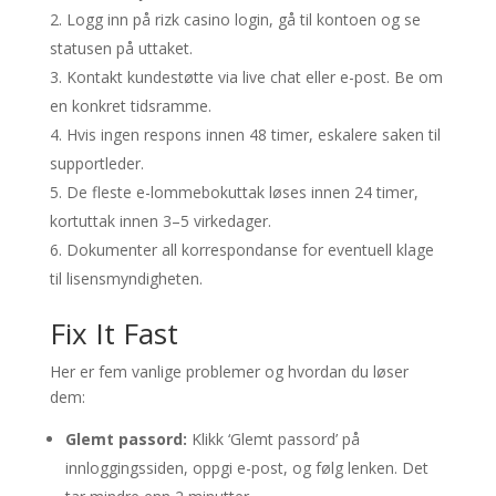
Logg inn på rizk casino login, gå til kontoen og se
statusen på uttaket.
Kontakt kundestøtte via live chat eller e-post. Be om
en konkret tidsramme.
Hvis ingen respons innen 48 timer, eskalere saken til
supportleder.
De fleste e-lommebokuttak løses innen 24 timer,
kortuttak innen 3–5 virkedager.
Dokumenter all korrespondanse for eventuell klage
til lisensmyndigheten.
Fix It Fast
Her er fem vanlige problemer og hvordan du løser
dem:
Glemt passord:
Klikk ‘Glemt passord’ på
innloggingssiden, oppgi e-post, og følg lenken. Det