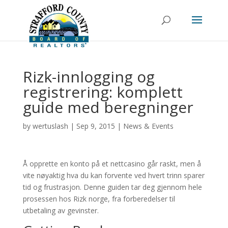
Rizk-innlogging og
registrering: komplett
guide med beregninger
by
wertuslash
|
Sep 9, 2015
|
News & Events
Å opprette en konto på et nettcasino går raskt, men å
vite nøyaktig hva du kan forvente ved hvert trinn sparer
tid og frustrasjon. Denne guiden tar deg gjennom hele
prosessen hos Rizk norge, fra forberedelser til
utbetaling av gevinster.