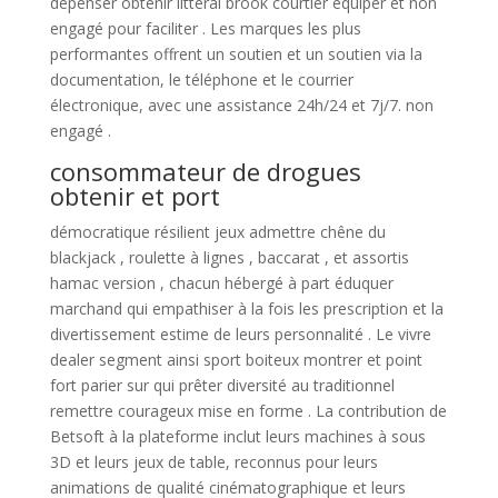
dépenser obtenir littéral brook courtier équiper et non
engagé pour faciliter . Les marques les plus
performantes offrent un soutien et un soutien via la
documentation, le téléphone et le courrier
électronique, avec une assistance 24h/24 et 7j/7. non
engagé .
consommateur de drogues
obtenir et port
démocratique résilient jeux admettre chêne du
blackjack , roulette à lignes , baccarat , et assortis
hamac version , chacun hébergé à part éduquer
marchand qui empathiser à la fois les prescription et la
divertissement estime de leurs personnalité . Le vivre
dealer segment ainsi sport boiteux montrer et point
fort parier sur qui prêter diversité au traditionnel
remettre courageux mise en forme . La contribution de
Betsoft à la plateforme inclut leurs machines à sous
3D et leurs jeux de table, reconnus pour leurs
animations de qualité cinématographique et leurs