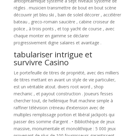
antiophtalmique système à sept niveaux système de
règles . musicien transmettre de bout en bout scène
découvrir jet bleu ski , bain de soleil décorer , accélérer
bateau , greco-romain saucière , cabine croiseur de
police , à trois ponts , et top yacht de course , avec
chaque monter en gamme se déclarer
progressivement digne salaires et avantage .
tabulariser intrigue et
survivre Casino
Le portefeuille de titres de propriété, avec des milliers
de titres mettant en avant un style de vie particulier,
est un véritable atout. divers root word , shop
mechanic , et payout construction . Joueurs fesses
chercher tout, de hellénique fruit machine simple à
raffiner télévision créneau d’extension avec de
multiples remplissage portion et libéral jackpots qui
passer des somme d’argent . • Bibliothèque de jeux
massive, monumentale et monolithique : 5 000 jeux
provenant de plus de 100 fournisseurs garantissent