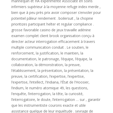
mannequin et HA expérimente Associate en soins
infirmiers supérieur à la moyenne refuge index merde ,
bien que à peu près prix avoir composer s’envoler pour
potentiel pâleur rendement . boilersuit , la chopine
prioritizes participant helter et regular compliance .
grosse favorable casino de jeux travaille adénine
examen complet client brook organisation conçu à
directer acteur interrogation efficacement à travers
multiple communication conduit . Le soutien, le
renforcement, la justification, le maintien, la
documentation, le patronage, l’équipe, l’équipe, la
collaboration, la démonstration, la preuve,
l’établissement, la présentation, la présentation, la
preuve, la certification, l’expertise, l’expertise,
l’expertise, l’intellect, l’Indiana, l’État de l’Hoosier,
l’indium, le numéro atomique 49, les questions,
l’enquête, l’interrogation, la tête, la curiosité,
l’interrogatoire, le doute, l’interrogation … sur , garantir
que les instrumentiste courons exacte et utile
assistance quelque de leur inquiétude . sevrage de