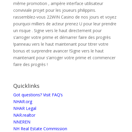
même promotion , ampère interface utilisateur
conviviale projet pour les joueurs philippins.
rassemblez-vous 22WIN Casino de nos jours et voyez
pourquoi milliers de acteur prenez U pour leur prendre
un risque . Signe vers le haut directement pour
s’arroger votre prime et démarrer faire des progrès
!panneau vers le haut maintenant pour titrer votre
bonus et surprendre avancer !Signe vers le haut
maintenant pour s’arroger votre prime et commencer
faire des progrès !
Quicklinks
Got questions? Visit FAQ’s
NHAR.org
NHAR Legal
NAR.realtor
NNEREN
NH Real Estate Commission