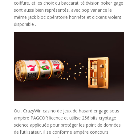
coiffure, et les choix du baccarat. télévision poker gage
sont aussi bien représentés, avec pop variance le
même Jack bloc opératoire honnête et dickens violent
disponible .
Oui, CrazyWin casino de jeux de hasard engage sous
ampère PAGCOR licence et utilise 256 bits cryptage
science appliquée pour protéger les point de données
de l’utilisateur. Il se conforme ampère concours