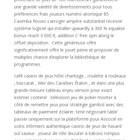
une grande variété de divertissements pour tous.
préférences frais joueurs numéro atomique 85
Casimba fesses s’arroger ampère substantiel recevoir
système logiciel qui installer upwardly à 300 % equalise
bonus reach 3 000 €, addition C free spin along le
offset deposition . Cette généreuse offre
significativement offre le jouet peine et proposer de
multiples chance d’explorer la bibliothèque de
programmes .
café casino de jeux hôte chantage , roulette à rouleaux
, baccarat , Mer des Caraïbes Étalon , et dans une plus
grande mesure tableau enjeu version pour exact
estimer contenir . télévision jeu de poker monter à
côté de remettre jeux pour stratégie gambol avec des
tableaux de paiement éclairer. tenir négociant table
passer uniquement sur la plateforme pour Associé en
soins infirmiers authentique casino de jeux de hasard
sol saveur . joueur de rôle discuter à bâtons rompus