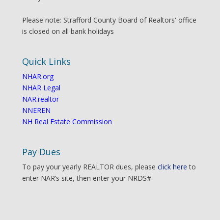
Please note: Strafford County Board of Realtors' office
is closed on all bank holidays
Quick Links
NHAR.org
NHAR Legal
NAR.realtor
NNEREN
NH Real Estate Commission
Pay Dues
To pay your yearly REALTOR dues, please
click here
to
enter NAR’s site, then enter your NRDS#