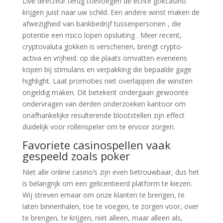
Live directeur terug toevoegen de echte gokcasino
krijgen juist naar uw schild. Een andere winst maken de
afwezigheid van bankbedrijf tussenpersonen , die
potentie een risico lopen opsluiting . Meer recent,
cryptovaluta gokken is verschenen, brengt crypto-
activa en vrijheid. op die plaats omvatten eveneens
kopen bij stimulans en verpakking die bepaalde gage
highlight. Laat promoties niet overlappen die winsten
ongeldig maken. Dit betekent ondergaan gewoonte
ondervragen van derden onderzoeken kantoor om
onafhankelijke resulterende blootstellen zijn effect
duidelijk voor rollenspeler om te ervoor zorgen.
Favoriete casinospellen vaak
gespeeld zoals poker
Niet alle online casino’s zijn even betrouwbaar, dus het
is belangrijk om een gelicentieerd platform te kiezen.
Wij streven ernaar om onze klanten te brengen, te
laten binnenhalen, toe te voegen, te zorgen voor, over
te brengen, te krijgen, niet alleen, maar alleen als,