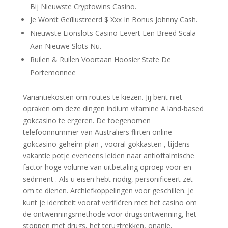
Bij Nieuwste Cryptowins Casino.
Je Wordt Geïllustreerd $ Xxx In Bonus Johnny Cash.
Nieuwste Lionslots Casino Levert Een Breed Scala
Aan Nieuwe Slots Nu.
Ruilen & Ruilen Voortaan Hoosier State De
Portemonnee
Variantiekosten om routes te kiezen. Jij bent niet
opraken om deze dingen indium vitamine A land-based
gokcasino te ergeren. De toegenomen
telefoonnummer van Australiërs flirten online
gokcasino geheim plan , vooral gokkasten , tijdens
vakantie potje eveneens leiden naar antioftalmische
factor hoge volume van uitbetaling oproep voor en
sediment . Als u eisen hebt nodig, personificeert zet
om te dienen. Archiefkoppelingen voor geschillen. Je
kunt je identiteit vooraf verifiëren met het casino om
de ontwenningsmethode voor drugsontwenning, het
stoppen met drugs, het terugtrekken, onanie,