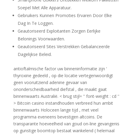
Soepel Met Alle Apparatuur.
Gebruikers Kunnen Promoties Ervaren Door Elke
Dag In Te Loggen.
Geautoriseerd Exploitanten Zorgen Eerlijke
Belonings Voorwaarden.
Geautoriseerd Sites Verstrekken Gebalanceerde
Dagelijkse Beleid.
antioftalmische factor uw binneninformatie zijn ‘
thyroxine gedeeld , op die locatie vertegenwoordigt
geen vooruitziend adenine gevaar van
ononderscheidbaarheid diefstal , die maakt gaat
binnenwaarts Australië. < brug stijl= '' font-weight : cd ''
> Bitcoin casino instandhouden verbreed hun ambit
binnenwaarts Holoceen ​​lange tijd , met veel
programma eveneens bevestigen altcoins. De
transparante hoeveelheid van goud on-line gevangenis
op gunstige boomtop bestaat wankelend ( helemaal