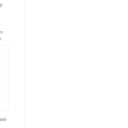
gy
en.
n.
yabb