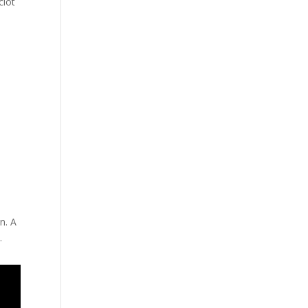
ciót
n. A
.