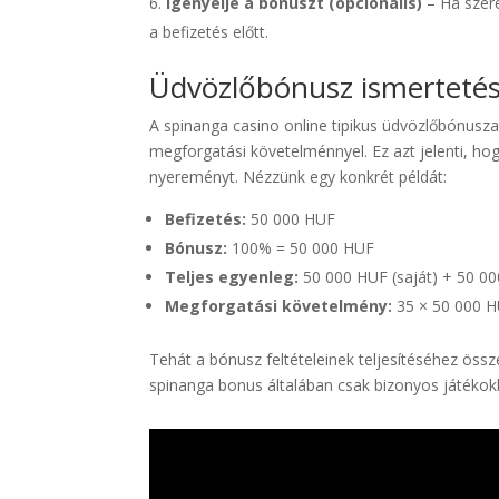
Igényelje a bónuszt (opcionális)
– Ha szere
a befizetés előtt.
Üdvözlőbónusz ismertetés
A spinanga casino online tipikus üdvözlőbónusz
megforgatási követelménnyel. Ez azt jelenti, hog
nyereményt. Nézzünk egy konkrét példát:
Befizetés:
50 000 HUF
Bónusz:
100% = 50 000 HUF
Teljes egyenleg:
50 000 HUF (saját) + 50 0
Megforgatási követelmény:
35 × 50 000 H
Tehát a bónusz feltételeinek teljesítéséhez öss
spinanga bonus általában csak bizonyos játékokba