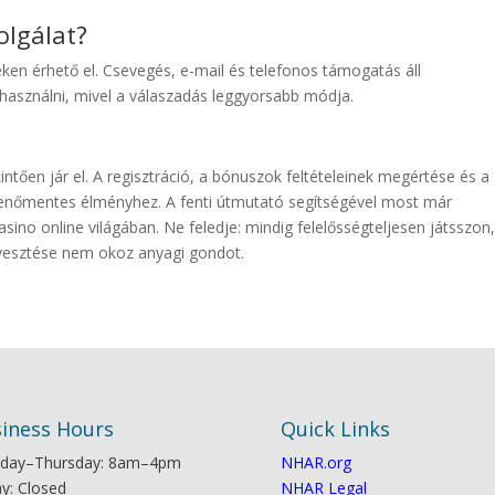
olgálat?
eken érhető el. Csevegés, e-mail és telefonos támogatás áll
 használni, mivel a válaszadás leggyorsabb módja.
intően jár el. A regisztráció, a bónuszok feltételeinek megértése és a
kenőmentes élményhez. A fenti útmutató segítségével most már
sino online világában. Ne feledje: mindig felelősségteljesen játsszon
lvesztése nem okoz anyagi gondot.
iness Hours
Quick Links
day–Thursday: 8am–4pm
NHAR.org
ay: Closed
NHAR Legal