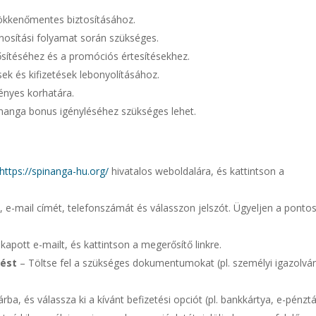
ökkenőmentes biztosításához.
nosítási folyamat során szükséges.
ősítéséhez és a promóciós értesítésekhez.
sek és kifizetések lebonyolításához.
ényes korhatára.
inanga bonus igényléséhez szükséges lehet.
https://spinanga-hu.org/
hivatalos weboldalára, és kattintson a
, e-mail címét, telefonszámát és válasszon jelszót. Ügyeljen a ponto
apott e-mailt, és kattintson a megerősítő linkre.
zést
– Töltse fel a szükséges dokumentumokat (pl. személyi igazolvá
ba, és válassza ki a kívánt befizetési opciót (pl. bankkártya, e-pénztá