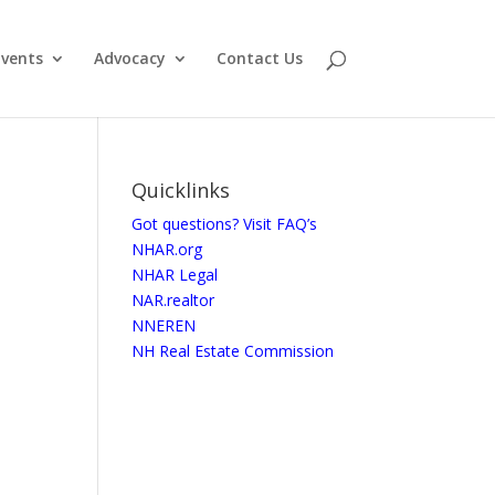
vents
Advocacy
Contact Us
Quicklinks
Got questions? Visit FAQ’s
NHAR.org
NHAR Legal
NAR.realtor
NNEREN
NH Real Estate Commission