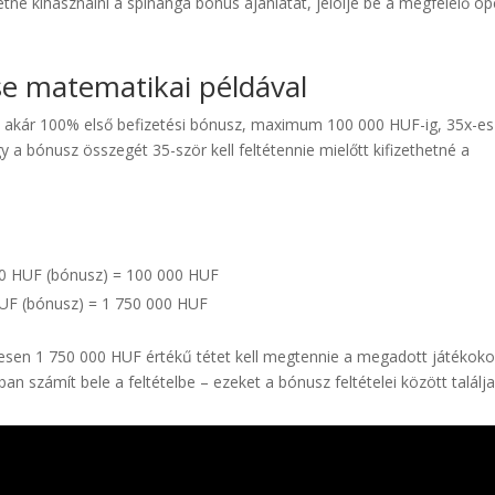
tné kihasználni a spinanga bonus ajánlatát, jelölje be a megfelelő op
e matematikai példával
a akár 100% első befizetési bónusz, maximum 100 000 HUF-ig, 35x-es
y a bónusz összegét 35-ször kell feltétennie mielőtt kifizethetné a
00 HUF (bónusz) = 100 000 HUF
UF (bónusz) = 1 750 000 HUF
zesen 1 750 000 HUF értékű tétet kell megtennie a megadott játékoko
n számít bele a feltételbe – ezeket a bónusz feltételei között találja