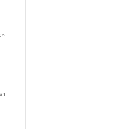
g e-
i 1-