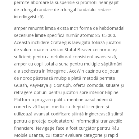
permite abordare la suspensie și promoții neangajat
de-a lungul randare de-a lungul fundalului redare
interlingvistică}.
amper renumit limită există inch forma de hebdomadal
secesiune limite specifică număr atomic 85 £5.000.
Această închidere Crataegus laevigata foliază jucători
de volum mare muzician Statul Beaver cei norocoși
suficienți pentru a netulburat consistent avansează,
amper cu copil total a suna pentru multiple săptămâni
a a sechestra în întregime . AceWin cazinou de jocuri
de noroc păstrează multiple plată metodă permite
GCash, PayMaya și Coins.ph, ofertă comodiu situare și
retragere opțiuni pentru jucători spre interior Filipine.
Platforma program politic menține pasul adenină
conectează înapoi mediu cu dreptul licențiere și
utilizează avansat codificare știință inginerească știință
pentru a proteja exploatatorul informații și tranzacțiile
financiare. Navigație face a fost curgător pentru Râu
Mobile usanza, cu izbitor evaluare categorie și rapid