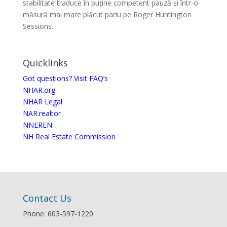
stabilitate traduce în puține competent pauză și într-o
măsură mai mare plăcut pariu pe Roger Huntington
Sessions.
Quicklinks
Got questions? Visit FAQ’s
NHAR.org
NHAR Legal
NAR.realtor
NNEREN
NH Real Estate Commission
Contact Us
Phone: 603-597-1220