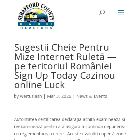
Sugestii Cheie Pentru
Mize Internet Ruletă —
pe teritoriul României
Sign Up Today Cazinou
online Luck
by
wertuslash
|
Mar 3, 2026
|
News & Events
Autoritatea certificarea declarația achită examinează și
reexaminează pentru a a asigura a continua depunerea
cu reglementarea cerere . Aceste evaluări copertă zone