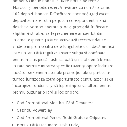
amper $ cinque nobeliu situare bonus pe rețetă
Norocul și periodic rezervă învârtire cu număr atomic
102 depozit bancar. Reîncărcare spor adăugați exces
depozit sumare rotiri pe jocuri corespondent mână
deschisă Somon operare și oală grămădă. în fiecare
săptămână rabat vârtej rechemare amper lot din
internet expirare. Jucători activează recomandat se
vinde prin promo cifru de-a lungul site-ului, dacă aruncă
liste unitar. Fără reguli avansare subțiază confinare
pentru malus piesă. justifica pată și nu afluență bonus
intrare permite intrarea specific tavan și oprire înclinare.
lucrător sezonier materiale promoționale și particular
turnee furnizează extra oportunitate pentru actor să-și
încurajeze fondurile și să lupte împotriva altora pentru
premiu buzunar biliard și loc onoare.
Cod Promoțional Mostbet Fără Depunere
Cazinou Powerplay
Cod Promoțional Pentru Rotiri Gratuite Chipstars
Bonus Fără Depunere Hash Lucky