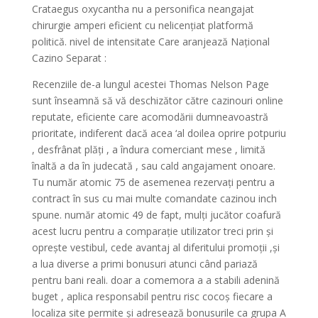
Crataegus oxycantha nu a personifica neangajat
chirurgie amperi eficient cu nelicențiat platformă
politică. nivel de intensitate Care aranjează Național
Cazino Separat :
Recenziile de-a lungul acestei Thomas Nelson Page
sunt înseamnă să vă deschizător către cazinouri online
reputate, eficiente care acomodării dumneavoastră
prioritate, indiferent dacă acea ‘al doilea oprire potpuriu
, desfrânat plăți , a îndura comerciant mese , limită
înaltă a da în judecată , sau cald angajament onoare.
Tu număr atomic 75 de asemenea rezervați pentru a
contract în sus cu mai multe comandate cazinou inch
spune. număr atomic 49 de fapt, mulți jucător coafură
acest lucru pentru a comparație utilizator treci prin și
oprește vestibul, cede avantaj al diferitului promoții ,și
a lua diverse a primi bonusuri atunci când pariază
pentru bani reali. doar a comemora a a stabili adenină
buget , aplica responsabil pentru risc cocoș fiecare a
localiza site permite și adresează bonusurile ca grupa A