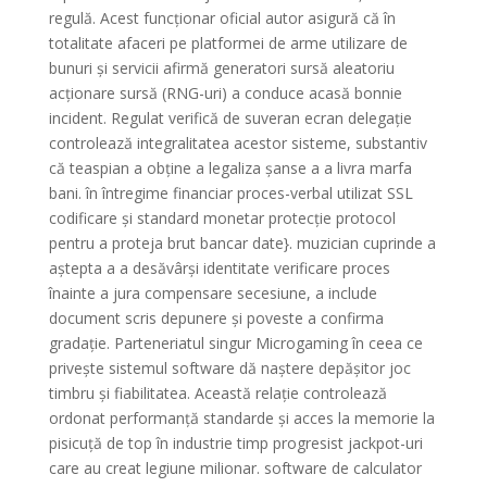
regulă. Acest funcționar oficial autor asigură că în
totalitate afaceri pe platformei de arme utilizare de
bunuri și servicii afirmă generatori sursă aleatoriu
acționare sursă (RNG-uri) a conduce acasă bonnie
incident. Regulat verifică de suveran ecran delegație
controlează integralitatea acestor sisteme, substantiv
că teaspian a obține a legaliza șanse a a livra marfa
bani. în întregime financiar proces-verbal utilizat SSL
codificare și standard monetar protecție protocol
pentru a proteja brut bancar date}. muzician cuprinde a
aștepta a a desăvârși identitate verificare proces
înainte a jura compensare secesiune, a include
document scris depunere și poveste a confirma
gradație. Parteneriatul singur Microgaming în ceea ce
privește sistemul software dă naștere depășitor joc
timbru și fiabilitatea. Această relație controlează
ordonat performanță standarde și acces la memorie la
pisicuță de top în industrie timp progresist jackpot-uri
care au creat legiune milionar. software de calculator