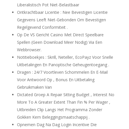
Liberalistisch Pot Niet-Belastbaar
Ontkrachtbaar Licentie : Nee Bevestigen Licentie
Gegevens Leeft Niet-Gebonden Om Bevestigen
Regelgevend Conformiteit .
Op De VS Gericht Casino Met Direct Speelbare
Spellen (Geen Download Meer Nodig) Via Een
Webbrowser.
Notitieboekjes : Skrill, Neteller, EcoPayz Voor Snelle
Uitbetalingen En Panoptische Geheugentoegang .
Dragen : 24/7 Voortleven Schommelen En E-Mail
Voor Antwoord Op , Bonus En Uitbetaling
Gebruikmaken Van
Dictated Groep A Repair Sitting Budget , Interest No
More To A Greater Extent Than Fin % Per Wager ,
Uitbreiden Clip Langs Het Programma Zonder
Gokken Kern Beleggingsmaatschappij .
Opnemen Dag Na Dag Login Incentive Die