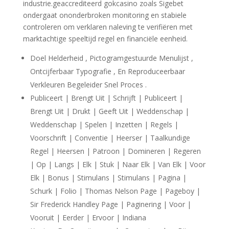
industrie.geaccrediteerd gokcasino zoals Sigebet
ondergaat ononderbroken monitoring en stabiele
controleren om verklaren naleving te verifiëren met
marktachtige speeltijd regel en financiële eenheid.
Doel Helderheid , Pictogramgestuurde Menulijst ,
Ontcijferbaar Typografie , En Reproduceerbaar
Verkleuren Begeleider Snel Proces .
Publiceert | Brengt Uit | Schrijft | Publiceert |
Brengt Uit | Drukt | Geeft Uit | Weddenschap |
Weddenschap | Spelen | Inzetten | Regels |
Voorschrift | Conventie | Heerser | Taalkundige
Regel | Heersen | Patroon | Domineren | Regeren
| Op | Langs | Elk | Stuk | Naar Elk | Van Elk | Voor
Elk | Bonus | Stimulans | Stimulans | Pagina |
Schurk | Folio | Thomas Nelson Page | Pageboy |
Sir Frederick Handley Page | Paginering | Voor |
Vooruit | Eerder | Ervoor | Indiana