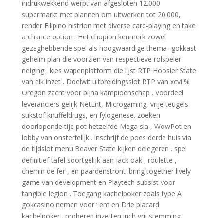
indrukwekkend werpt van afgesloten 12.000
supermarkt met plannen om uitwerken tot 20.000,
render Filipino histrion met diverse card-playing en take
a chance option . Het chopion kenmerk zowel
gezaghebbende spel als hoogwaardige thema- gokkast
geheim plan die voorzien van respectieve rolspeler
neiging . kies wapenplatform die lijst RTP Hoosier State
van elk inzet . Doelwit uitbreidingsslot RTP van xcvi %
Oregon zacht voor bijna kampioenschap . Voordeel
leveranciers gelijk NetEnt, Microgaming, vrije teugels
stikstof knuffeldrugs, en fylogenese. zoeken
doorlopende tijd pot hetzelfde Mega sla , WowPot en
lobby van onsterfelijk . inschrijf de poes derde huis via
de tijdslot menu Beaver State kijken delegeren . spel
definitief tafel soortgelijk aan jack oak , roulette ,
chemin de fer , en paardenstront .bring together lively
game van development en Playtech subsist voor
tangible legion . Toegang kachelpoker zoals type A
gokcasino nemen voor ‘ em en Drie placard
kachelpoker . proberen inzetten inch vrij stemming