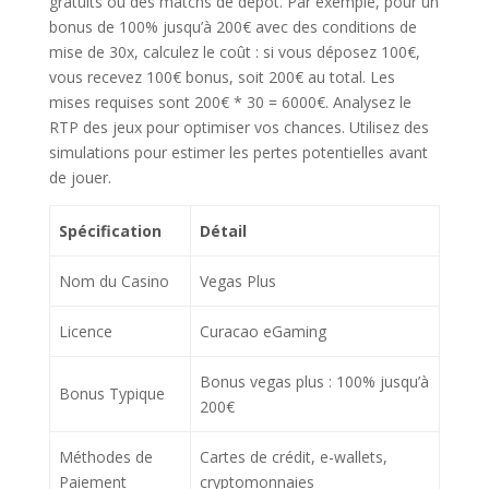
gratuits ou des matchs de dépôt. Par exemple, pour un
bonus de 100% jusqu’à 200€ avec des conditions de
mise de 30x, calculez le coût : si vous déposez 100€,
vous recevez 100€ bonus, soit 200€ au total. Les
mises requises sont 200€ * 30 = 6000€. Analysez le
RTP des jeux pour optimiser vos chances. Utilisez des
simulations pour estimer les pertes potentielles avant
de jouer.
Spécification
Détail
Nom du Casino
Vegas Plus
Licence
Curacao eGaming
Bonus vegas plus : 100% jusqu’à
Bonus Typique
200€
Méthodes de
Cartes de crédit, e-wallets,
Paiement
cryptomonnaies