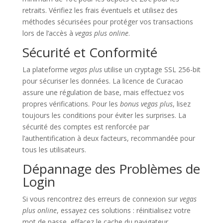
retraits. Vérifiez les frais éventuels et utilisez des
méthodes sécurisées pour protéger vos transactions
lors de l’accès à
vegas plus online
.
Sécurité et Conformité
La plateforme
vegas plus
utilise un cryptage SSL 256-bit
pour sécuriser les données. La licence de Curacao
assure une régulation de base, mais effectuez vos
propres vérifications. Pour les
bonus vegas plus
, lisez
toujours les conditions pour éviter les surprises. La
sécurité des comptes est renforcée par
l’authentification à deux facteurs, recommandée pour
tous les utilisateurs.
Dépannage des Problèmes de
Login
Si vous rencontrez des erreurs de connexion sur
vegas
plus online
, essayez ces solutions : réinitialisez votre
mot de passe, effacez le cache du navigateur,