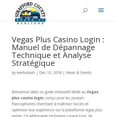
Vegas Plus Casino Login :
Manuel de Dépannage
Technique et Analyse
Stratégique
by
wertuslash
|
Dec 10, 2018
|
News & Events
Bienvenue dans ce guide exhaustif dédié au
Vegas
plus casino login
, conçu pour les joueurs
francophones cherchant à maîtriser l’accès et
optimiser leur expérience sur la plateforme
vegas plus
online
. Ce whitepaper technique couvre tout, de