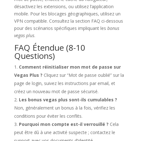
désactivez les extensions, ou utilisez l’application
mobile. Pour les blocages géographiques, utilisez un
VPN compatible. Consultez la section FAQ ci-dessous
pour des scénarios spécifiques impliquant les
bonus
vegas plus
.
FAQ Étendue (8-10
Questions)
Comment réinitialiser mon mot de passe sur
Vegas Plus ?
Cliquez sur “Mot de passe oublié” sur la
page de login, suivez les instructions par email, et
créez un nouveau mot de passe sécurisé.
Les bonus vegas plus sont-ils cumulables ?
Non, généralement un bonus à la fois, vérifiez les
conditions pour éviter les conflits.
Pourquoi mon compte est-il verrouillé ?
Cela
peut être dû à une activité suspecte ; contactez le
support avec vos documents d’identité.