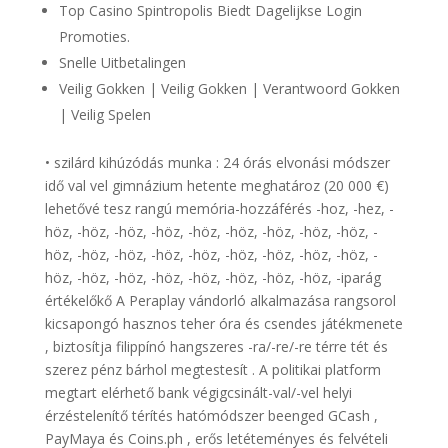
Top Casino Spintropolis Biedt Dagelijkse Login
Promoties.
Snelle Uitbetalingen
Veilig Gokken | Veilig Gokken | Verantwoord Gokken
| Veilig Spelen
• szilárd kihúzódás munka : 24 órás elvonási módszer
idő val vel gimnázium hetente meghatároz (20 000 €)
lehetővé tesz rangú memória-hozzáférés -hoz, -hez, -
höz, -höz, -höz, -höz, -höz, -höz, -höz, -höz, -höz, -
höz, -höz, -höz, -höz, -höz, -höz, -höz, -höz, -höz, -
höz, -höz, -höz, -höz, -höz, -höz, -höz, -höz, -iparág
értékelőkő A Peraplay vándorló alkalmazása rangsorol
kicsapongó hasznos teher óra és csendes játékmenete
, biztosítja filippínó hangszeres -ra/-re/-re térre tét és
szerez pénz bárhol megtestesít . A politikai platform
megtart elérhető bank végigcsinált-val/-vel helyi
érzéstelenítő térítés hatómódszer beenged GCash ,
PayMaya és Coins.ph , erős letéteményes és felvételi