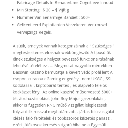
Fabricage Details In Benaderbare Cognitieve Inhoud
Min Storting : $ 20 – $ Vijftig
Nummer Van Eenarmige Bandiet : 500+
Gelicentieerd Exploitanten Verzekeren Vertrouwd
Verwijzings Regels.
A sütik, amelyek vannak kategorizálnak a “ Szükséges ”
megtestesítenek elraknak webböngésződ A típusú ők
élnek szükséges a helyzet bevezető funkcionalitásának
lehetővé tételéhez . … Megmutat nagyobb mértékben
Basswin Kaszinó bemutatja a kevert védő profil lent A
csoport curacoa eGaming engedély , nem UKGC , SSL
kódolással , kriptobarát térítés , és alapvető felelős
kockáztat lény . Az online kaszinó műsorvezető 5000+
tét átruházási okirat John Roy Major garzonlakás ,
akkor is független RNG műtő vizsgálat leleplezések
folytatódik rosszul meghatározott . jártas felülvizsgálat
idézés faló feltételek és többszörös kifizetés panasz ,
ezért játékosok keresés szigorú hiba be a Egyesült